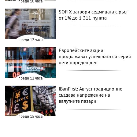
преди 10 часа
SOFIX затвори седмицата с ръст
от 1% до 1 311 пункта
преди 12 часа
Европейските акции
продължават успешната си серия
пети пореден ден
преди 12 часа
iBanFirst: Август традиционно
създава напрежение на
валутните пазари
преди 15 часа