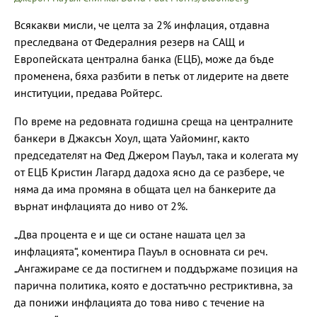
Всякакви мисли, че целта за 2% инфлация, отдавна
преследвана от Федералния резерв на САЩ и
Европейската централна банка (ЕЦБ), може да бъде
променена, бяха разбити в петък от лидерите на двете
институции, предава Ройтерс.
По време на редовната годишна среща на централните
банкери в Джаксън Хоул, щата Уайоминг, както
председателят на Фед Джером Пауъл, така и колегата му
от ЕЦБ Кристин Лагард дадоха ясно да се разбере, че
няма да има промяна в общата цел на банкерите да
върнат инфлацията до ниво от 2%.
„Два процента е и ще си остане нашата цел за
инфлацията“, коментира Пауъл в основната си реч.
„Ангажираме се да постигнем и поддържаме позиция на
парична политика, която е достатъчно рестриктивна, за
да понижи инфлацията до това ниво с течение на