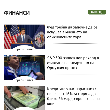
ФИНАНСИ
ВИЖ ОЩЕ
Фед трябва да започне да се
вслушва в мнението на
обикновените хора
преди 3 мин.
S&P 500 записа нов рекорд в
очакване на отварянето на
Ормузкия проток
преди 9 часа
Кредитите у нас нараснаха с
повече от 16% за година до
близо 66 млрд. евро в края на
юни