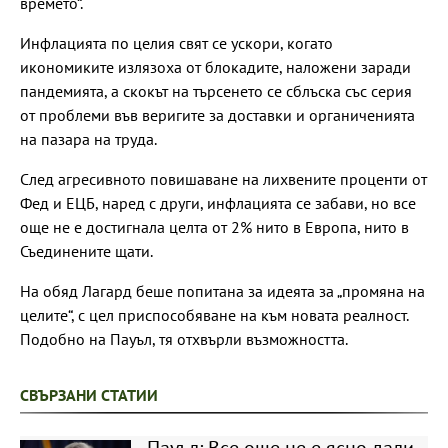
времето“.
Инфлацията по целия свят се ускори, когато
икономиките излязоха от блокадите, наложени заради
пандемията, а скокът на търсенето се сблъска със серия
от проблеми във веригите за доставки и органиченията
на пазара на труда.
След агресивното повишаване на лихвените проценти от
Фед и ЕЦБ, наред с други, инфлацията се забави, но все
още не е достигнала целта от 2% нито в Европа, нито в
Съединените щати.
На обяд Лагард беше попитана за идеята за „промяна на
целите“, с цел приспособяване на към новата реалност.
Подобно на Пауъл, тя отхвърли възможността.
СВЪРЗАНИ СТАТИИ
Пауъл: Все още не е ясно дали