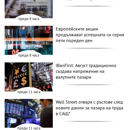
преди 8 часа
Европейските акции
продължават успешната си серия
пети пореден ден
преди 8 часа
iBanFirst: Август традиционно
създава напрежение на
валутните пазари
преди 11 часа
Wall Street отваря с ръстове след
новите данни за пазара на труда
в САЩ*
преди 11 часа