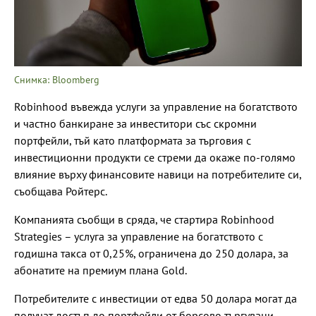
Снимка: Bloomberg
Robinhood въвежда услуги за управление на богатството
и частно банкиране за инвеститори със скромни
портфейли, тъй като платформата за търговия с
инвестиционни продукти се стреми да окаже по-голямо
влияние върху финансовите навици на потребителите си,
съобщава Ройтерс.
Компанията съобщи в сряда, че стартира Robinhood
Strategies – услуга за управление на богатството с
годишна такса от 0,25%, ограничена до 250 долара, за
абонатите на премиум плана Gold.
Потребителите с инвестиции от едва 50 долара могат да
получат достъп до портфейли от борсово търгувани