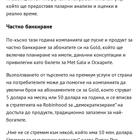
който ще предоставя пазарни анализи и оценки в
реално време.
Частно банкиране
По-късно тази година компанията ще пусне и продукт за
частно банкиране за абонатите си на Gold, който ще
включва планиране на имоти, данъчни консултации и
привилегии като билети за Met Gala и Оскарите.
Възползването от търсенето на премиум услуги от страна
на потребителите може да помогне на компанията да
увеличи броя на абонаментите си за Gold, които струват
5 долара на месец или 50 долара на година, и се вписва
в стратегията на Robinhood за „демократизиране“ на
достъпа до продукти, традиционно запазени за най-
богатите.
„Ние не се стремим към някой, който има 10 млн. долара.
Стремим се към всички останали“, казва Дипак Рао,