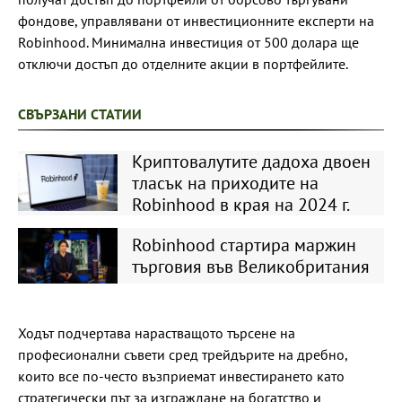
фондове, управлявани от инвестиционните експерти на
Robinhood. Минимална инвестиция от 500 долара ще
отключи достъп до отделните акции в портфейлите.
СВЪРЗАНИ СТАТИИ
Криптовалутите дадоха двоен
тласък на приходите на
Robinhood в края на 2024 г.
Robinhood стартира маржин
търговия във Великобритания
Ходът подчертава нарастващото търсене на
професионални съвети сред трейдърите на дребно,
които все по-често възприемат инвестирането като
стратегически път за изграждане на богатство и