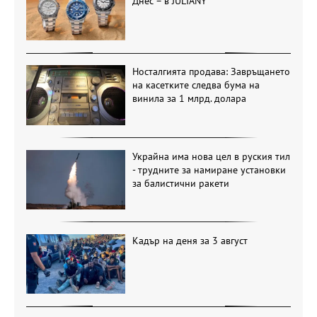
Днес – в JULIANY
Носталгията продава: Завръщането
на касетките следва бума на
винила за 1 млрд. долара
Украйна има нова цел в руския тил
- трудните за намиране установки
за балистични ракети
Кадър на деня за 3 август