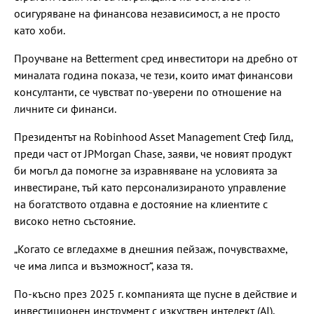
осигуряване на финансова независимост, а не просто
като хоби.
Проучване на Betterment сред инвеститори на дребно от
миналата година показа, че тези, които имат финансови
консултанти, се чувстват по-уверени по отношение на
личните си финанси.
Президентът на Robinhood Asset Management Стеф Гилд,
преди част от JPMorgan Chase, заяви, че новият продукт
би могъл да помогне за изравняване на условията за
инвестиране, тъй като персонализираното управление
на богатството отдавна е достояние на клиентите с
високо нетно състояние.
„Когато се вгледахме в днешния пейзаж, почувствахме,
че има липса и възможност“, каза тя.
По-късно през 2025 г. компанията ще пусне в действие и
инвестиционен инструмент с изкуствен интелект (AI),