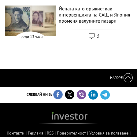
Йената като оръжие: как
интервенцията на САЩ и Япония
променя валутните пазари
3
преди 13 часа
НАГОРЕ
СЛЕДВАЙ НИ В:
Контакти
|
Реклама
|
RSS
|
Поверителност
|
Условия за ползване
|