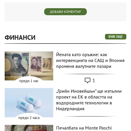
ДОБАВИ КОМЕНТАР
ФИНАНСИ
ВИЖ ОЩЕ
Йената като оръжие: как
интервенцията на САЩ и Япония
променя валутните пазари
1
преди 1 час
„Грийн Иновейшън“ ще изпълни
проект на ЕК в областта на
водородните технологии в
Нидерландия
преди 2 часа
Печалбата на Monte Paschi