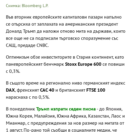
Снимка: Bloomberg L.P.
Във вторник европейските капиталови пазари напълно
се отърсиха от заплахата на американския президент
Доналд Тръмп да наложи отново мита на държави, които
все още не са подписали търговско споразумение със
САЩ, предаде CNBC.
Оптимизъм обзе инвеститорите в Стария континент, като
паневропейският бенчмарк
Stoxx Europe 600
се повиши
с 0,3%.
В същото време на регионално ниво германският индекс
DAX
, френският
CAC 40
и британският
FTSE 100
нараснаха с по 0,5%.
В понеделник
Тръмп изпрати седем писма
- до Япония,
Южна Корея, Малайзия, Южна Африка, Казахстан, Лаос и
Мианмар, с предупреждения за нов размер на митата от
1 август. По-рано той съобщи в социалните медии, че