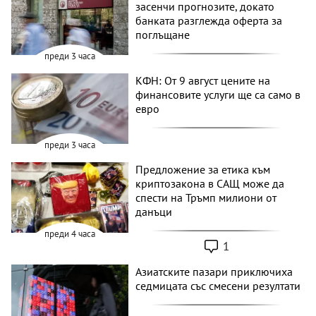
засенчи прогнозите, докато
банката разглежда оферта за
поглъщане
преди 3 часа
КФН: От 9 август цените на
финансовите услуги ще са само в
евро
преди 3 часа
Предложение за етика към
криптозакона в САЩ може да
спести на Тръмп милиони от
данъци
преди 4 часа
1
Азиатските пазари приключиха
седмицата със смесени резултати