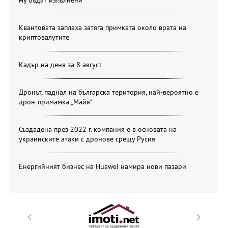
му бъдат изпълнени
Квантовата заплаха затяга примката около врата на
криптовалутите
Кадър на деня за 8 август
Дронът, паднал на българска територия, най-вероятно е
дрон-примамка „Майя“
Създадена през 2022 г. компания е в основата на
украинските атаки с дронове срещу Русия
Енергийният бизнес на Huawei намира нови пазари