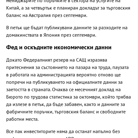
мениджърите по поръчките в сектора на услугите на
Китай, а за четвъртък е планиран докладът за търговския
баланс на Австралия през септември.
В петък ще бъдат публикувани данните за разходите на
домакинствата в Япония през септември.
Фед и оскъдните икономически данни
Докато Федералният резерв на САЩ изразява
притеснения за състоянието на пазара на труда, паузата
в работата на администрацията вероятно отново ще
попречи на публикуването на официалните данни за
заетостта в страната. Очаква се месечният доклад на
Бюрото по трудова статистика за октомври, който трябва
да излезе в петък, да бъде забавен, както и данните за
фабричните поръчки, търговския баланс и свободните
работни места.
Все пак инвеститорите няма да останат напълно без