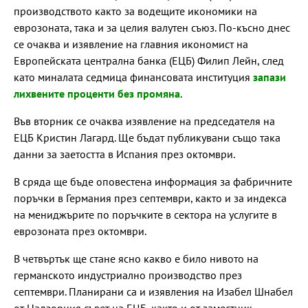
производството както за водещите икономики на
еврозоната, така и за целия валутен съюз. По-късно днес
се очаква и изявление на главния икономист на
Европейската централна банка (ЕЦБ) Филип Лейн, след
като миналата седмица финансовата институция
запази
лихвените проценти без промяна
.
Във вторник се очаква изявление на председателя на
ЕЦБ Кристин Лагард. Ще бъдат публикувани също така
данни за заетостта в Испания през октомври.
В сряда ще бъде оповестена информация за фабричните
поръчки в Германия през септември, както и за индекса
на мениджърите по поръчките в сектора на услугите в
еврозоната през октомври.
В четвъртък ще стане ясно какво е било нивото на
германското индустриално производство през
септември. Планирани са и изявления на Изабел Шнабел
от Надзорния съвет на ЕЦБ, както и от заместник-