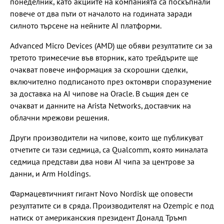
понеделник, като акциите на компанията са поскъпнали
повече от два пъти от началото на годината заради
силното търсене на нейните AI платформи.
Advanced Micro Devices (AMD) ще обяви резултатите си за
третото тримесечие във вторник, като трейдърите ще
очакват повече информация за скорошни сделки,
включително подписаното през октомври споразумение
за доставка на AI чипове на Oracle. В същия ден се
очакват и данните на Arista Networks, доставчик на
облачни мрежови решения.
Други производители на чипове, които ще публикуват
отчетите си тази седмица, са Qualcomm, която миналата
седмица представи два нови AI чипа за центрове за
данни, и Arm Holdings.
Фармацевтичният гигант Novo Nordisk ще оповести
резултатите си в сряда. Производителят на Ozempic е под
натиск от американския президент Доналд Тръмп