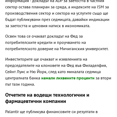
информация - докладът на ADP за заетостта в частния
сектор остава планиран за сряда, а индексите на ISM за
производствения сектор и сектора на услугите също ще
бъдат публикувани през седмицата, давайки индикации
за заетостта и ценовия натиск в икономиката.
Освен това се очакват докладът на Фед за
потребителските кредити и проучването на
потребителското доверие на Мичиганския университет.
Инвеститорите ще очакват и изявленията на
председателите на клоновете на Фед във Филаделфия,
Сейнт Луис и Ню Йорк, след като миналата седмица
централната банка
намали лихвените проценти
за втори
път тази година.
Отчетите на водещи технологични и
фармацевтични компании
Palantir ще публикува финансовите си резултати в