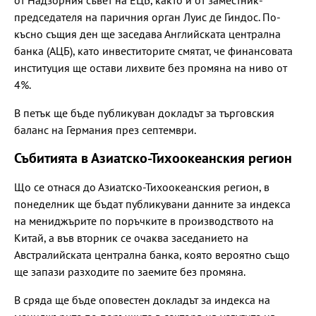
председателя на паричния орган Луис де Гиндос. По-
късно същия ден ще заседава Английската централна
банка (АЦБ), като инвеститорите смятат, че финансовата
институция ще остави лихвите без промяна на ниво от
4%.
В петък ще бъде публикуван докладът за търговския
баланс на Германия през септември.
Събитията в Азиатско-Тихоокеанския регион
Що се отнася до Азиатско-Тихоокеанския регион, в
понеделник ще бъдат публикувани данните за индекса
на мениджърите по поръчките в производството на
Китай, а във вторник се очаква заседанието на
Австралийската централна банка, която вероятно също
ще запази разходите по заемите без промяна.
В сряда ще бъде оповестен докладът за индекса на