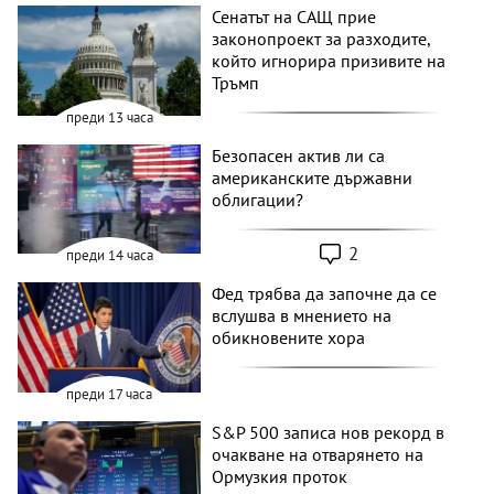
Сенатът на САЩ прие
законопроект за разходите,
който игнорира призивите на
Тръмп
преди 13 часа
Безопасен актив ли са
американските държавни
облигации?
2
преди 14 часа
Фед трябва да започне да се
вслушва в мнението на
обикновените хора
преди 17 часа
S&P 500 записа нов рекорд в
очакване на отварянето на
Ормузкия проток