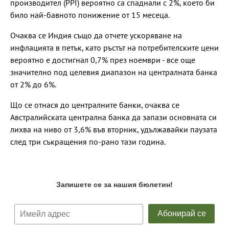
производител (PPI) вероятно са спаднали с 2%, което би
било най-бавното понижение от 15 месеца.
Очаква се Индия също да отчете ускоряване на
инфлацията в петък, като ръстът на потребителските цени
вероятно е достигнал 0,7% през ноември - все още
значително под целевия диапазон на централната банка
от 2% до 6%.
Що се отнася до централните банки, очаква се
Австралийската централна банка да запази основната си
лихва на ниво от 3,6% във вторник, удължавайки паузата
след три съкращения по-рано тази година.