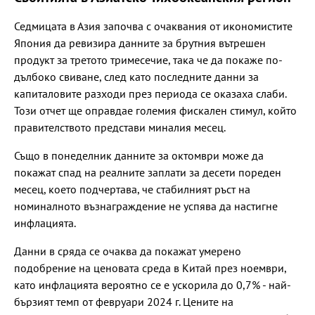
Седмицата в Азия започва с очаквания от икономистите
Япония да ревизира данните за брутния вътрешен
продукт за третото тримесечие, така че да покаже по-
дълбоко свиване, след като последните данни за
капиталовите разходи през периода се оказаха слаби.
Този отчет ще оправдае големия фискален стимул, който
правителството представи миналия месец.
Също в понеделник данните за октомври може да
покажат спад на реалните заплати за десети пореден
месец, което подчертава, че стабилният ръст на
номиналното възнаграждение не успява да настигне
инфлацията.
Данни в сряда се очаква да покажат умерено
подобрение на ценовата среда в Китай през ноември,
като инфлацията вероятно се е ускорила до 0,7% - най-
бързият темп от февруари 2024 г. Цените на