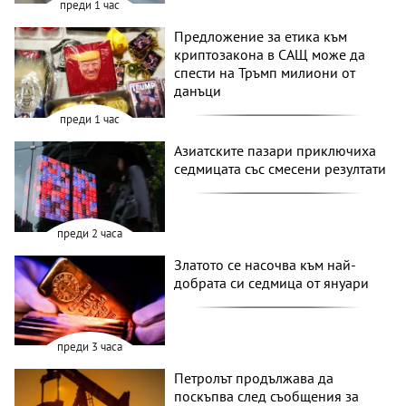
преди 1 час
Предложение за етика към
криптозакона в САЩ може да
спести на Тръмп милиони от
данъци
преди 1 час
Азиатските пазари приключиха
седмицата със смесени резултати
преди 2 часа
Златото се насочва към най-
добрата си седмица от януари
преди 3 часа
Петролът продължава да
поскъпва след съобщения за