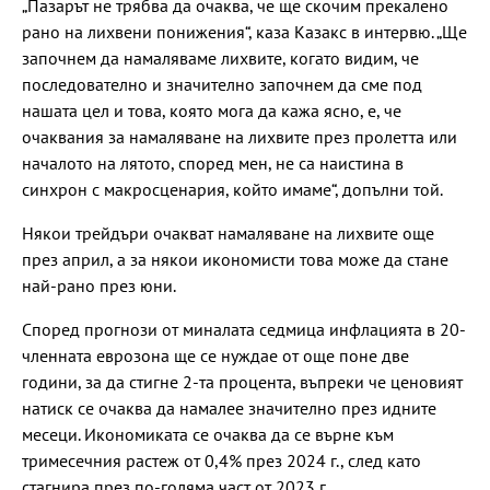
„Пазарът не трябва да очаква, че ще скочим прекалено
рано на лихвени понижения“, каза Казакс в интервю. „Ще
започнем да намаляваме лихвите, когато видим, че
последователно и значително започнем да сме под
нашата цел и това, която мога да кажа ясно, е, че
очаквания за намаляване на лихвите през пролетта или
началото на лятото, според мен, не са наистина в
синхрон с макросценария, който имаме“, допълни той.
Някои трейдъри очакват намаляване на лихвите още
през април, а за някои икономисти това може да стане
най-рано през юни.
Според прогнози от миналата седмица инфлацията в 20-
членната еврозона ще се нуждае от още поне две
години, за да стигне 2-та процента, въпреки че ценовият
натиск се очаква да намалее значително през идните
месеци. Икономиката се очаква да се върне към
тримесечния растеж от 0,4% през 2024 г., след като
стагнира през по-голяма част от 2023 г.