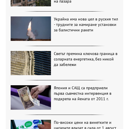
на пазара
Украйна има нова цел в руския тил
- трудните за намиране установки
за балистични ракети
Светът премина ключова граница в
соларната енергетика, без никой
да забележи
Япония и САЩ са предприели
първа съвместна интервенция в
подкрепа на йената от 2011 г.
По-високи цени на винетките и
цигарите влизат в сила от 1 август