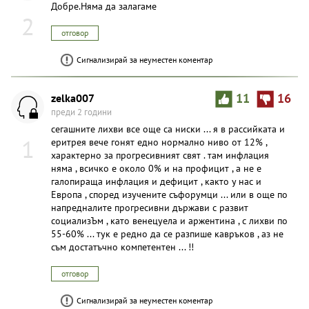
Добре.Няма да залагаме
2
отговор
Сигнализирай за неуместен коментар
zelka007
11
16
преди 2 години
сегашните лихви все още са ниски ... я в рассийката и
1
еритрея вече гонят едно нормално ниво от 12% ,
характерно за прогресивният свят . там инфлация
няма , всичко е около 0% и на профицит , а не е
галопираща инфлация и дефицит , както у нас и
Европа , според изучените съфорумци ... или в още по
напредналите прогресивни държави с развит
социализЪм , като венецуела и аржентина , с лихви по
55-60% ... тук е редно да се разпише кавръков , аз не
съм достатъчно компетентен ... !!
отговор
Сигнализирай за неуместен коментар