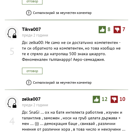
отговор
Сигнализирай за неуместен коментар
Tikva007
8
7
преди 2 години
До: zelka00: Не само не си достатъчно компетентен -
5
ти си обратното на компетентен, но това изобщо не
те е спряло да натропаш 500 знака шкаррто.
Феноменален тъппанаррр! Аеро-семкаджия.
отговор
Сигнализирай за неуместен коментар
zelka007
12
10
преди 2 години
До: SnaGi ... ох на батя интелекта работлив , изучен и
4
талантлив , заможен , носи на гръб целата държава +
мен ... :))) ... демокрация баце , свиквай , различни
мнения от различни хора , в това число и неизучени ...