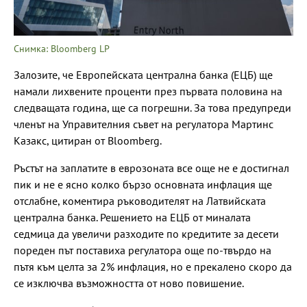
Снимка: Bloomberg LP
Залозите, че Европейската централна банка (ЕЦБ) ще
намали лихвените проценти през първата половина на
следващата година, ще са погрешни. За това предупреди
членът на Управителния съвет на регулатора Мартинс
Казакс, цитиран от Bloomberg.
Ръстът на заплатите в еврозоната все още не е достигнал
пик и не е ясно колко бързо основната инфлация ще
отслабне, коментира ръководителят на Латвийската
централна банка. Решението на ЕЦБ от миналата
седмица да увеличи разходите по кредитите за десети
пореден път поставиха регулатора още по-твърдо на
пътя към целта за 2% инфлация, но е прекалено скоро да
се изключва възможността от ново повишение.