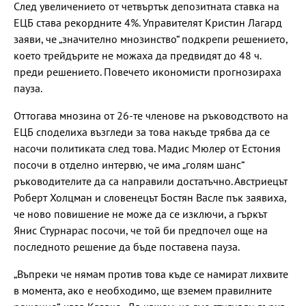
След увеличението от четвъртък депозитната ставка на
ЕЦБ става рекордните 4%. Управителят Кристин Лагард
заяви, че „значително мнозинство“ подкрепи решението,
което трейдърите не можаха да предвидят до 48 ч.
преди решението. Повечето икономисти прогнозираха
пауза.
Оттогава мнозина от 26-те членове на ръководството на
ЕЦБ споделиха възгледи за това накъде трябва да се
насочи политиката след това. Мадис Мюлер от Естония
посочи в отделно интервю, че има „голям шанс“
ръководителите да са направили достатъчно. Австриецът
Роберт Холцман и словенецът Бостян Васле пък заявиха,
че ново повишение не може да се изключи, а гъркът
Янис Стурнарас посочи, че той би предпочел още на
последното решение да бъде поставена пауза.
„Въпреки че нямам против това къде се намират лихвите
в момента, ако е необходимо, ще вземем правилните