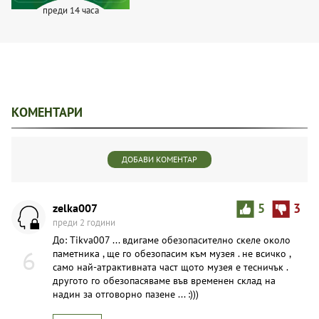
преди 14 часа
КОМЕНТАРИ
ДОБАВИ КОМЕНТАР
zelka007
5
3
преди 2 години
До: Tikva007 ... вдигаме обезопасително скеле около
6
паметника , ще го обезопасим към музея . не всичко ,
само най-атрактивната част щото музея е тесничък .
другото го обезопасяваме във временен склад на
надин за отговорно пазене ... :)))