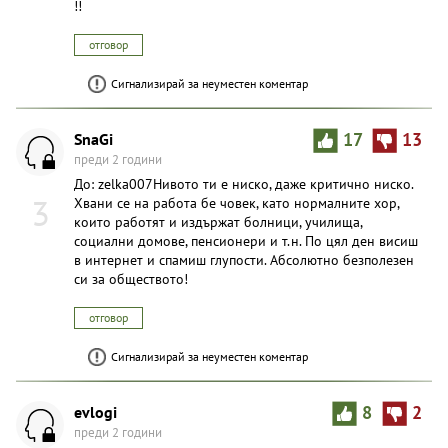
!!
отговор
Сигнализирай за неуместен коментар
SnaGi
17
13
преди 2 години
До: zelka007Нивото ти е ниско, даже критично ниско.
3
Хвани се на работа бе човек, като нормалните хор,
които работят и издържат болници, училища,
социални домове, пенсионери и т.н. По цял ден висиш
в интернет и спамиш глупости. Абсолютно безполезен
си за обществото!
отговор
Сигнализирай за неуместен коментар
evlogi
8
2
преди 2 години