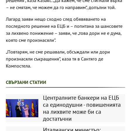
решения“, каза Казакс. „Да кажем, че сме стигнали върха
– не смятам, че можем да го направим“, допълни той.
Лагард заяви нещо сходно след обявяването на
последното решение на ЕЦБ и – попитана за шансовете
за лихвено понижение – заяви, че „това дори не е дума,
която сме произнасяли“.
„Повтарям, не сме решавали, обсъждали или дори
произнасяли съкращения“, каза тя в Сантяго де
Компостела.
СВЪРЗАНИ СТАТИИ
Централните банкери на ЕЦБ
са единодушни - повишенията
на лихвите може би са
достатъчни
Италиански министър: