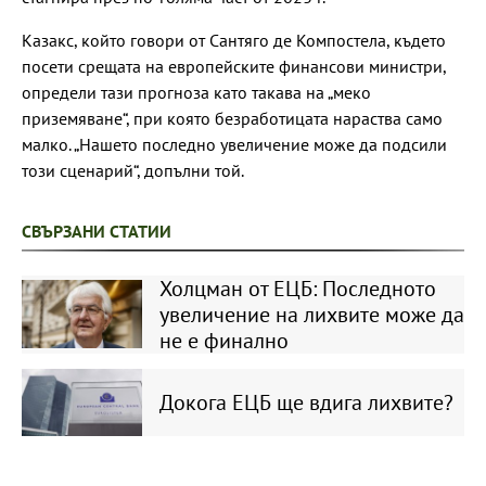
Казакс, който говори от Сантяго де Компостела, където
посети срещата на европейските финансови министри,
определи тази прогноза като такава на „меко
приземяване“, при която безработицата нараства само
малко. „Нашето последно увеличение може да подсили
този сценарий“, допълни той.
СВЪРЗАНИ СТАТИИ
Холцман от ЕЦБ: Последното
увеличение на лихвите може да
не е финално
Докога ЕЦБ ще вдига лихвите?