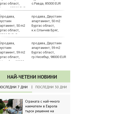
с.Равда, 85000 EUR
уб
продава, Двустаен
Ки
апартамент, 50 m2
м
Бургас област,
ин
к.к.Слънчев Бряг,
д
8000 EUR
продава, Двустаен
Ка
апартамент, 59 m2
се
Бургас област,
па
гр.Несебър, 98000 EUR
р
НАЙ-ЧЕТЕНИ НОВИНИ
ПОСЛЕДНИ 7 ДНИ
ПОСЛЕДНИ 30 ДНИ
Страната с най-много
наематели в Европа
търси решение на