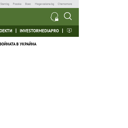
Start.bg
Posoka
Boec
Megavselena.bg
Chernomore
ОЕКТИ
INVESTORMEDIAPRO
ВОЙНАТА В УКРАЙНА