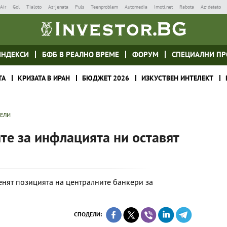
Air
Gol
Tialoto
Az-jenata
Puls
Teenproblem
Automedia
Imoti.net
Rabota
Az-deteto
ИНДЕКСИ
БФБ В РЕАЛНО ВРЕМЕ
ФОРУМ
СПЕЦИАЛНИ ПР
ТА
КРИЗАТА В ИРАН
БЮДЖЕТ 2026
ИЗКУСТВЕН ИНТЕЛЕКТ
ТЕЛИ
те за инфлацията ни оставят
енят позицията на централните банкери за
СПОДЕЛИ: