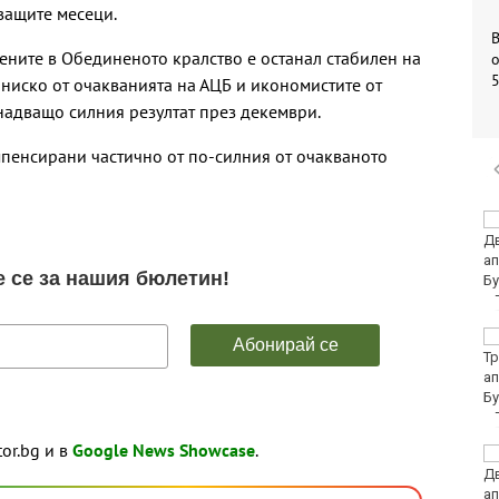
ващите месеци.
цените в Обединеното кралство е останал стабилен на
о
-ниско от очакванията на АЦБ и икономистите от
енадващо силния резултат през декември.
мпенсирани частично от по-силния от очакваното
Убитият мъж на
Младежкия хълм в
Пловдив е от Кричим
Кола се преобърна по
таван на тротоар
tor.bg и в
Google News Showcase
.
Това са последните
дни, в които цените ще
се изписват в лева и в