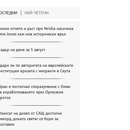
ОСЛЕДНИ
НАЙ-ЧЕТЕНИ
илни отчети и ръст при Nvidia насочиха
ow Jones към нов исторически връх
адър на деня за 5 август
дари ли по авторитета на европейските
нституции кризата с мигранти в Сеута
ран е постигнал споразумение с Оман
за корабоплаването през Ормузкия
проток
зносът на дизел от САЩ достигна
екорд, докато светът се бори за
доставки