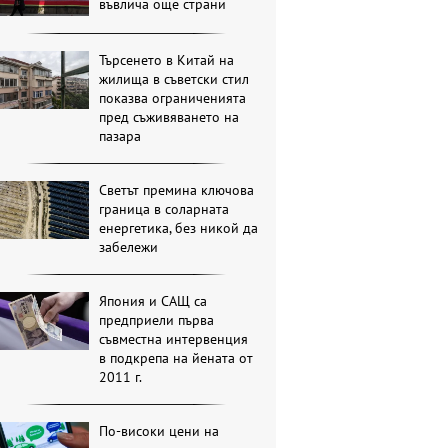
въвлича още страни
Търсенето в Китай на
жилища в съветски стил
показва ограниченията
пред съживяването на
пазара
Светът премина ключова
граница в соларната
енергетика, без никой да
забележи
Япония и САЩ са
предприели първа
съвместна интервенция
в подкрепа на йената от
2011 г.
По-високи цени на