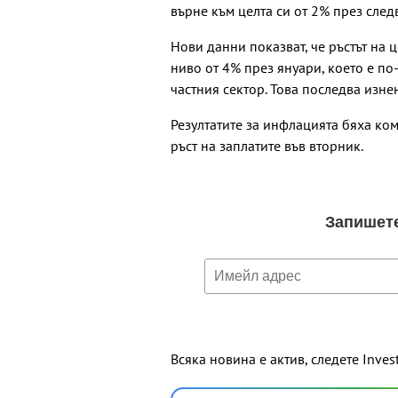
върне към целта си от 2% през след
Нови данни показват, че ръстът на 
ниво от 4% през януари, което е по
частния сектор. Това последва изн
Резултатите за инфлацията бяха ко
ръст на заплатите във вторник.
Всяка новина е актив, следете Inves