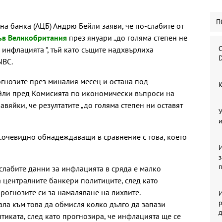
П
на банка (АЦБ) Андрю Бейли заяви, че по-слабите от
ъв Великобритания
през януари „до голяма степен не
С
 инфлацията “, тъй като същите надхвърлиха
D
NBC.
огнозите през миналия месец и остана под
К
ейли пред Комисията по икономически въпроси на
авяйки, че резултатите „до голяма степен ни оставят
У
и
 „очевидно обнадеждаващи в сравнение с това, което
И
-слабите данни за инфлацията в сряда е малко
 централните банкери политиците, след като
рогнозите си за намаляване на лихвите.
И
р
ала към това да обмисля колко дълго да запази
тиката, след като прогнозира, че инфлацията ще се