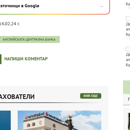
евро по закон
→
източници в Google
Хванаха за ден 29
14.02.24 г.
шофьори с алкохол
или наркотици
АНГЛИЙСКАТА ЦЕНТРАЛНА БАНКА
11
Три главни дирекции
поемат дейностите на
НАПИШИ КОМЕНТАР
Регионалните здравни
инспекции
РАХОВАТЕЛИ
ВИЖ ОЩЕ