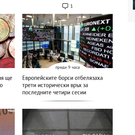
1
преди 9 часа
ия ще
Европейските борси отбелязаха
но
трети исторически връх за
последните четири сесии