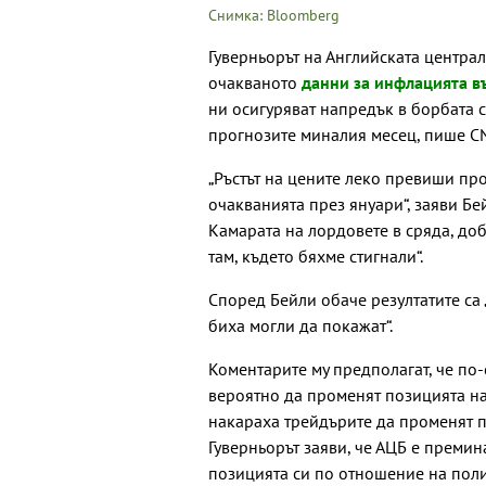
Снимка: Bloomberg
Гуверньорът на Английската централ
очакваното
данни за инфлацията в
ни осигуряват напредък в борбата с
прогнозите миналия месец, пише C
„Ръстът на цените леко превиши пр
очакванията през януари“, заяви Б
Камарата на лордовете в сряда, доб
там, където бяхме стигнали“.
Според Бейли обаче резултатите са
биха могли да покажат“.
Коментарите му предполагат, че по
вероятно да променят позицията на
накараха трейдърите да променят п
Гуверньорът заяви, че АЦБ е премин
позицията си по отношение на поли