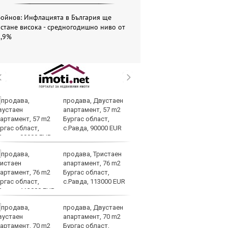
Войнов: Инфлацията в България ще
стане висока - средногодишно ниво от
5,9%
продава, Двустаен
Ве
апартамент, 57 m2
на
Бургас област,
на
с.Равда, 90000 EUR
п
ръководството
продава, Тристаен
Си
апартамент, 76 m2
съ
Бургас област,
в 
с.Равда, 113000 EUR
ре
изостават
продава, Двустаен
Ко
апартамент, 70 m2
ки
Бургас област,
за