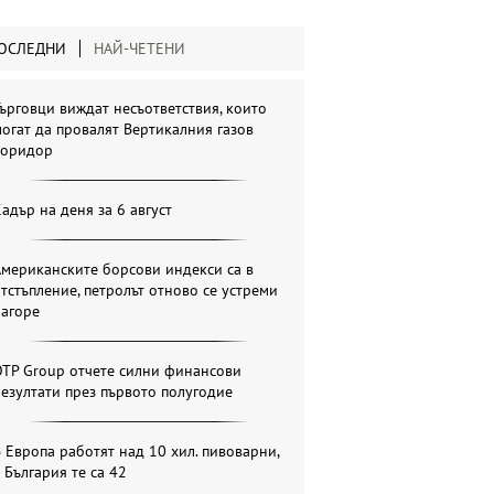
ОСЛЕДНИ
НАЙ-ЧЕТЕНИ
ърговци виждат несъответствия, които
огат да провалят Вертикалния газов
коридор
адър на деня за 6 август
мериканските борсови индекси са в
тстъпление, петролът отново се устреми
нагоре
OTP Group отчете силни финансови
езултати през първото полугодие
 Европа работят над 10 хил. пивоварни,
 България те са 42