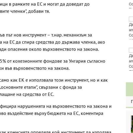
ци в рамките на ЕС и могат да доведат до
E
ите членки“, добави тя.
Честваме паметта на
преподобномъченик
Дометий
в път нов инструмент – т.нар. механизъм за
а на ЕС да спира средства до държава членка, ако
ади опасения около върховенството на закона.
Винисиус Жуниор
преподписа с Реал
55% от кохезионните фондове за Унгария съгласно
(Мадрид)
и във върховенството на закона.
80
амо как ЕК е използвала този инструмент, но и как
основните етапи“, свързани с фонда за
лащане на средства от ЕС.
ифицира нарушенията на върховенството на закона и
во въздействие върху бюджета на ЕС, коментира
как комисията определя кой инструмент да използва,