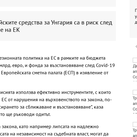
П
у
ските средства за Унгария са в риск след
е на ЕК
езионната политика на ЕС в рамките на бюджета
Започва изплащането
 млрд. евро, и фонда за възстановяване след Covid-19
на пенсиите
 Европейската сметна палата (ЕСП) в изявление от
исията използва ефективно инструментите, с които
Времето във Варна на
7 август 2026
 ЕС от нарушения на върховенството на закона, по-
рането за сближаване и възстановяване“, каза
то ще ръководи одитът.
Времето във Варна на
 закона, като например липсата на надлежно
7 август 2026
ата на независимост на съдебната власт, могат да