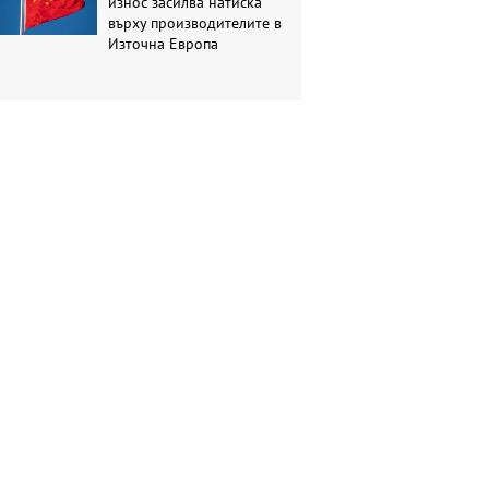
износ засилва натиска
върху производителите в
Източна Европа