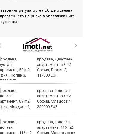
азарният регулатор на ЕС ще оценява
правлението на риска в управляващите
дружества
продава, Двустаен
П
апартамент, 59 m2
сл
София, Люлин 3,
уд
117000 EUR
О
продава, Тристаен
Др
апартамент, 89 m2
г
София, Младост 4,
бе
250000 EUR
за
продава, Тристаен
Ea
апартамент, 116 m2
пр
София, Манастирски
мл