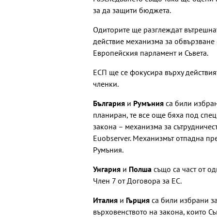
за да защити бюджета.
Одиторите ще разглеждат вътрешнат
действие механизма за обвързване с
Европейския парламент и Съвета.
ЕСП ще се фокусира върху действия
членки.
България
и
Румъния
са били избран
планиран, те все още бяха под спе
закона – механизма за сътрудничест
Euobserver. Механизмът отпадна пре
Румъния.
Унгария
и
Полша
също са част от о
Член 7 от Договора за ЕС.
Италия
и
Гърция
са били избрани з
върховенството на закона, които Съ