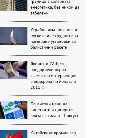
граница в соларната
енергетика, без никой да
забележи
Украйна има нова цел в
руския тил - трудните за
намиране установки за
балистични ракети
Япония и САЩ са
предприели първа
съвместна интервенция
в подкрепа на йената от
2011 г.
По-високи цени на
винетките и цигарите
влизат в сила от 1 август
Китайският промишлен