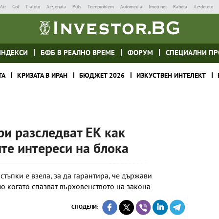
Air
Gol
Tialoto
Az-jenata
Puls
Teenproblem
Automedia
Imoti.net
Rabota
Az-deteto
ИНДЕКСИ
БФБ В РЕАЛНО ВРЕМЕ
ФОРУМ
СПЕЦИАЛНИ ПР
ТА
КРИЗАТА В ИРАН
БЮДЖЕТ 2026
ИЗКУСТВЕН ИНТЕЛЕКТ
и разследват ЕК как
те интереси на блока
тъпки е взела, за да гарантира, че държави
о когато спазват върховенството на закона
СПОДЕЛИ: