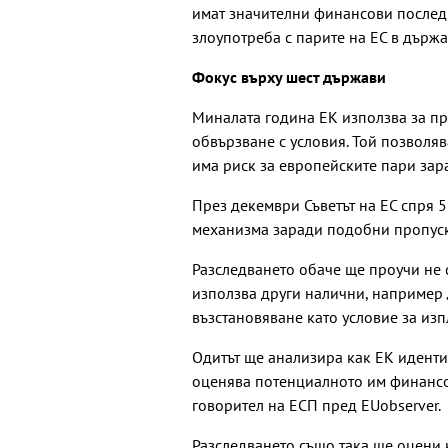
имат значителни финансови последи
злоупотреба с парите на ЕС в държав
Фокус върху шест държави
Миналата година ЕК използва за пръ
обвързване с условия. Той позволяв
има риск за европейските пари зар
През декември Съветът на ЕС спря 
механизма заради подобни пропуск
Разследването обаче ще проучи не с
използва други налични, например „
възстановяване като условие за изп
Одитът ще анализира как ЕК идент
оценява потенциалното им финансо
говорител на ЕСП пред EUobserver.
Разследването също така ще оцени 