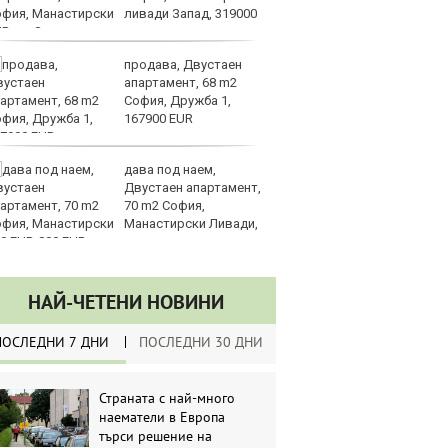
ливади Запад, 319000
ам
UR
Global
продава, Двустаен
Me
апартамент, 68 m2
пл
София, Дружба 1,
за
167900 EUR
на
дава под наем,
Ир
Двустаен апартамент,
на
70 m2 София,
Из
Манастирски Ливади,
О
0 EUR
НАЙ-ЧЕТЕНИ НОВИНИ
ПОСЛЕДНИ 7 ДНИ
ПОСЛЕДНИ 30 ДНИ
Страната с най-много
наематели в Европа
търси решение на