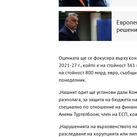
Европей
решени
Оценката ще се фокусира върху кох
2021-27 г., който е на стойност 361
на стойност 800 млрд. евро, съобщи
понеделник.
„Нашият одит ще установи дали Ком
разполага, за защита на бюджета на
специално по отношение на финанси
Анеми Туртелбooм, член на ЕСП, коя
„Нарушенията на върховенството на
разследване на корупцията или липс