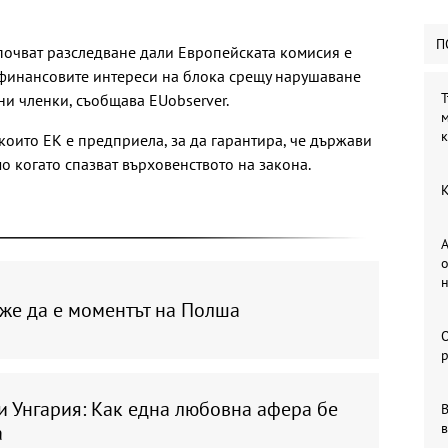
П
почват разследване дали Европейската комисия е
 финансовите интереси на блока срещу нарушаване
Т
ни членки, съобщава EUobserver.
м
които ЕК е предприела, за да гарантира, че държави
о когато спазват върховенството на закона.
К
А
о
же да е моментът на Полша
р
и Унгария: Как една любовна афера бе
В
в
а