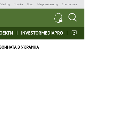
Start.bg
Posoka
Boec
Megavselena.bg
Chernomore
ОЕКТИ
INVESTORMEDIAPRO
ВОЙНАТА В УКРАЙНА