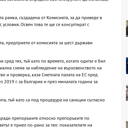
а рамка, създадена от Комисията, за да приведе в
 условия. Освен това те ще се консултират с
та, предприети от комисията за шест държави
и сред тях, тъй като по времето, когато одитът е бил
циална схема за наблюдение на върховенството на
во и проверка, каза Сметната палата на ЕС пред
з 2019 г. за България и през миналата година за
дита, тъй като са под процедура на санкции съгласно
аради препоръките относно препоръките по
ветът е приел по-рано за тях: показателите на