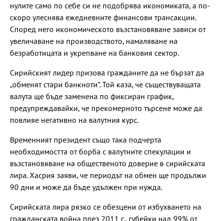
нулите само по себе си не подобрява икономиката, а по-
скоро улеснява ежедневните финансови трансакции.
Според него икономическото възстановяване зависи от
увеличаване на производството, намаляване на
безработицата и укрепване на банковия сектор.
Сирийският лидер призова гражданите да не бързат да
„обменят стари банкноти“. Той каза, че съществуващата
валута ще бъде заменена по фиксиран график,
предупреждавайки, че прекомерното търсене може да
повлияе негативно на валутния курс.
Временният президент също така подчерта
необходимостта от борба с валутните спекулации и
възстановяване на общественото доверие в сирийската
лира. Хасрия заяви, че периодът на обмен ще продължи
90 дни и може да бъде удължен при нужда.
Сирийската лира рязко се обезцени от избухването на
гражданската война през 2011 г., губейки над 99% от