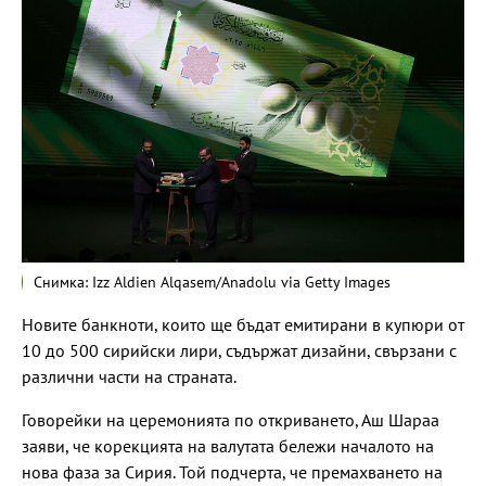
Снимка: Izz Aldien Alqasem/Anadolu via Getty Images
Новите банкноти, които ще бъдат емитирани в купюри от
10 до 500 сирийски лири, съдържат дизайни, свързани с
различни части на страната.
Говорейки на церемонията по откриването, Аш Шараа
заяви, че корекцията на валутата бележи началото на
нова фаза за Сирия. Той подчерта, че премахването на