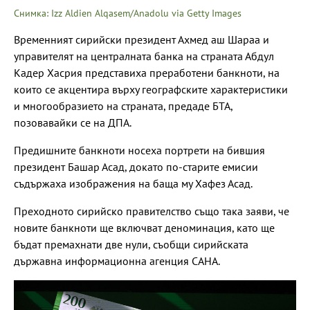
Снимка: Izz Aldien Alqasem/Anadolu via Getty Images
Временният сирийски президент Ахмед аш Шараа и
управителят на централната банка на страната Абдул
Кадер Хасрия представиха преработени банкноти, на
които се акцентира върху географските характеристики
и многообразието на страната, предаде БТА,
позовавайки се на ДПА.
Предишните банкноти носеха портрети на бившия
президент Башар Асад, докато по-старите емисии
съдържаха изображения на баща му Хафез Асад.
Преходното сирийско правителство също така заяви, че
новите банкноти ще включват деноминация, като ще
бъдат премахнати две нули, съобщи сирийската
държавна информационна агенция САНА.