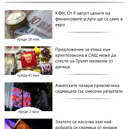
КФН: От 9 август цените на
финансовите услуги ще са само в
евро
преди 28 мин.
Предложение за етика към
криптозакона в САЩ може да
спести на Тръмп милиони от
данъци
преди 43 мин.
Азиатските пазари приключиха
седмицата със смесени резултати
преди 2 часа
Златото се насочва към най-
добрата си седмица от януари