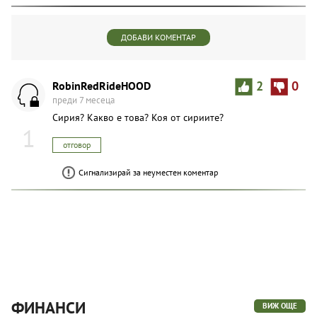
ДОБАВИ КОМЕНТАР
RobinRedRideHOOD
2
0
преди 7 месеца
Сирия? Какво е това? Коя от сириите?
1
отговор
Сигнализирай за неуместен коментар
ФИНАНСИ
ВИЖ ОЩЕ