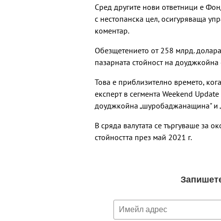
Сред другите нови ответници е Фон
с нестопанска цел, осигуряваща упр
коментар.
Обезщетението от 258 млрд. долара
пазарната стойност на доуджкойна о
Това е приблизително времето, ког
експерт в сегмента Weekend Update 
доуджкойна „шуробаджанащина" и „
В сряда валутата се търгуваше за ок
стойността през май 2021 г.