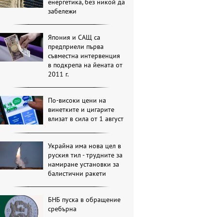
енергетика, без никой да
забележи
Япония и САЩ са
предприели първа
съвместна интервенция
в подкрепа на йената от
2011 г.
По-високи цени на
винетките и цигарите
влизат в сила от 1 август
Украйна има нова цел в
руския тил - трудните за
намиране установки за
балистични ракети
БНБ пуска в обращение
сребърна