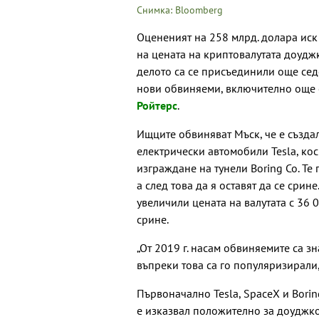
Снимка: Bloomberg
Оцененият на 258 млрд. долара ис
на цената на криптовалутата доудж
делото са се присъединили още сед
нови обвиняеми, включително още е
Ройтерс
.
Ищците обвиняват Мъск, че е създа
електрически автомобили Tesla, ко
изграждане на тунели Boring Co. Те
а след това да я оставят да се срин
увеличили цената на валутата с 36 0
срине.
„От 2019 г. насам обвиняемите са з
въпреки това са го популяризирали, 
Първоначално Tesla, SpaceX и Borin
е изказвал положително за доуджкой