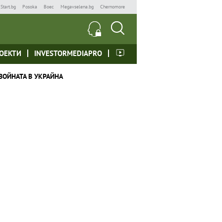
Start.bg
Posoka
Boec
Megavselena.bg
Chernomore
ОЕКТИ
INVESTORMEDIAPRO
ВОЙНАТА В УКРАЙНА