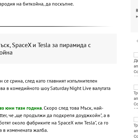
пародия на биткойна, да поскъпне.
R
ъск, SpaceX и Tesla за пирамида с
ойна
Винисиус Жуниор
преподписа с Реал
(Мадрид)
н се срина, след като главният изпълнителен
ява в комедийното шоу Saturday Night Live валутата
ЦСКА удари с 3:0
Макаби като гост
ез юни тази година
. Скоро след това Мъск, най-
itter, че „ще продължи да подкрепя доуджкойн", а в
Тъжна вест! Почина
ботят около фабриките на SpaceX или Tesla", са го
голямо име в
а в изменената жалба.
медицината