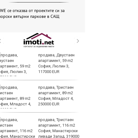
WE се отказва от проектите си за
морски вятърни паркове в САЩ
продава, Двустаен
Вс
апартамент, 59 m2
Ду
София, Люлин 3,
Съ
117000 EUR
продава, Тристаен
Са
апартамент, 89 m2
м
София, Младост 4,
г
250000 EUR
ху
продава, Тристаен
Sh
апартамент, 116 m2
Г
София, Манастирски
ко
ливади Запад, 319000
по