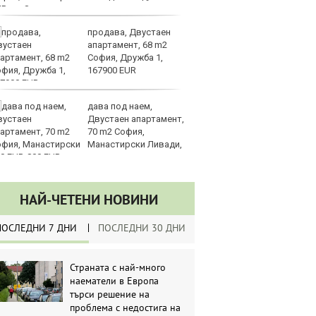
UR
продава, Двустаен
З
апартамент, 68 m2
на
София, Дружба 1,
лу
167900 EUR
дава под наем,
Сл
Двустаен апартамент,
по
70 m2 София,
А
Манастирски Ливади,
ин
0 EUR
долара
НАЙ-ЧЕТЕНИ НОВИНИ
ПОСЛЕДНИ 7 ДНИ
ПОСЛЕДНИ 30 ДНИ
Страната с най-много
наематели в Европа
търси решение на
проблема с недостига на