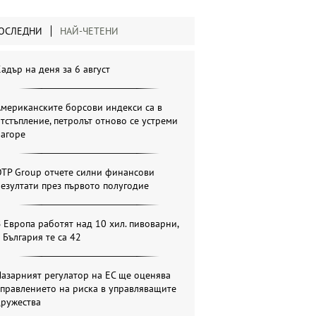
ОСЛЕДНИ
НАЙ-ЧЕТЕНИ
адър на деня за 6 август
мериканските борсови индекси са в
тстъпление, петролът отново се устреми
нагоре
OTP Group отчете силни финансови
езултати през първото полугодие
 Европа работят над 10 хил. пивоварни,
 България те са 42
азарният регулатор на ЕС ще оценява
правлението на риска в управляващите
дружества