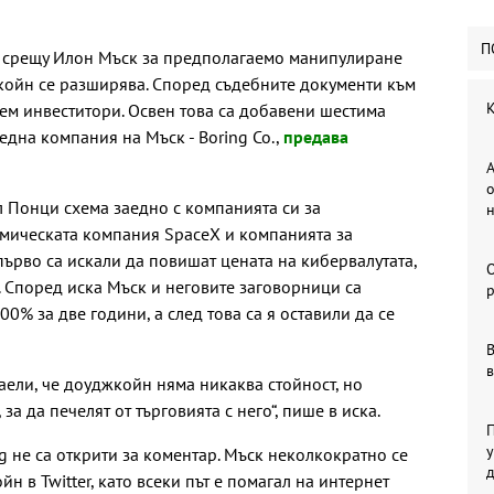
П
к срещу Илон Мъск за предполагаемо манипулиране
койн се разширява. Според съдебните документи към
К
ем инвеститори. Освен това са добавени шестима
дна компания на Мъск - Boring Co.,
предава
А
о
л Понци схема заедно с компанията си за
смическата компания SpaceX и компанията за
 първо са искали да повишат цената на кибервалутата,
е. Според иска Мъск и неговите заговорници са
р
00% за две години, а след това са я оставили да се
В
в
наели, че доуджкойн няма никаква стойност, но
за да печелят от търговията с него“, пише в иска.
П
у
g не са открити за коментар. Мъск неколкократно се
н в Twitter, като всеки път е помагал на интернет