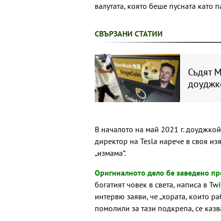
валутата, която беше пусната като 
СВЪРЗАНИ СТАТИИ
Съдят М
доуджк
В началото на май 2021 г. доуджкой
директор на Tesla нарече в своя из
„измама“.
Оригиналното дело бе заведено пр
богатият човек в света, написа в Tw
интервю заяви, че „хората, които ра
помолили за тази подкрепа, се казв