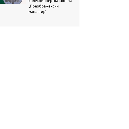
колекционерска монета
„Преображенски
манастир“