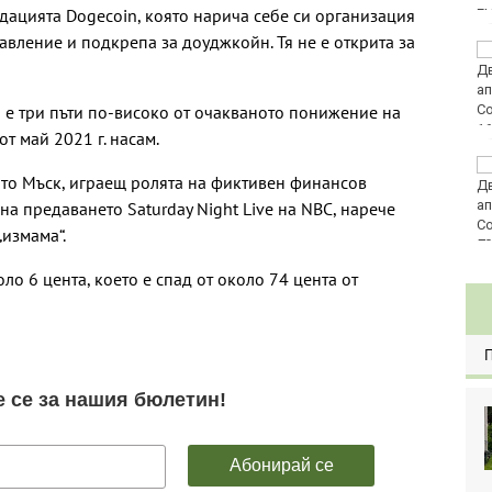
дацията Dogecoin, която нарича себе си организация
E
авление и подкрепа за доуджкойн. Тя не е открита за
Златото стигна до
4295 долара за унция
 е три пъти по-високо от очакваното понижение на
т май 2021 г. насам.
Във Варна наградиха
ато Мъск, играещ ролята на фиктивен финансов
победителите в
Спартакиадата на ВМС
на предаването Saturday Night Live на NBC, нарече
измама“.
80
оло 6 цента, което е спад от около 74 цента от