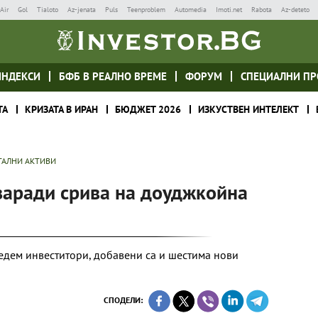
Air
Gol
Tialoto
Az-jenata
Puls
Teenproblem
Automedia
Imoti.net
Rabota
Az-deteto
ИНДЕКСИ
БФБ В РЕАЛНО ВРЕМЕ
ФОРУМ
СПЕЦИАЛНИ ПР
ТА
КРИЗАТА В ИРАН
БЮДЖЕТ 2026
ИЗКУСТВЕН ИНТЕЛЕКТ
ТАЛНИ АКТИВИ
заради срива на доуджкойна
едем инвеститори, добавени са и шестима нови
СПОДЕЛИ: