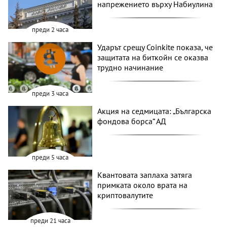
напрежението върху Набиулина
преди 2 часа
Ударът срещу Coinkite показа, че
защитата на биткойн се оказва
трудно начинание
преди 3 часа
Акция на седмицата: „Българска
фондова борса“ АД
преди 5 часа
Квантовата заплаха затяга
примката около врата на
криптовалутите
преди 21 часа