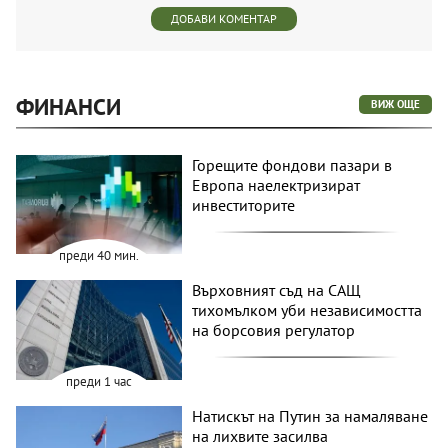
ДОБАВИ КОМЕНТАР
ФИНАНСИ
ВИЖ ОЩЕ
Горещите фондови пазари в
Европа наелектризират
инвеститорите
преди 40 мин.
Върховният съд на САЩ
тихомълком уби независимостта
на борсовия регулатор
преди 1 час
Натискът на Путин за намаляване
на лихвите засилва