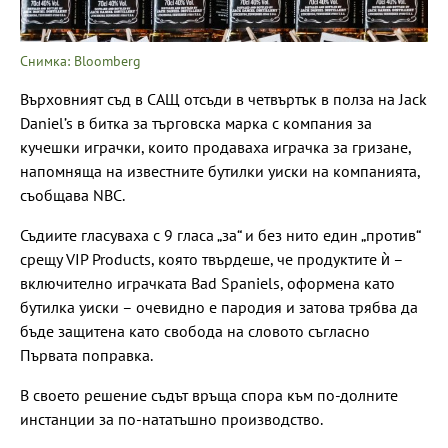
Снимка: Bloomberg
Върховният съд в САЩ отсъди в четвъртък в полза на Jack
Daniel’s в битка за търговска марка с компания за
кучешки играчки, които продаваха играчка за гризане,
напомняща на известните бутилки уиски на компанията,
съобщава NBC.
Съдиите гласуваха с 9 гласа „за“ и без нито един „против“
срещу VIP Products, която твърдеше, че продуктите ѝ –
включително играчката Bad Spaniels, оформена като
бутилка уиски – очевидно е пародия и затова трябва да
бъде защитена като свобода на словото съгласно
Първата поправка.
В своето решение съдът връща спора към по-долните
инстанции за по-нататъшно производство.