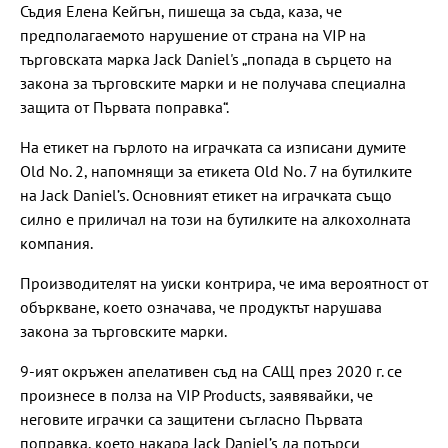
Съдия Елена Кейгън, пишеща за съда, каза, че
предполагаемото нарушение от страна на VIP на
търговската марка Jack Daniel's „попада в сърцето на
закона за търговските марки и не получава специална
защита от Първата поправка“.
На етикет на гърлото на играчката са изписани думите
Old No. 2, напомнящи за етикета Old No. 7 на бутилките
на Jack Daniel’s. Основният етикет на играчката също
силно е приличал на този на бутилките на алкохолната
компания.
Производителят на уиски контрира, че има вероятност от
объркване, което означава, че продуктът нарушава
закона за търговските марки.
9-ият окръжен апелативен съд на САЩ през 2020 г. се
произнесе в полза на VIP Products, заявявайки, че
неговите играчки са защитени съгласно Първата
поправка, което накара Jack Daniel’s да потърси