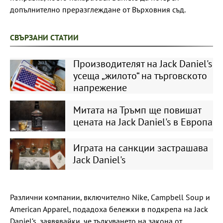
допълнително преразглеждане от Върховния съд.
СВЪРЗАНИ СТАТИИ
Производителят на Jack Daniel's
усеща „жилото“ на търговското
напрежение
Митата на Тръмп ще повишат
цената на Jack Daniel's в Европа
Играта на санкции застрашава
Jack Daniel's
Различни компании, включително Nike, Campbell Soup и
American Apparel, подадоха бележки в подкрепа на Jack
Daniel’s, заявявайки, че тълкуването на закона от