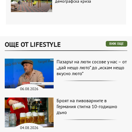
демографска криза
ОЩЕ ОТ LIFESTYLE
ВИЖ ОЩЕ
Пазарът на люти сосове у нас – от
„дай нещо люто“ до „искам нещо
вкусно люто“
06.08.2026
Броят на пивоварните в
Германия стигна 10-годишно
дъно
04.08.2026