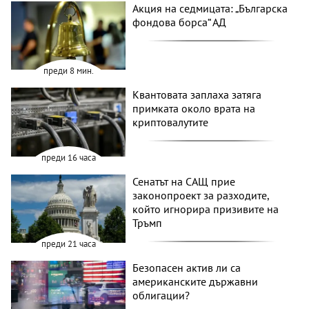
Акция на седмицата: „Българска
фондова борса“ АД
преди 8 мин.
Квантовата заплаха затяга
примката около врата на
криптовалутите
преди 16 часа
Сенатът на САЩ прие
законопроект за разходите,
който игнорира призивите на
Тръмп
преди 21 часа
Безопасен актив ли са
американските държавни
облигации?