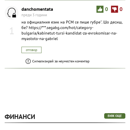
danchomentata
0
0
преди 3 години
на официалния език на РСМ се пише губре''. Шо десиш,
1
бе? https://***.segabg.com/hot/category-
bulgaria/kabinetut-tursi-kandidat-za-evrokomisar-na-
myastoto-na-gabriel
отговор
Сигнализирай за неуместен коментар
ФИНАНСИ
ВИЖ ОЩЕ