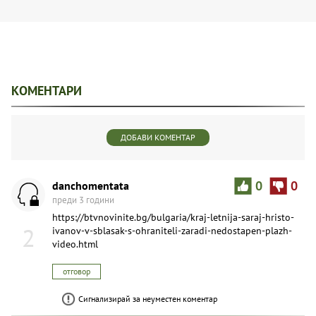
КОМЕНТАРИ
ДОБАВИ КОМЕНТАР
danchomentata
0
0
преди 3 години
https://btvnovinite.bg/bulgaria/kraj-letnija-saraj-hristo-
2
ivanov-v-sblasak-s-ohraniteli-zaradi-nedostapen-plazh-
video.html
отговор
Сигнализирай за неуместен коментар