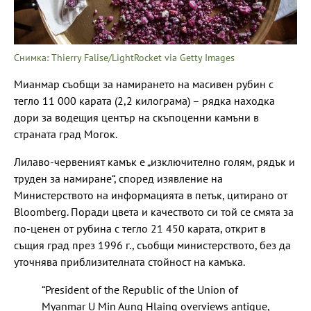
Снимка: Thierry Falise/LightRocket via Getty Images
Мианмар съобщи за намирането на масивен рубин с
тегло 11 000 карата (2,2 килограма) – рядка находка
дори за водещия център на скъпоценни камъни в
страната град Могок.
Лилаво-червеният камък е „изключително голям, рядък и
труден за намиране“, според изявление на
Министерството на информацията в петък, цитирано от
Bloomberg. Поради цвета и качеството си той се смята за
по-ценен от рубина с тегло 21 450 карата, открит в
същия град през 1996 г., съобщи министерството, без да
уточнява приблизителната стойност на камъка.
“President of the Republic of the Union of
Myanmar U Min Aung Hlaing overviews antique,