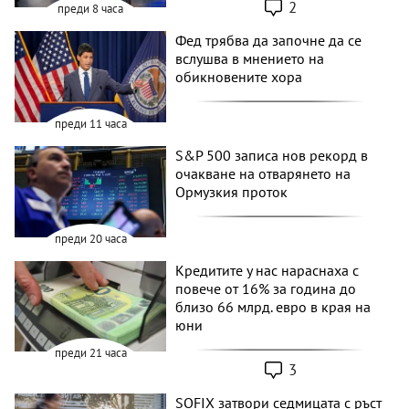
2
преди 8 часа
Фед трябва да започне да се
вслушва в мнението на
обикновените хора
преди 11 часа
S&P 500 записа нов рекорд в
очакване на отварянето на
Ормузкия проток
преди 20 часа
Кредитите у нас нараснаха с
повече от 16% за година до
близо 66 млрд. евро в края на
юни
преди 21 часа
3
SOFIX затвори седмицата с ръст