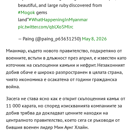
beautiful, and large ruby discovered from
#Mogok
gems
land”
#WhatHappeningInMyanmar
pic.twitter.com/qbLXoSMlrc
— Paing (@paing_p63631250)
May 8, 2026
Мианмар, където новото правителство, подкрепяно от
военните, встъпи в длъжност през април, е известен като
източник на скъпоценни камъни и нефрит. Незаконният
добив обаче е широко разпространен в цялата страна,
чиято икономика е осакатена от години гражданска
война.
Засега не става ясно как е открит скъпоценния камък от
11 000 карата, но според изискванията компаниите за
добив трябва да докладват ценните находки на
централното правителство, което сега се ръководи от
бившия военен лидер Мин Аунг Хлайн.