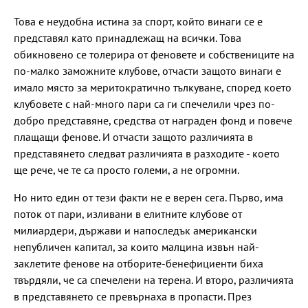
Това е неудобна истина за спорт, който винаги се е
представял като принадлежащ на всички. Това
обикновено се толерира от феновете и собствениците на
по-малко заможните клубове, отчасти защото винаги е
имало място за меритократично тълкуване, според което
клубовете с най-много пари са ги спечелили чрез по-
добро представяне, средства от награден фонд и повече
плащащи фенове. И отчасти защото различията в
представянето следват различията в разходите - което
ще рече, че те са просто големи, а не огромни.
Но нито един от тези факти не е верен сега. Първо, има
поток от пари, изливани в елитните клубове от
милиардери, държави и напоследък американски
непубличен капитал, за които малцина извън най-
заклетите фенове на отборите-бенефициенти биха
твърдяли, че са спечелени на терена. И второ, различията
в представянето се превърнаха в пропасти. През