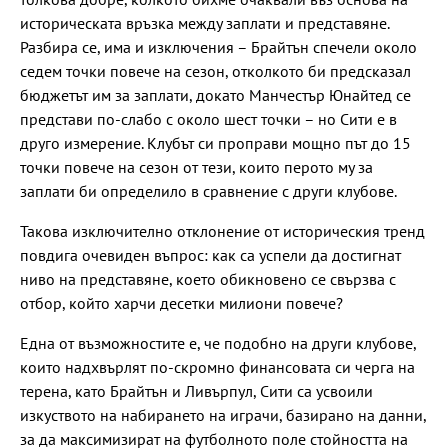
историческата връзка между заплати и представяне.
Разбира се, има и изключения – Брайтън спечели около
седем точки повече на сезон, отколкото би предсказал
бюджетът им за заплати, докато Манчестър Юнайтед се
представи по-слабо с около шест точки – но Сити е в
друго измерение. Клубът си проправи мощно път до 15
точки повече на сезон от тези, които перото му за
заплати би определило в сравнение с други клубове.
Такова изключително отклонение от историческия тренд
повдига очевиден въпрос: как са успели да достигнат
ниво на представяне, което обикновено се свързва с
отбор, който харчи десетки милиони повече?
Една от възможностите е, че подобно на други клубове,
които надхвърлят по-скромно финансовата си черга на
терена, като Брайтън и Ливърпул, Сити са усвоили
изкуството на набирането на играчи, базирано на данни,
за да максимизират на футболното поле стойността на