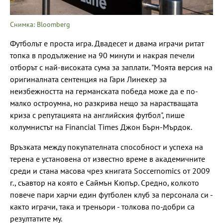
Снимка: Bloomberg
Футболът е проста игра. Двадесет и двама играчи ритат
топка в продължение на 90 минути и накрая печели
отборът с най-високата сума за заплати. "Моята версия на
оригиналната сентенция на Гари Линекер за
неизбежността на германската победа може да е по-
малко остроумна, но разкрива нещо за нарастващата
криза с репутацията на английския футбол", пише
колумнистът на Financial Times Джон Бърн-Мърдок.
Връзката между покупателната способност и успеха на
терена е установена от известно време в академичните
среди и стана масова чрез книгата Soccernomics от 2009
г., съавтор на която е Саймън Кюпър. Средно, колкото
повече пари харчи един футболен клуб за персонала си -
както играчи, така и треньори - толкова по-добри са
резултатите му.