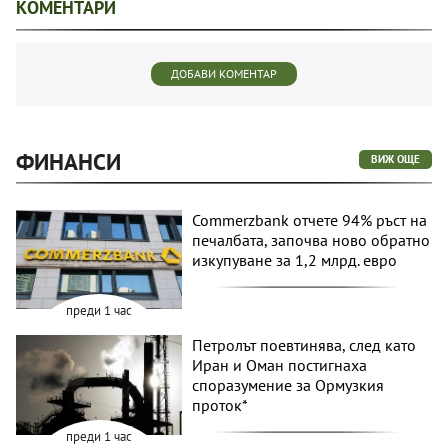
КОМЕНТАРИ
ДОБАВИ КОМЕНТАР
ФИНАНСИ
ВИЖ ОЩЕ
Commerzbank отчете 94% ръст на
печалбата, започва ново обратно
изкупуване за 1,2 млрд. евро
преди 1 час
Петролът поевтинява, след като
Иран и Оман постигнаха
споразумение за Ормузкия
проток*
преди 1 час