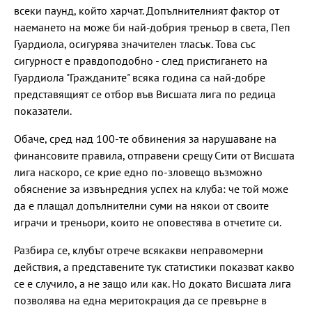
всеки паунд, който харчат. Допълнителният фактор от
наемането на може би най-добрия треньор в света, Пеп
Гуардиола, осигурява значителен тласък. Това със
сигурност е правдоподобно - след пристигането на
Гуардиола "Гражданите" всяка година са най-добре
представящият се отбор във Висшата лига по редица
показатели.
Обаче, сред над 100-те обвинения за нарушаване на
финансовите правила, отправени срещу Сити от Висшата
лига наскоро, се крие едно по-зловещо възможно
обяснение за извънредния успех на клуба: че той може
да е плащал допълнителни суми на някои от своите
играчи и треньори, които не оповестява в отчетите си.
Разбира се, клубът отрече всякакви неправомерни
действия, а представените тук статистики показват какво
се е случило, а не защо или как. Но докато Висшата лига
позволява на една меритокрация да се превърне в