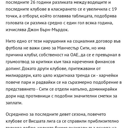
последните 26 години разликата между водещите и
последните клубове в класирането се е увеличила с 19
точки, а отборът, който оглавява таблицата, подобрява
головата си разлика средно с един гол всяка година,
изчислява Джон Бърн-Мърдок.
Нито едно от тези нарушения на социалния договор във
футбола не важи само за Манчестър Сити, но има
причина клубът, собственост на ОАЕ, да се е превърнал в
гръмоотвод за критики към така наречения финансов
допинг. Докато други клубове, притежавани от
милиардери, като цяло издигнаха тренда си - харчейки
повече пари и радвайки се на съразмерно подобрение в
представянето - Сити се отдели напълно, доминирайки
дори над противници с подобни значителни сметки за
заплати.
Осреднено за последните девет сезона, повечето
клубове от Висшата лига са се справили приблизително
толкова добре, колкото бихме очаквали въз основа на