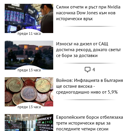
Силни отчети и ръст при Nvidia
насочиха Dow Jones към нов
исторически връх
преди 11 часа
Износът на дизел от САЩ
достигна рекорд, докато светът
се бори за доставки
4
преди 13 часа
Войнов: Инфлацията в България
ще остане висока -
средногодишно ниво от 5,9%
преди 13 часа
Европейските борси отбелязаха
трети исторически връх за
последните четири сесии