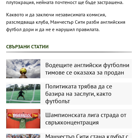
плутокрация, нейната почтеност ще бъде застрашена.
Каквото и да заключи независимата комисия,
разследваща клуба, Манчестър Сити разби английския
футбол дори и да не е нарушил правилата.
СВЪРЗАНИ СТАТИИ
Водещите английски футболни
тимове се оказаха за продан
Политиката трябва да се
базира на заслуги, както
футболът
Шампионската лига страда от
свръхконцентрация
Манчестър Сити стана клубът с