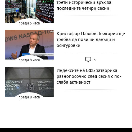
трети исторически връх за
последните четири сесии
преди 5 часа
Кристофор Павлов: България ще
трябва да повиши данъци и
осигуровки
5
преди 8 часа
Индексите на БФБ затвориха
разнопосочно след сесия с по-
слаба активност
преди 8 часа