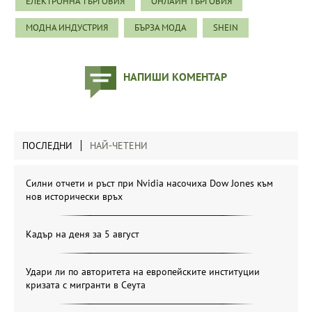
ЕЛЕКТРОННА ТЪРГОВИЯ
ОНЛАЙН ТЪРГОВИЯ
МОДНА ИНДУСТРИЯ
БЪРЗА МОДА
SHEIN
НАПИШИ КОМЕНТАР
ПОСЛЕДНИ
НАЙ-ЧЕТЕНИ
Силни отчети и ръст при Nvidia насочиха Dow Jones към
нов исторически връх
Кадър на деня за 5 август
Удари ли по авторитета на европейските институции
кризата с мигранти в Сеута