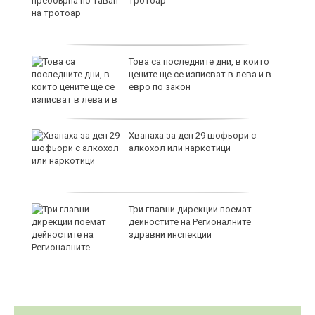
m2 Бургас, Меден Рудник, 44880
EUR
продава, Тристаен апартамент, 85
m2 Бургас, Възраждане, 170000 EUR
продава, Двустаен апартамент, 66
m2 Бургас, Славейков, 130000 EUR
продава, Ателие,Таван, Студио, 54
m2 Бургас, Сарафово, 104000 EUR