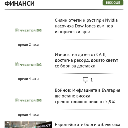
ФИНАНСИ
ВИЖ ОЩЕ
Силни отчети и ръст при Nvidia
насочиха Dow Jones към нов
исторически връх
преди 2 часа
Износът на дизел от САЩ
достигна рекорд, докато светът
се бори за доставки
преди 4 часа
1
Войнов: Инфлацията в България
ще остане висока -
средногодишно ниво от 5,9%
преди 4 часа
Европейските борси отбелязаха