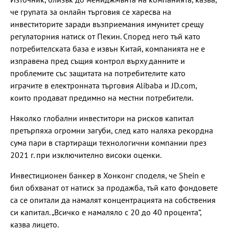
че групата за онлайн търговия се харесва на
инвеститорите заради възприемания имунитет срещу
регулаторния натиск от Пекин. Според него тъй като
потребителската база е извън Китай, компанията не е
изправена пред същия контрол върху данните и
проблемите със защитата на потребителите като
играчите в електронната търговия Alibaba и JD.com,
които продават предимно на местни потребители.
Няколко глобални инвеститори на рисков капитал
претърпяха огромни загуби, след като наляха рекордна
сума пари в стартиращи технологични компании през
2021 г. при изключително високи оценки.
Инвестиционен банкер в Хонконг споделя, че Shein е
бил обхванат от натиск за продажба, тъй като фондовете
са се опитали да намалят концентрацията на собствения
си капитал. „Всичко е намаляло с 20 до 40 процента“,
казва лицето.