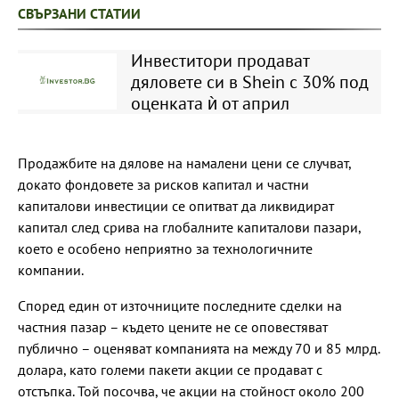
СВЪРЗАНИ СТАТИИ
Инвеститори продават
дяловете си в Shein с 30% под
оценката ѝ от април
Продажбите на дялове на намалени цени се случват,
докато фондовете за рисков капитал и частни
капиталови инвестиции се опитват да ликвидират
капитал след срива на глобалните капиталови пазари,
което е особено неприятно за технологичните
компании.
Според един от източниците последните сделки на
частния пазар – където цените не се оповестяват
публично – оценяват компанията на между 70 и 85 млрд.
долара, като големи пакети акции се продават с
отстъпка. Той посочва, че акции на стойност около 200