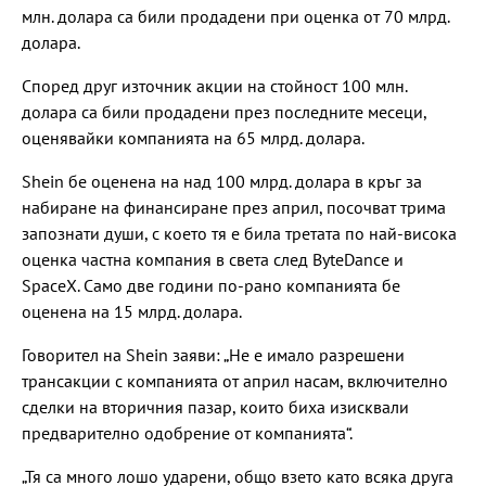
млн. долара са били продадени при оценка от 70 млрд.
долара.
Според друг източник акции на стойност 100 млн.
долара са били продадени през последните месеци,
оценявайки компанията на 65 млрд. долара.
Shein бе оценена на над 100 млрд. долара в кръг за
набиране на финансиране през април, посочват трима
запознати души, с което тя е била третата по най-висока
оценка частна компания в света след ByteDance и
SpaceX. Само две години по-рано компанията бе
оценена на 15 млрд. долара.
Говорител на Shein заяви: „Не е имало разрешени
трансакции с компанията от април насам, включително
сделки на вторичния пазар, които биха изисквали
предварително одобрение от компанията“.
„Тя са много лошо ударени, общо взето като всяка друга