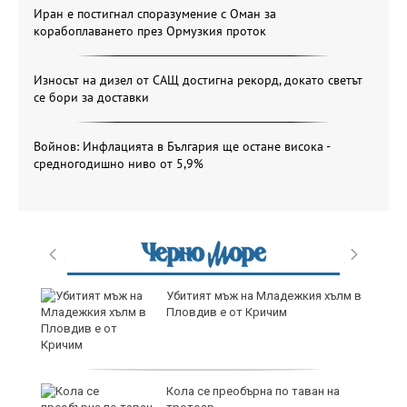
Иран е постигнал споразумение с Оман за
корабоплаването през Ормузкия проток
Износът на дизел от САЩ достигна рекорд, докато светът
се бори за доставки
Войнов: Инфлацията в България ще остане висока -
средногодишно ниво от 5,9%
 в
продава, Тристаен апартамент, 115
m2 Бургас, Славейков, 258000 EUR
продава, Едностаен апартамент, 38