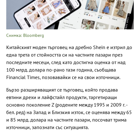
Снимка: Bloomberg
Китайският моден търговец на дребно Shein е изтрил до
една трета от стойността си на частните пазари през
последните месеци, след като достигна оценка от над
100 млрд. долара по-рано тази година, съобщава
Financial Times, позовавайки се на свои източници.
Бързо разширяващият се търговец, който продава
евтини дрехи и лайфстайл продукти, таргетиращи
основно поколение Z (родените между 1995 и 2009 г. -
бел. ред) на Запад и Близкия изток, се оценява между 65
и 85 млрд. долара на частните пазари, посочват трима
източници, запознати със ситуацията.