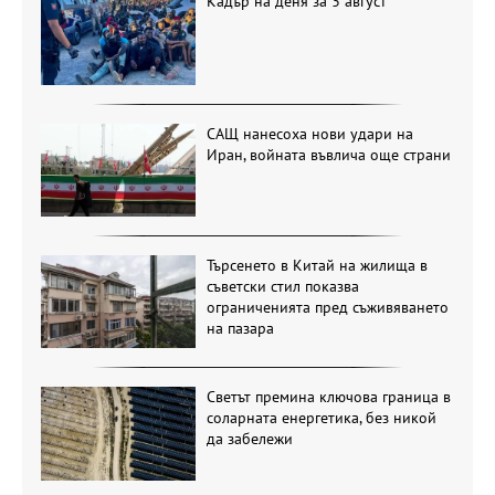
Кадър на деня за 3 август
САЩ нанесоха нови удари на
Иран, войната въвлича още страни
Търсенето в Китай на жилища в
съветски стил показва
ограниченията пред съживяването
на пазара
Светът премина ключова граница в
соларната енергетика, без никой
да забележи