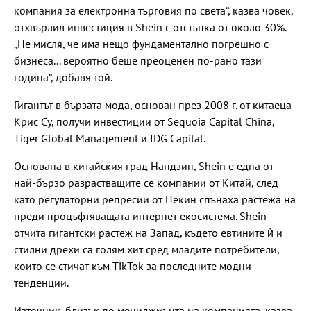
компания за електронна търговия по света“, казва човек,
отхвърлил инвестиция в Shein с отстъпка от около 30%.
„Не мисля, че има нещо фундаментално погрешно с
бизнеса... вероятно беше преоценен по-рано тази
година“, добавя той.
Гигантът в бързата мода, основан през 2008 г. от китаеца
Крис Су, получи инвестиции от Sequoia Capital China,
Tiger Global Management и IDG Capital.
Основана в китайския град Нандзин, Shein е една от
най-бързо разрастващите се компании от Китай, след
като регулаторни репресии от Пекин спънаха растежа на
преди процъфтяващата интернет екосистема. Shein
отчита гигантски растеж на Запад, където евтините ѝ и
стилни дрехи са голям хит сред младите потребители,
които се стичат към TikTok за последните модни
тенденции.
Източник, близък до мениджмънта на компанията, казва,