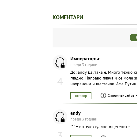
КОМЕНТАРИ
Импeраторът
преди 3 години
До: andy Да, така е. Много тежко 
4
гладно. Направо плача и се моля з
нахранени и щастливи. Ама Путин г
Сигнализирай за 
отговор
andy
преди 3 години
*** = интелектуално ощетените
3