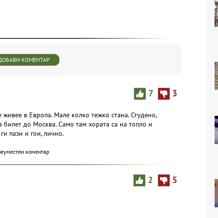
ДОБАВИ КОМЕНТАР
7
3
се живее в Европа. Мале колко тежко стана. Студено,
а билет до Москва. Само там хората са на топло и
и пази и гои, лично.
неуместен коментар
2
5