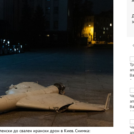
з
Петима от обвинените
за фентанила остават
в ареста
Какво ще бъде
времето в неделя?
Лудогорец влиза в
популярна игра
енски до свален ирански дрон в Киев. Снимка: