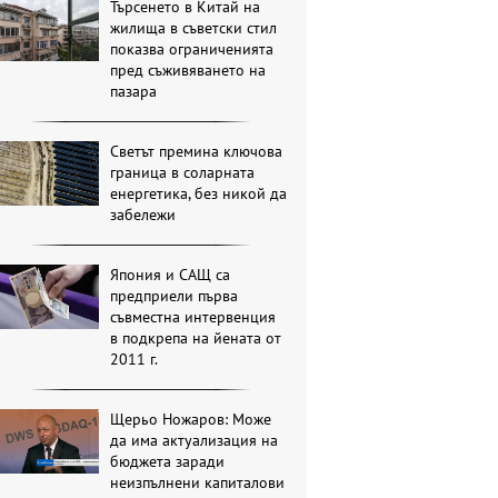
Търсенето в Китай на
жилища в съветски стил
показва ограниченията
пред съживяването на
пазара
Светът премина ключова
граница в соларната
енергетика, без никой да
забележи
Япония и САЩ са
предприели първа
съвместна интервенция
в подкрепа на йената от
2011 г.
Щерьо Ножаров: Може
да има актуализация на
бюджета заради
неизпълнени капиталови