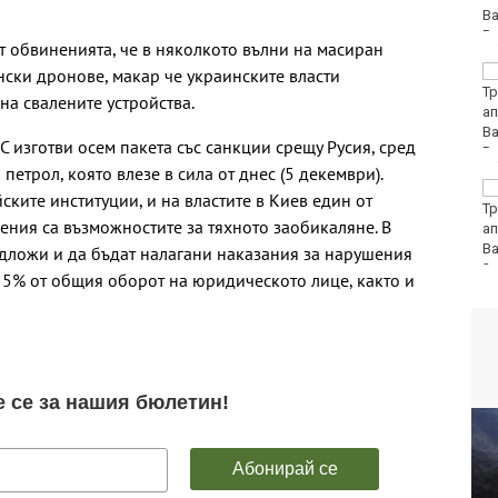
т обвиненията, че в няколкото вълни на масиран
Румен Радев: Дрон е
нски дронове, макар че украинските власти
нахлул в българското
а свалените устройства.
въздушно
пространство
С изготви осем пакета със санкции срещу Русия, сред
 петрол, която влезе в сила от днес (5 декември).
Утре ограничават
ките институции, и на властите в Киев един от
движението на
ения са възможностите за тяхното заобикаляне. В
камиони над 20 тона
дложи и да бъдат налагани наказания за нарушения
 5% от общия оборот на юридическото лице, както и