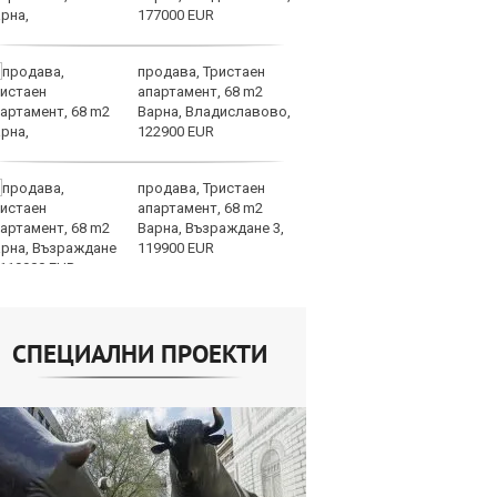
177000 EUR
продава, Тристаен
AI
апартамент, 68 m2
за
Варна, Владиславово,
с
122900 EUR
к
продава, Тристаен
ОА
апартамент, 68 m2
св
Варна, Възраждане 3,
сл
119900 EUR
О
СПЕЦИАЛНИ ПРОЕКТИ