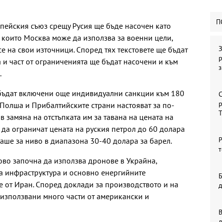
П
опейския съюз срещу Русия ще бъде насочен като
 които Москва може да използва за военни цели,
З
е на свои източници. Според тях текстовете ще бъдат
р
и част от ограниченията ще бъдат насочени и към
.
 бъдат включени още индивидуални санкции към 180
С
р
Полша и Прибалтийските страни настояват за по-
 замяна на отстъпката им за тавана на цената на
а да ограничат цената на руския петрол до 60 долара
Р
ваше за ниво в диапазона 30-40 долара за барел.
т
ово започна да използва дронове в Украйна,
та инфраструктура и основно енергийните
Б
е от Иран. Според доклади за производството и на
 използвани много части от американски и
В