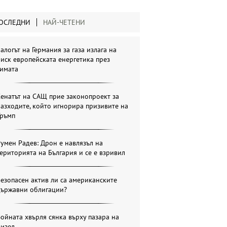
ОСЛЕДНИ
НАЙ-ЧЕТЕНИ
алогът на Германия за газа излага на
иск европейската енергетика през
зимата
енатът на САЩ прие законопроект за
азходите, който игнорира призивите на
Тръмп
умен Радев: Дрон е навлязъл на
ериторията на България и се е взривил
езопасен актив ли са американските
държавни облигации?
ойната хвърля сянка върху пазара на
дизел