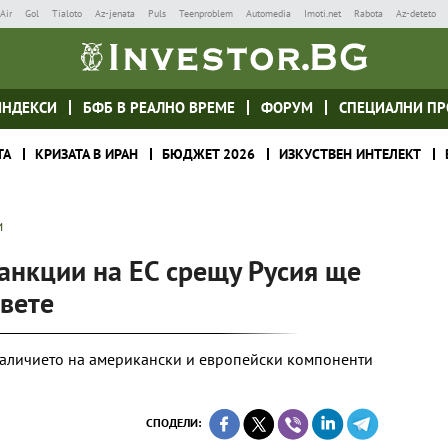
Air
Gol
Tialoto
Az-jenata
Puls
Teenproblem
Automedia
Imoti.net
Rabota
Az-deteto
ИНДЕКСИ
БФБ В РЕАЛНО ВРЕМЕ
ФОРУМ
СПЕЦИАЛНИ ПР
ТА
КРИЗАТА В ИРАН
БЮДЖЕТ 2026
ИЗКУСТВЕН ИНТЕЛЕКТ
И
санкции на ЕС срещу Русия ще
овете
аличието на американски и европейски компоненти
СПОДЕЛИ: