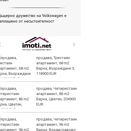
Дъщерно дружество на Volkswagen е
аплашено от несъстоятелност
продава, Тристаен
Др
апартамент, 68 m2
д
Варна, Възраждане 3,
г
118900 EUR
Б
продава, Четиристаен
По
апартамент, 86 m2
ка
Варна, Цветен, 204900
п
EUR
п
облигации
продава, Четиристаен
Ю
апартамент, 96 m2
не
Варна, Владиславово,
съ