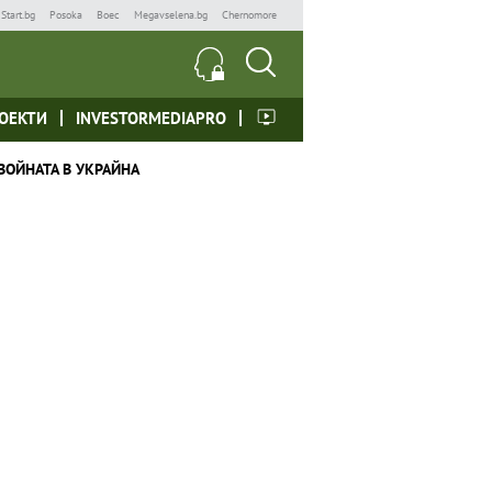
Start.bg
Posoka
Boec
Megavselena.bg
Chernomore
ОЕКТИ
INVESTORMEDIAPRO
ВОЙНАТА В УКРАЙНА