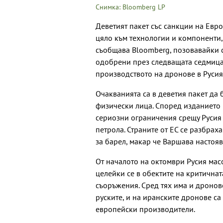
Снимка: Bloomberg LP
Деветият пакет със санкции на Евр
цяло към технологии и компоненти,
съобщава Bloomberg, позовавайки с
одобрени през следващата седмица 
производството на дронове в Русия
Очакванията са в деветия пакет да
физически лица. Според изданието 
сериозни ограничения срещу Русия в
петрола. Страните от ЕС се разбрах
за барел, макар че Варшава настоя
От началото на октомври Русия мас
целейки се в обектите на критична
съоръжения. Сред тях има и дронов
руските, и на иранските дронове са
европейски производители.