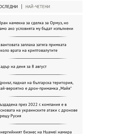
ОСЛЕДНИ
НАЙ-ЧЕТЕНИ
ран намекна за сделка за Ормуз, но
амо ако условията му бъдат изпълнени
вантовата заплаха затяга примката
коло врата на криптовалутите
адър на деня за 8 август
ронът, паднал на българска територия,
най-вероятно е дрон-примамка „Майя“
ъздадена през 2022 г. компания е в
сновата на украинските атаки с дронове
срещу Русия
Енергийният бизнес на Huawei намира