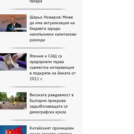
пазара
Щерьо Ножаров: Може
да има актуализация на
бюджета заради
неизпълнени капиталови
разходи
Япония и САЩ са
предприели първа
съвместна интервенция
в подкрепа на йената от
2011 г.
Високата раждаемост в
България прикрива
задълбочаващата се
демографска криза
Китайският промишлен
износ засилва натиска