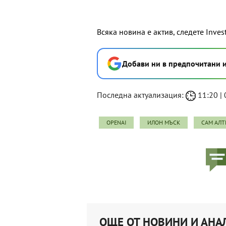
Всяка новина е актив, следете Inves
Добави ни в предпочитани 
Последна актуализация:
11:20 | 
OPENAI
ИЛОН МЪСК
САМ АЛ
ОЩЕ ОТ НОВИНИ И АНА