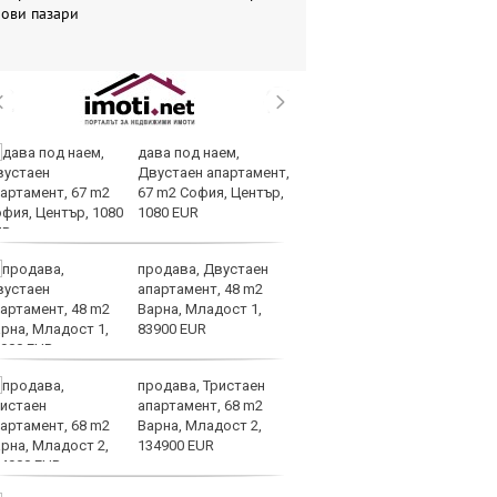
нови пазари
дава под наем,
Ис
Двустаен апартамент,
па
67 m2 София, Център,
о
1080 EUR
продава, Двустаен
В
апартамент, 48 m2
ик
Варна, Младост 1,
но
83900 EUR
продава, Тристаен
Тр
апартамент, 68 m2
зл
Варна, Младост 2,
в
134900 EUR
е