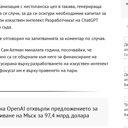
ганизация с нестопанска цел в такава, генерираща
а се случи, за да си осигури необходимия капитал за
и изкуствен интелект. Разработчикът на ChatGPT
 съда.
 е отговорил на запитванията за коментар по случая.
Украйна: Не сме
насочвали умишлено
 Сам Алтман миналата година, посочвайки, че
дрон към България
но са се обърнали към него за финансиране на
кусирана върху разработването на изкуствен интелект
Седмичен хороскоп 10
 фокусът им е върху правенето на пари.
август - 16 август 2026
Полицията във Варна
излезе с призив и
 на OpenAI отхвърли предложението за
съвети към
ване на Мъск за 97,4 млрд. долара
плажуващите