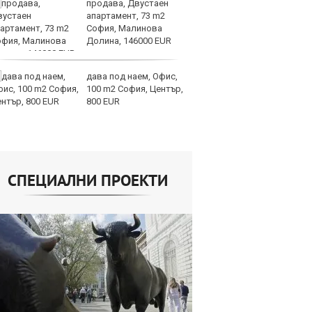
продава, Двустаен
И
апартамент, 73 m2
ин
София, Малинова
с 
Долина, 146000 EUR
те
дава под наем, Офис,
Ту
100 m2 София, Център,
дв
800 EUR
къ
в
СПЕЦИАЛНИ ПРОЕКТИ