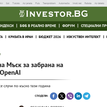
Air
Gol
Tialoto
Az-jenata
Puls
Teenproblem
Automedia
Imoti.net
Rabota
Az-deteto
ИНДЕКСИ
БФБ В РЕАЛНО ВРЕМЕ
ФОРУМ
СПЕЦИАЛНИ ПР
ТА
КРИЗАТА В ИРАН
БЮДЖЕТ 2026
ИЗКУСТВЕН ИНТЕЛЕКТ
И
на Мъск за забрана на
 OpenAI
се случи по-късно тази година
СПОДЕЛИ: