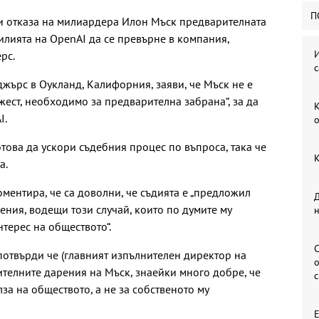
П
ти отказа на милиардера Илон Мъск предварителната
илията на OpenAI да се превърне в компания,
И
рс.
с
жърс в Оукланд, Калифорния, заяви, че Мъск не е
жест, необходимо за предварителна забрана“, за да
К
I.
о
отова да ускори съдебния процес по въпроса, така че
К
а.
ментира, че са доволни, че съдията е „предложил
Д
ения, водещи този случай, които по думите му
терес на обществото“.
С
потвърди че (главният изпълнителен директор на
о
ителните дарения на Мъск, знаейки много добре, че
лза на обществото, а не за собственото му