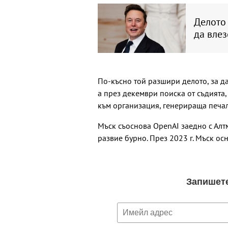
Делото
да влез
По-късно той разшири делото, за д
а през декември поиска от съдията,
към организация, генерираща печал
Мъск съоснова OpenAI заедно с Алтм
развие бурно. През 2023 г. Мъск ос