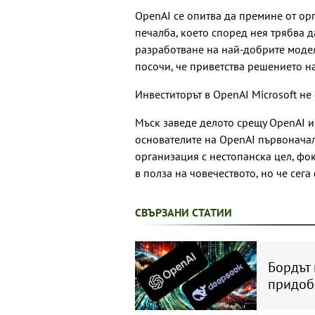
OpenAI се опитва да премине от ор
печалба, което според нея трябва д
разработване на най-добрите модел
посочи, че приветства решението на
Инвеститорът в OpenAI Microsoft не
Мъск заведе делото срещу OpenAI и
основателите на OpenAI първоначал
организация с нестопанска цел, фо
в полза на човечеството, но че сега
СВЪРЗАНИ СТАТИИ
Бордът
придоби