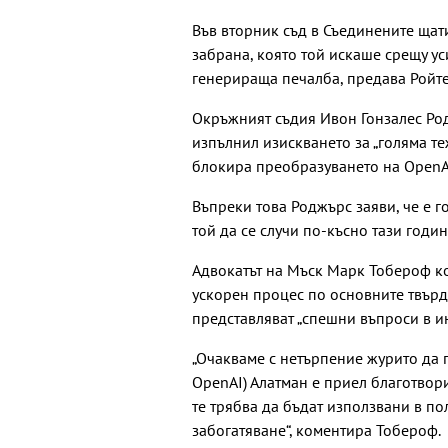
Във вторник съд в Съединените ща
забрана, която той искаше срещу ус
генерираща печалба, предава Ройте
Окръжният съдия Ивон Гонзалес Род
изпълнил изискването за „голяма те
блокира преобразуването на OpenA
Въпреки това Роджърс заяви, че е г
той да се случи по-късно тази годин
Адвокатът на Мъск Марк Тобероф ко
ускорен процес по основните твърд
представляват „спешни въпроси в ин
„Очакваме с нетърпение журито да 
OpenAI) Алатман е приел благотвор
те трябва да бъдат използвани в по
забогатяване“, коментира Тобероф.