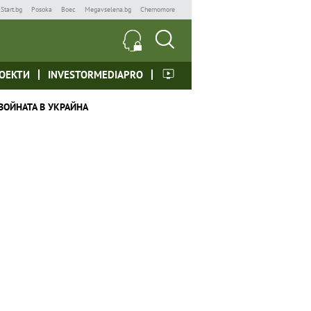
Start.bg
Posoka
Boec
Megavselena.bg
Chernomore
ОЕКТИ
INVESTORMEDIAPRO
ВОЙНАТА В УКРАЙНА