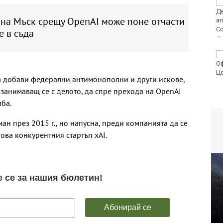
Черно море
представи
 на Мъск срещу OpenAI може поне отчасти
дублиращия си отбор
за есента
е в съда
МВнР привика
посланичката на
Украйна у нас
а добави федерални антимонополни и други искове,
 занимаващ се с делото, да спре прехода на OpenAI
ба.
ан през 2015 г., но напусна, преди компанията да се
нова конкурентния стартъп xAI.