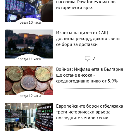
насочиха Dow Jones към нов
исторически връх
преди 10 часа
Износът на дизел от САЩ
достигна рекорд, докато светът
се бори за доставки
2
преди 11 часа
Войнов: Инфлацията в България
ще остане висока -
средногодишно ниво от 5,9%
преди 12 часа
Европейските борси отбелязаха
трети исторически връх за
последните четири сесии