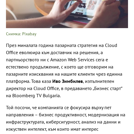
Снимка: Pixabay
През миналата година пазарната стратегия на Cloud
Office еволюира към доставчик на решения, а
партньорството ни с Amazon Web Services сега е
естествено продължение, с което ще отговорим на
пазарните изисквания на нашите клиенти чрез единна
платформа. Това каза
Иво Зимбилев
, изпълнителен
директор на Cloud Office, в предаването „Бизнес старт“
на Bloomberg TV Bulgaria.
Той посочи, че компанията се фокусира върху пет
направления – бизнес продуктивност, модернизация на
инфраструктурата, киберсигурност, анализ на данни и
изкуствен интелект, към които имат интерес