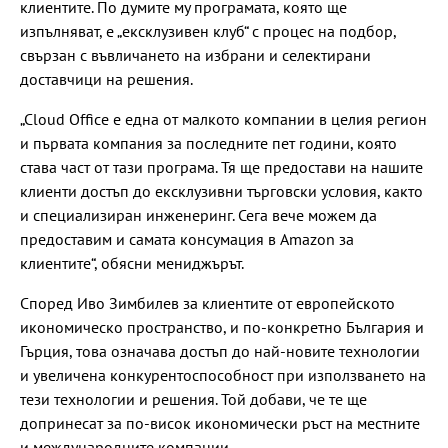
клиентите. По думите му програмата, която ще
изпълняват, е „ексклузивен клуб“ с процес на подбор,
свързан с въвличането на избрани и селектирани
доставчици на решения.
„Cloud Office е една от малкото компании в целия регион
и първата компания за последните пет години, която
става част от тази програма. Тя ще предостави на нашите
клиенти достъп до ексклузивни търговски условия, както
и специализиран инженеринг. Сега вече можем да
предоставим и самата консумация в Amazon за
клиентите“, обясни мениджърът.
Според Иво Зимбилев за клиентите от европейското
икономическо пространство, и по-конкретно България и
Гърция, това означава достъп до най-новите технологии
и увеличена конкурентоспособност при използването на
тези технологии и решения. Той добави, че те ще
допринесат за по-висок икономически ръст на местните
и международните компании.