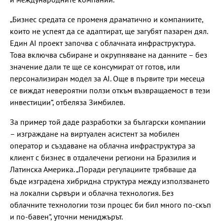
„Бизнес средата се променя драматично и компаниите,
които не успеят да се адаптират, ще загубят пазарен дял.
Един AI проект започва с облачната инфраструктура.
Това включва събиране и окрупняване на данните – без
значение дали те ще се консумират от готов, или
персонализиран модел за AI. Още в първите три месеца
се виждат невероятни ползи откъм възвращаемост в тези
инвестиции“, отбеляза Зимбилев.
За пример той даде разработки за български компании
– изграждане на виртуален асистент за мобилен
оператор и създаване на облачна инфраструктура за
клиент с бизнес в отдалечени региони на Бразилия и
Латинска Америка. „Поради регулациите трябваше да
бъде изградена хибридна структура между използването
на локални сървъри и облачна технология. Без
облачните технологии този процес би бил много по-скъп
и по-бавен“, уточни мениджърът.