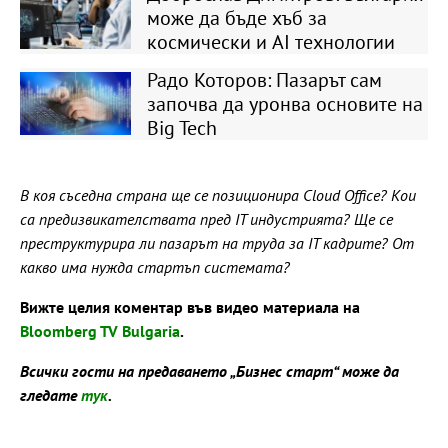
може да бъде хъб за
космически и AI технологии
Радо Которов: Пазарът сам
започва да уронва основите на
Big Tech
В коя съседна страна ще се позиционира Cloud Office? Кои
са предизвикателствата пред IT индустрията? Ще се
преструктурира ли пазарът на труда за IT кадрите? От
какво има нужда стартъп системата?
Вижте целия коментар във видео материала на
Bloomberg TV Bulgaria
.
Всички гости на предаването „Бизнес старт“ може да
гледате
тук
.