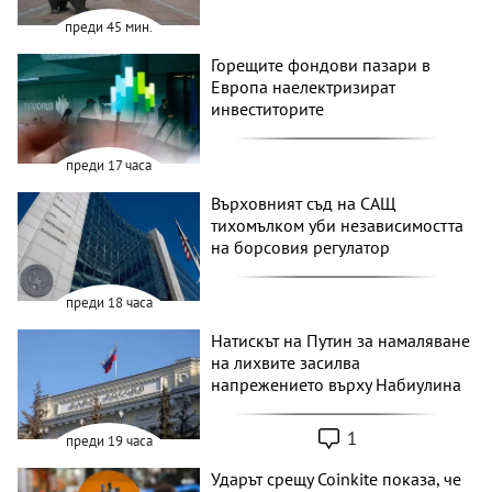
преди 45 мин.
Горещите фондови пазари в
Европа наелектризират
инвеститорите
преди 17 часа
Върховният съд на САЩ
тихомълком уби независимостта
на борсовия регулатор
преди 18 часа
Натискът на Путин за намаляване
на лихвите засилва
напрежението върху Набиулина
1
преди 19 часа
Ударът срещу Coinkite показа, че