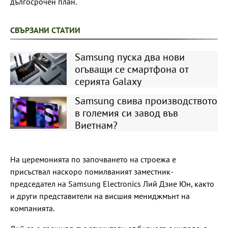
дългосрочен план.
СВЪРЗАНИ СТАТИИ
Samsung пуска два нови
огъващи се смартфона от
серията Galaxy
Samsung свива производството
в големия си завод във
Виетнам?
На церемонията по започването на строежа е
присъствал наскоро помилваният заместник-
председател на Samsung Electronics Лий Дзие Юн, както
и други представители на висшия мениджмънт на
компанията.