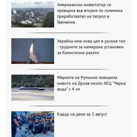
Американски инвеститор се
превърна във втория по големина
преработвател на петрол в
Германия
Украйна има нова цел в руския тил
- трудните за намиране установки
за балистични ракети
Мерките на Румъния повишиха
нивото на Дунав около АЕЦ "Черна
вода" с 4 см
Кадър на деня за 3 август