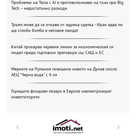
Проблемът на Tesla с AI е противоположен на този при Big
Tech – недостатъчно разходи
Тръмп може да се откаже от ядрена сделка - Иран едва ли
ще сглоби бомба в неговия мандат
Китай прокарва червени линии за икономическия си
модел преди търговски преговори със САЩ и ЕС
Мерките на Румъния повишиха нивото на Дунав около
АЕЦ "Черна вода" с 4 см
Горещите фондови пазари в Европа наелектризират
инвеститорите