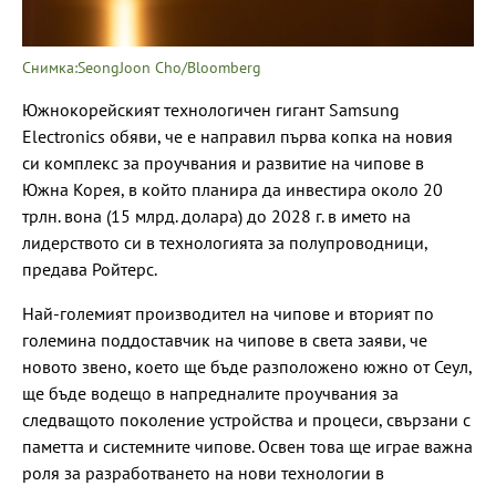
Снимка:SeongJoon Cho/Bloomberg
Южнокорейският технологичен гигант Samsung
Electronics обяви, че е направил първа копка на новия
си комплекс за проучвания и развитие на чипове в
Южна Корея, в който планира да инвестира около 20
трлн. вона (15 млрд. долара) до 2028 г. в името на
лидерството си в технологията за полупроводници,
предава Ройтерс.
Най-големият производител на чипове и вторият по
големина поддоставчик на чипове в света заяви, че
новото звено, което ще бъде разположено южно от Сеул,
ще бъде водещо в напредналите проучвания за
следващото поколение устройства и процеси, свързани с
паметта и системните чипове. Освен това ще играе важна
роля за разработването на нови технологии в