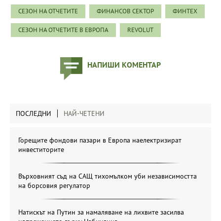
СЕЗОН НА ОТЧЕТИТЕ
ФИНАНСОВ СЕКТОР
ФИНТЕХ
СЕЗОН НА ОТЧЕТИТЕ В ЕВРОПА
REVOLUT
НАПИШИ КОМЕНТАР
ПОСЛЕДНИ
НАЙ-ЧЕТЕНИ
Горещите фондови пазари в Европа наелектризират
инвеститорите
Върховният съд на САЩ тихомълком уби независимостта
на борсовия регулатор
Натискът на Путин за намаляване на лихвите засилва