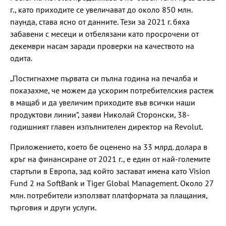
г., като приходите се увеличават до около 850 млн.
паунда, става ясно от данните. Тези за 2021 г. бяха
забавени с месеци и отбелязани като просрочени от
декември насам заради проверки на качеството на
одита.
„Постигнахме първата си пълна година на печалба и
показахме, че можем да ускорим потребителския растеж
в мащаб и да увеличим приходите във всички наши
продуктови линии“, заяви Николай Сторонски, 38-
годишният главен изпълнителен директор на Revolut.
Приложението, което бе оценено на 33 млрд. долара в
кръг на финансиране от 2021 г., е един от най-големите
стартъпи в Европа, зад който застават имена като Vision
Fund 2 на SoftBank и Tiger Global Management. Около 27
млн. потребители използват платформата за плащания,
търговия и други услуги.