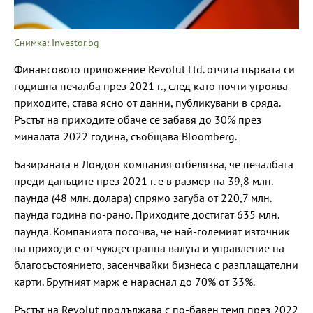
Снимка: Investor.bg
Финансовото приложение Revolut Ltd. отчита първата си
годишна печалба през 2021 г., след като почти утроява
приходите, става ясно от данни, публикувани в сряда.
Ръстът на приходите обаче се забавя до 30% през
миналата 2022 година, съобщава Bloomberg.
Базираната в Лондон компания отбелязва, че печалбата
преди данъците през 2021 г. е в размер на 39,8 млн.
паунда (48 млн. долара) спрямо загуба от 220,7 млн.
паунда година по-рано. Приходите достигат 635 млн.
паунда. Компанията посочва, че най-големият източник
на приходи е от чуждестранна валута и управление на
благосъстоянието, засенчвайки бизнеса с разплащателни
карти. Брутният марж е нараснал до 70% от 33%.
Ръстът на Revolut продължава с по-бавен темп през 2022