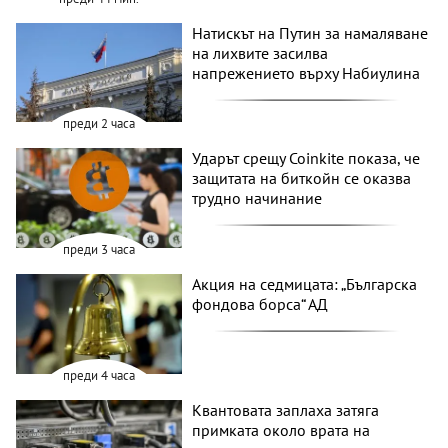
Натискът на Путин за намаляване
на лихвите засилва
напрежението върху Набиулина
преди 2 часа
Ударът срещу Coinkite показа, че
защитата на биткойн се оказва
трудно начинание
преди 3 часа
Акция на седмицата: „Българска
фондова борса“ АД
преди 4 часа
Квантовата заплаха затяга
примката около врата на