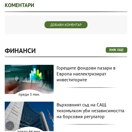
КОМЕНТАРИ
ДОБАВИ КОМЕНТАР
ФИНАНСИ
ВИЖ ОЩЕ
Горещите фондови пазари в
Европа наелектризират
инвеститорите
преди 3 мин.
Върховният съд на САЩ
тихомълком уби независимостта
на борсовия регулатор
преди 44 мин.