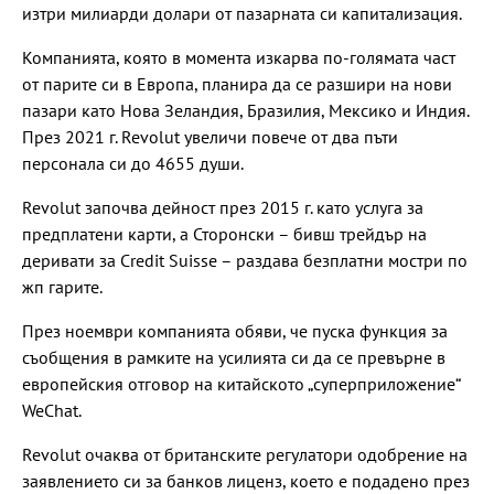
изтри милиарди долари от пазарната си капитализация.
Компанията, която в момента изкарва по-голямата част
от парите си в Европа, планира да се разшири на нови
пазари като Нова Зеландия, Бразилия, Мексико и Индия.
През 2021 г. Revolut увеличи повече от два пъти
персонала си до 4655 души.
Revolut започва дейност през 2015 г. като услуга за
предплатени карти, а Сторонски – бивш трейдър на
деривати за Credit Suisse – раздава безплатни мостри по
жп гарите.
През ноември компанията обяви, че пуска функция за
съобщения в рамките на усилията си да се превърне в
европейския отговор на китайското „суперприложение“
WeChat.
Revolut очаква от британските регулатори одобрение на
заявлението си за банков лиценз, което е подадено през