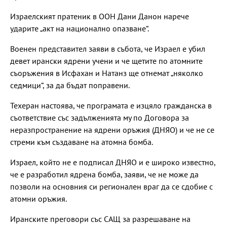
Израелският пратеник в ООН Дани Данон нарече
ударите „акт на национално опазване“.
Военен представител заяви в събота, че Израел е убил
девет ирански ядрени учени и че щетите по атомните
съоръжения в Исфахан и Натанз ще отнемат „няколко
седмици“, за да бъдат поправени.
Техеран настоява, че програмата е изцяло гражданска в
съответствие със задълженията му по Договора за
неразпространение на ядрени оръжия (ДНЯО) и че не се
стреми към създаване на атомна бомба.
Израел, който не е подписал ДНЯО и е широко известно,
че е разработил ядрена бомба, заяви, че не може да
позволи на основния си регионален враг да се сдобие с
атомни оръжия.
Иранските преговори със САЩ за разрешаване на