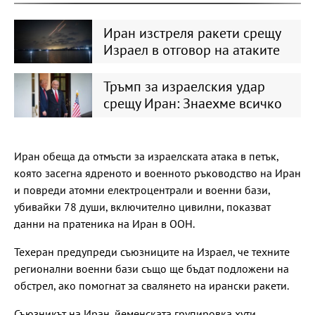
Иран изстреля ракети срещу
Израел в отговор на атаките
Тръмп за израелския удар
срещу Иран: Знаехме всичко
Иран обеща да отмъсти за израелската атака в петък,
която засегна ядреното и военното ръководство на Иран
и повреди атомни електроцентрали и военни бази,
убивайки 78 души, включително цивилни, показват
данни на пратеника на Иран в ООН.
Техеран предупреди съюзниците на Израел, че техните
регионални военни бази също ще бъдат подложени на
обстрел, ако помогнат за свалянето на ирански ракети.
Съюзникът на Иран, йеменската групировка хути,