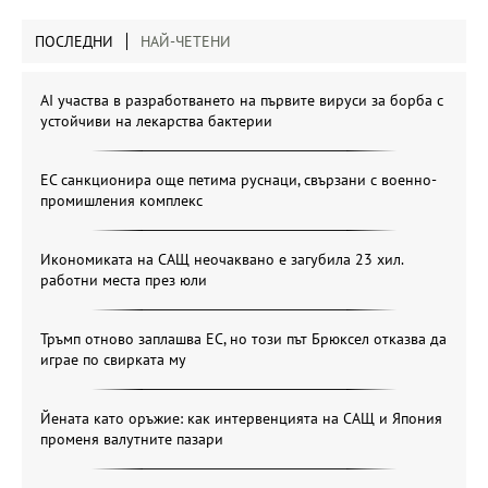
ПОСЛЕДНИ
НАЙ-ЧЕТЕНИ
AI участва в разработването на първите вируси за борба с
устойчиви на лекарства бактерии
ЕС санкционира още петима руснаци, свързани с военно-
промишления комплекс
Икономиката на САЩ неочаквано е загубила 23 хил.
работни места през юли
Тръмп отново заплашва ЕС, но този път Брюксел отказва да
играе по свирката му
Йената като оръжие: как интервенцията на САЩ и Япония
променя валутните пазари