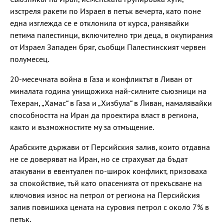
изстреля ракети по Израел в петък вечерта, като поне
една изглежда се е отклонила от курса, ранявайки
петима палестинци, включително три деца, в окупирания
от Израел Западен бряг, съобщи Палестинският червен
полумесец.
20-месечната война в Газа и конфликтът в Ливан от
миналата година унищожиха най-силните съюзници на
Техеран, „Хамас“ в Газа и „Хизбула“ в Ливан, намалявайки
способността на Иран да проектира власт в региона,
както и възможностите му за отмъщение.
Арабските държави от Персийския залив, които отдавна
не се доверяват на Иран, но се страхуват да бъдат
атакувани в евентуален по-широк конфликт, призоваха
за спокойствие, тъй като опасенията от прекъсване на
ключовия износ на петрол от региона на Персийския
залив повишиха цената на суровия петрол с около 7% в
петък.