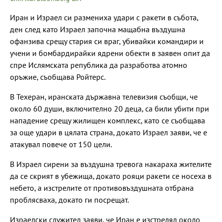
Иран и Израел си размениха удари с ракети в събота,
ден след като Израел започна мащабна въздушна
офанзива срещу стария си враг, убивайки командири и
учени и бомбардирайки ядрени обекти в заявен опит да
спре Ислямската република да разработва атомно
оръжие, съобщава Ройтерс.
В Техеран, иранската държавна телевизия съобщи, че
около 60 души, включително 20 деца, са били убити при
нападение срещу жилищен комплекс, като се съобщава
за още удари в цялата страна, докато Израел заяви, че е
атакувал повече от 150 цели.
В Израел сирени за въздушна тревога накараха жителите
да се скрият в убежища, докато рояци ракети се носеха в
небето, а изстрелите от противовъздушната отбрана
проблясваха, докато ги посрещат.
Израелски служител заяви, че Иран е изстрелял около