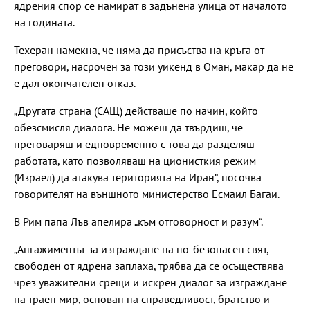
ядрения спор се намират в задънена улица от началото
на годината.
Техеран намекна, че няма да присъства на кръга от
преговори, насрочен за този уикенд в Оман, макар да не
е дал окончателен отказ.
„Другата страна (САЩ) действаше по начин, който
обезсмисля диалога. Не можеш да твърдиш, че
преговаряш и едновременно с това да разделяш
работата, като позволяваш на ционисткия режим
(Израел) да атакува територията на Иран“, посочва
говорителят на външното министерство Есмаил Багаи.
В Рим папа Лъв апелира „към отговорност и разум“.
„Ангажиментът за изграждане на по-безопасен свят,
свободен от ядрена заплаха, трябва да се осъществява
чрез уважителни срещи и искрен диалог за изграждане
на траен мир, основан на справедливост, братство и