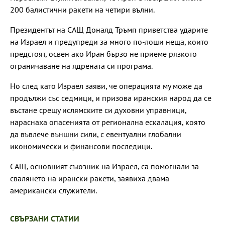
200 балистични ракети на четири вълни.
Президентът на САЩ Доналд Тръмп приветства ударите
на Израел и предупреди за много по-лоши неща, които
предстоят, освен ако Иран бързо не приеме рязкото
ограничаване на ядрената си програма.
Но след като Израел заяви, че операцията му може да
продължи със седмици, и призова иранския народ да се
въстане срещу ислямските си духовни управници,
нараснаха опасенията от регионална ескалация, която
да въвлече външни сили, с евентуални глобални
икономически и финансови последици.
САЩ, основният съюзник на Израел, са помогнали за
свалянето на ирански ракети, заявиха двама
американски служители.
СВЪРЗАНИ СТАТИИ