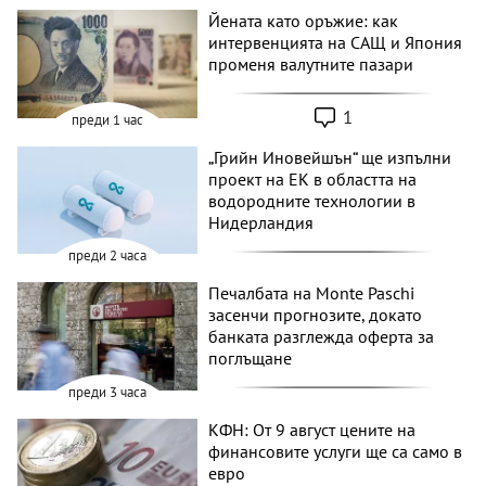
Йената като оръжие: как
интервенцията на САЩ и Япония
променя валутните пазари
1
преди 1 час
„Грийн Иновейшън“ ще изпълни
проект на ЕК в областта на
водородните технологии в
Нидерландия
преди 2 часа
Печалбата на Monte Paschi
засенчи прогнозите, докато
банката разглежда оферта за
поглъщане
преди 3 часа
КФН: От 9 август цените на
финансовите услуги ще са само в
евро