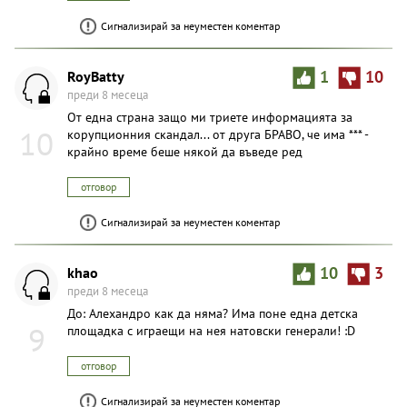
Сигнализирай за неуместен коментар
RoyBatty
1
10
преди 8 месеца
От една страна защо ми триете информацията за
10
корупционния скандал... от друга БРАВО, че има *** -
крайно време беше някой да въведе ред
отговор
Сигнализирай за неуместен коментар
khao
10
3
преди 8 месеца
До: Алехандро как да няма? Има поне една детска
9
площадка с играещи на нея натовски генерали! :D
отговор
Сигнализирай за неуместен коментар