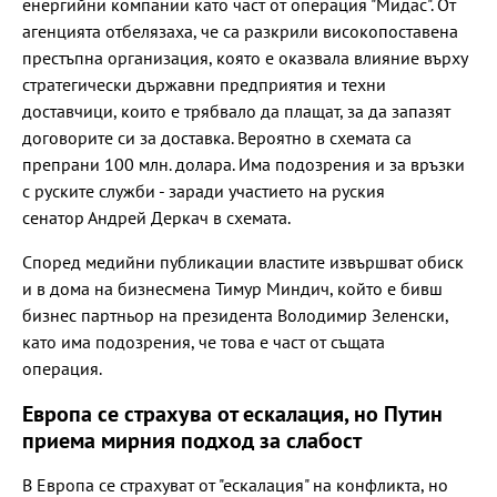
енергийни компании като част от операция "Мидас". От
агенцията отбелязаха, че са разкрили високопоставена
престъпна организация, която е оказвала влияние върху
стратегически държавни предприятия и техни
доставчици, които е трябвало да плащат, за да запазят
договорите си за доставка. Вероятно в схемата са
препрани 100 млн. долара. Има подозрения и за връзки
с руските служби - заради участието на руския
сенатор Андрей Деркач в схемата.
Според медийни публикации властите извършват обиск
и в дома на бизнесмена Тимур Миндич, който е бивш
бизнес партньор на президента Володимир Зеленски,
като има подозрения, че това е част от същата
операц
Европа се страхува от ескалация, но Путин
приема мирния подход за слабост
В Европа се страхуват от "ескалация" на конфликта, но