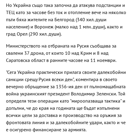
Но Украйна също така започна да атакува подстанции и
ТЕЦ като за часове без ток и отопление вече на няколко
пъти бяха жителите на Белгород (340 хил. души
население) и Воронеж (малко над 1 млн. души), както и
град Орел (290 хил. души).
Министерството на отбраната на Русия съобщава за
свалени 37 дрона, от които 10 над Крим и 8 над
Саратовска област в ранните часове на 11 ноември.
"Сега Украйна практически прилага своите далекобойни
санкции срещу Русия всеки ден", коментира в своето
вечерно обръщение за 1356-ия ден от пълномащабната
война украинският президент Володимир Зеленски. Той
определя тези операции като "мироопазваща тактика" и
допълни, че до края на годината ще бъдат изпълнени
всички цели за доставка и производство на оръжия за
фронтовата линия и за далекобойните удари, както и че
е осигурено финансиране за армията.