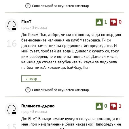
Сигнализирай за неуместен коментар
FireT
1
0
преди 8 месеца
До: Голям Пън, добре, че ми отговори, за да потвърдиш
16
безмислените излияния на клубМатрьошка. Ти си
достоен заместник на предишния им председател. И
мой съвет, пробвай да водиш диалог с кучето си, току
виж разбереш, че е поне на твоя акъл. Даже си мисля,
че няма да споделя загубените ти каузи за подкрепа
на блатнитеАлкохолици. Бай-бау, Пън
отговор
Сигнализирай за неуместен коментар
Голямото-дърво
0
1
преди 8 месеца
До: FireT-В къщи имаме куче,то получава команнди от
15
мен ,при неизпълнение ,бива наказано! Напоследък не