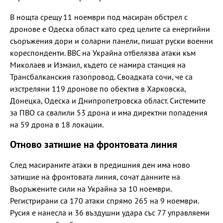
В нощта срещу 11 ноември под масиран обстрел с
дронове е Одеска област като сред целите са енергийни
съоръжения дори и соларни панели, пишат руски военни
кореспонденти. ВВС на Украйна отбелязва атаки към
Миколаев и Измаил, където се намира станция на
Трансбалканския газопровод. Своадката сочи, че са
изстреляни 119 дронове по обектив в Харковска,
Донецка, Одеска и Днипропетровска област. Системите
за ПВО са свалили 53 дрона и има директни попадения
на 59 дрона в 18 локации.
Отново затишие на фронтовата линия
След масираните атаки в предишния ден има ново
затишие на фронтовата линия, сочат данните на
Въоръжените сили на Украйна за 10 ноември.
Регистрирани са 170 атаки спрямо 265 на 9 ноември.
Русия е нанесла и 36 въздушни удара със 77 управляеми