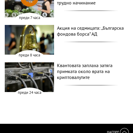
трудно начинание
преди 7 часа
Акция на седмицата: „Българска
фондова борса“ АД
преди 8 часа
Квантовата заплаха затяга
примката около врата на
криптовалутите
преди 24 часа
НАГОРЕ