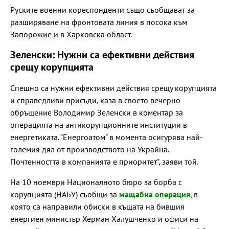
Руските военни кореспонденти също съобщават за
разширяване на фронтовата линия в посока към
Запорожие и в Харковска област.
Зеленски: Нужни са ефективни действия
срещу корупцията
Спешно са нужни ефективни действия срещу корупцията
и справедливи присъди, каза в своето вечерно
обръщение Володимир Зеленски в коментар за
операцията на антикорупционните институции в
енергетиката. "Енергоатом" в момента осигурява най-
големия дял от производството на Украйна.
Почтенността в компанията е приоритет", заяви той.
На 10 ноември Националното бюро за борба с
корупцията (НАБУ) съобщи за
мащабна операция
, в
която са направили обиски в къщата на бившия
енергиен министър Херман Халушченко и офиси на