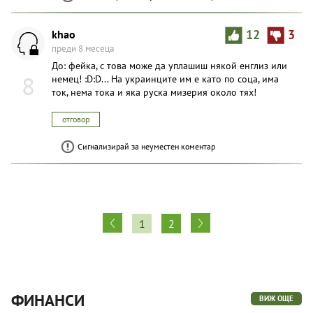
khao
12
3
преди 8 месеца
До: фейка, с това може да уплашиш някой енглиз или
8
немец! :D:D... На украинците им е като по соца, има
ток, нема тока и яка руска мизерия около тях!
отговор
Сигнализирай за неуместен коментар
1
2
ФИНАНСИ
ВИЖ ОЩЕ