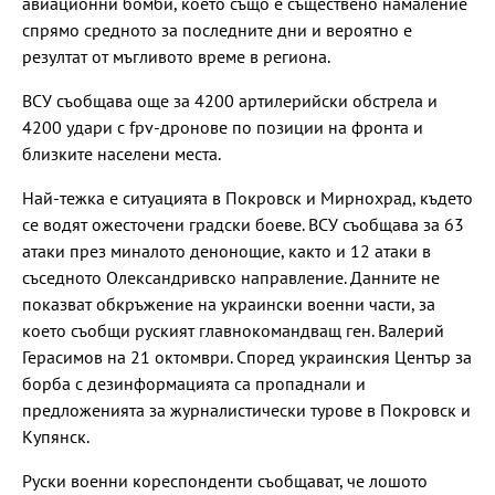
авиационни бомби, което също е съществено намаление
спрямо средното за последните дни и вероятно е
резултат от мъгливото време в региона.
ВСУ съобщава още за 4200 артилерийски обстрела и
4200 удари с fpv-дронове по позиции на фронта и
близките населени места.
Най-тежка е ситуацията в Покровск и Мирнохрад, където
се водят ожесточени градски боеве. ВСУ съобщава за 63
атаки през миналото денонощие, както и 12 атаки в
съседното Олександривско направление. Данните не
показват обкръжение на украински военни части, за
което съобщи руският главнокомандващ ген. Валерий
Герасимов на 21 октомври. Според украинския Център за
борба с дезинформацията са пропаднали и
предложенията за журналистически турове в Покровск и
Купянск.
Руски военни кореспонденти съобщават, че лошото