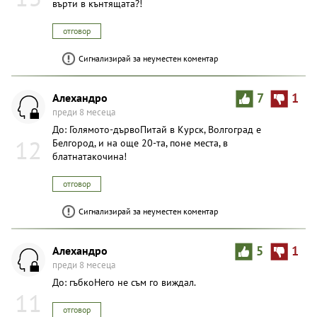
върти в кънтящата?!
отговор
Сигнализирай за неуместен коментар
Алехандро
7
1
преди 8 месеца
До: Голямото-дървоПитай в Курск, Волгоград е
12
Белгород, и на още 20-та, поне места, в
блатнатакочина!
отговор
Сигнализирай за неуместен коментар
Алехандро
5
1
преди 8 месеца
До: гъбкоНего не съм го виждал.
11
отговор