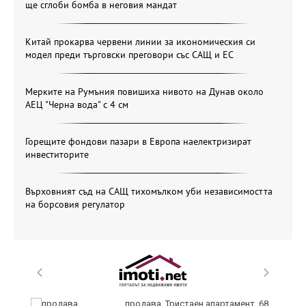
ще сглоби бомба в неговия мандат
Китай прокарва червени линии за икономическия си
модел преди търговски преговори със САЩ и ЕС
Мерките на Румъния повишиха нивото на Дунав около
АЕЦ "Черна вода" с 4 см
Горещите фондови пазари в Европа наелектризират
инвеститорите
Върховният съд на САЩ тихомълком уби независимостта
на борсовия регулатор
продава, Тристаен апартамент, 68