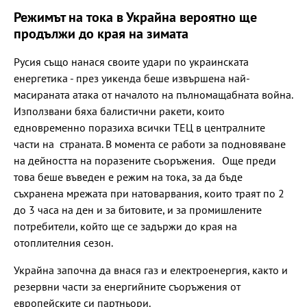
Режимът на тока в Украйна вероятно ще
продължи до края на зимата
Русия също нанася своите удари по украинската
енергетика - през уикенда беше извършена най-
масираната атака от началото на пълномащабната война.
Използвани бяха балистични ракети, които
едновременно поразиха всички ТЕЦ в централните
части на страната. В момента се работи за подновяване
на дейността на поразените съоръжения. Още преди
това беше въведен е режим на тока, за да бъде
съхранена мрежата при натоварвания, които траят по 2
до 3 часа на ден и за битовите, и за промишлените
потребители, който ще се задържи до края на
отоплителния сезон.
Украйна започна да внася газ и електроенергия, както и
резервни части за енергийните съоръжения от
европейските си партньори.