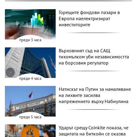
Горещите фондови пазари в
Европа наелектризират
инвеститорите
преди 3 часа
Върховният съд на САЩ
тихомълком уби независимостта
на борсовия регулатор
преди 4 часа
Натискът на Путин за намаляване
на лихвите засилва
напрежението върху Набиулина
преди 5 часа
Ударът срещу Coinkite показа, че
защитата на биткойн се оказва