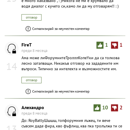
е много наказвано , : )Никога не ми е хрумвало да
водя диалог с кучето си,камо ли да му отговарям!! : )
отговор
Сигнализирай за неуместен коментар
FireT
1
1
преди 8 месеца
Ама може лиФорумнитеТролллКопеYки да са толкова
14
лесно затапващи. Никакъв отговор на зададените им
въпроси. Типично за интелекта и възможностите им.
отговор
Сигнализирай за неуместен коментар
Алехандро
10
2
преди 8 месеца
До: RoyBattyШшшш, топфорумния лъжец, ти вече
13
съвсем даде фира, кво фъфлиш, ква пка тролължа ти се