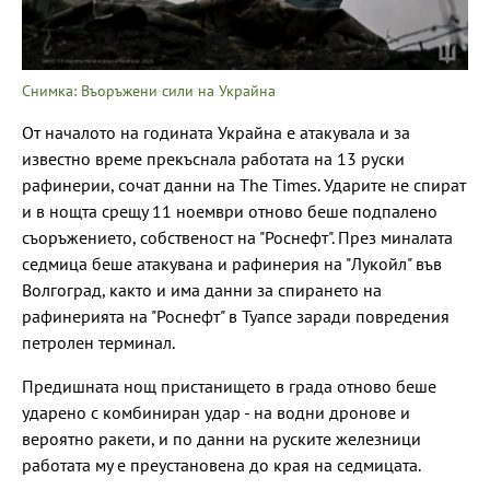
Снимка: Въоръжени сили на Украйна
От началото на годината Украйна е атакувала и за
известно време прекъснала работата на 13 руски
рафинерии, сочат данни на The Times. Ударите не спират
и в нощта срещу 11 ноември отново беше подпалено
съоръжението, собственост на "Роснефт". През миналата
седмица беше атакувана и рафинерия на "Лукойл" във
Волгоград, както и има данни за спирането на
рафинерията на "Роснефт" в Туапсе заради повредения
петролен терминал.
Предишната нощ пристанището в града отново беше
ударено с комбиниран удар - на водни дронове и
вероятно ракети, и по данни на руските железници
работата му е преустановена до края на седмицата.