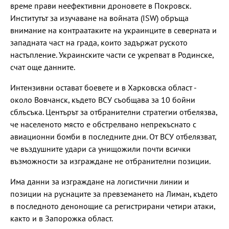
време прави неефективни дроновете в Покровск.
Институтът за изучаване на войната (ISW) обръща
внимание на контраатаките на украинците в северната и
западната част на града, които задържат руското
настъпление. Украинските части се укрепват в Родинске,
счат още данните.
Интензивни остават боевете и в Харковска област -
около Вовчанск, където ВСУ съобщава за 10 бойни
сблъсъка. Центърът за отбранителни стратегии отбелязва,
че населеното място е обстрелвано непрекъснато с
авиационни бомби в последните дни. От ВСУ отбелязват,
че въздушните удари са унищожили почти всички
възможности за изграждане не отбранителни позиции.
Има данни за изграждане на логистични линии и
позиции на руснаците за превземането на Лиман, където
в последното денонощие са регистрирани четири атаки,
както и в Запорожка област.