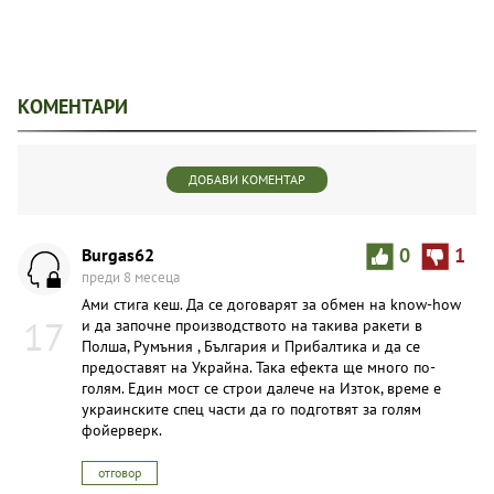
КОМЕНТАРИ
ДОБАВИ КОМЕНТАР
Burgas62
0
1
преди 8 месеца
Ами стига кеш. Да се договарят за обмен на know-how
17
и да започне производството на такива ракети в
Полша, Румъния , България и Прибалтика и да се
предоставят на Украйна. Така ефекта ще много по-
голям. Един мост се строи далече на Изток, време е
украинските спец части да го подготвят за голям
фойерверк.
отговор