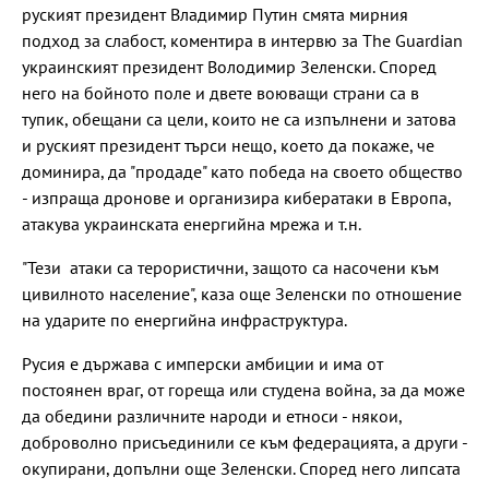
руският президент Владимир Путин смята мирния
подход за слабост, коментира в интервю за The Guardian
украинският президент Володимир Зеленски. Според
него на бойното поле и двете воюващи страни са в
тупик, обещани са цели, които не са изпълнени и затова
и руският президент търси нещо, което да покаже, че
доминира, да "продаде" като победа на своето общество
- изпраща дронове и организира кибератаки в Европа,
атакува украинската енергийна мрежа и т.н.
"Тези атаки са терористични, защото са насочени към
цивилното население", каза още Зеленски по отношение
на ударите по енергийна инфраструктура.
Русия е държава с имперски амбиции и има от
постоянен враг, от гореща или студена война, за да може
да обедини различните народи и етноси - някои,
доброволно присъединили се към федерацията, а други -
окупирани, допълни още Зеленски. Според него липсата