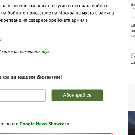
на в ключов съюзник на Путин и неговата война в
е на бойното присъствие на Москва на място в замяна
укрепване на севернокорейската армия и
Днес затварят
временно улицата,
водеща към Морска
гара-Варна
о.
l" може да намерите
тук
.
Валежи в
следобедните часове
днес
tor.bg и в
Google News Showcase
.