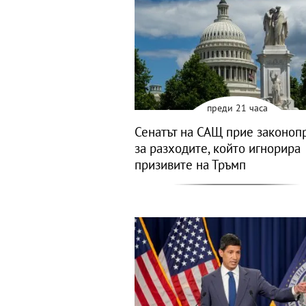
преди 21 часа
Сенатът на САЩ прие законоп
за разходите, който игнорира
призивите на Тръмп