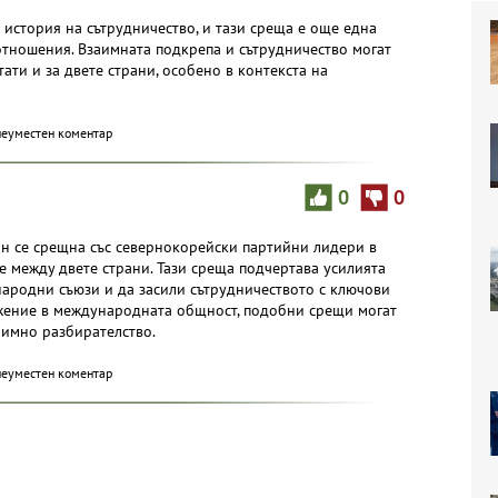
 история на сътрудничество, и тази среща е още една
отношения. Взаимната подкрепа и сътрудничество могат
ати и за двете страни, особено в контекста на
неуместен коментар
0
0
н се срещна със севернокорейски партийни лидери в
е между двете страни. Тази среща подчертава усилията
народни съюзи и да засили сътрудничеството с ключови
жение в международната общност, подобни срещи могат
аимно разбирателство.
неуместен коментар