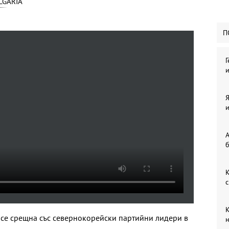
LGARIA
П
Г
и
Я
и
А
б
К
с
К
 се срещна със севернокорейски партийни лидери в
н