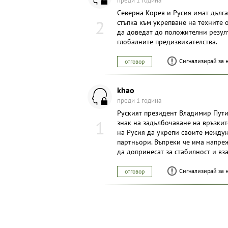
преди 1 година
Северна Корея и Русия имат дълга
2
стъпка към укрепване на техните 
да доведат до положителни резулт
глобалните предизвикателства.
Сигнализирай за 
отговор
khаo
преди 1 година
Руският президент Владимир Пути
1
знак на задълбочаване на връзкит
на Русия да укрепи своите между
партньори. Въпреки че има напре
да допринесат за стабилност и вз
Сигнализирай за 
отговор