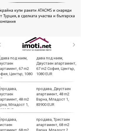
крайна купи ракети ATACMS и снаряди
т Турция, в сделката участва и българска
компания
дава под наем,
Ма
Двустаен апартамент,
им
67 m2 София, Център,
Я
1080 EUR
продава, Двустаен
Ис
апартамент, 48 m2
ст
Варна, Младост 1,
о
83900 EUR
у
продава, Тристаен
Н
апартамент, 68 m2
Be
Варна, Младост 2,
за