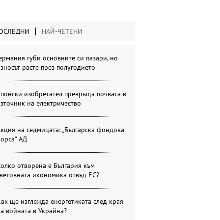
ОСЛЕДНИ
НАЙ-ЧЕТЕНИ
ермания губи основните си пазари, но
зносът расте през полугодието
понски изобретател превръща почвата в
зточник на електричество
кция на седмицата: „Българска фондова
орса“ АД
олко отворена е България към
ветовната икономика отвъд ЕС?
ак ще изглежда енергетиката след края
а войната в Украйна?