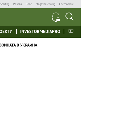
Start.bg
Posoka
Boec
Megavselena.bg
Chernomore
ОЕКТИ
INVESTORMEDIAPRO
ВОЙНАТА В УКРАЙНА