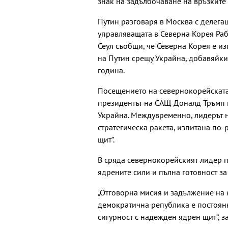
знак на задълбочаване на връзките 
Путин разговаря в Москва с делегац
управляващата в Северна Корея Рабо
Сеул съобщи, че Северна Корея е из
на Путин срещу Украйна, добавяйки
година.
Посещението на севернокорейската 
президентът на САЩ Доналд Тръмп 
Украйна. Междувременно, лидерът н
стратегическа ракета, изпитана по-
щит“.
В сряда севернокорейският лидер п
ядрените сили и пълна готовност за
„Отговорна мисия и задължение на
демократична република е постоян
сигурност с надежден ядрен щит“, з