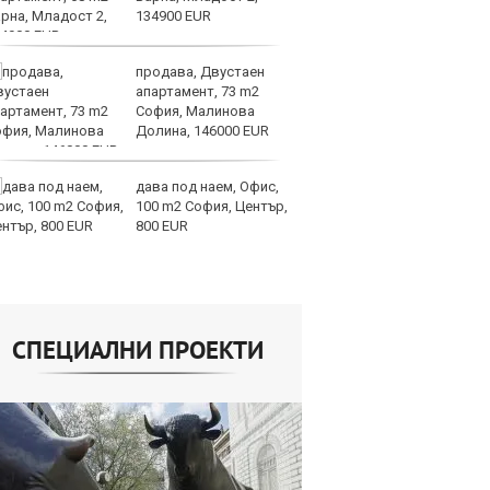
134900 EUR
па
Бъфет
продава, Двустаен
Ир
апартамент, 73 m2
от
София, Малинова
за
Долина, 146000 EUR
О
дава под наем, Офис,
Ис
100 m2 София, Център,
па
800 EUR
о
СПЕЦИАЛНИ ПРОЕКТИ