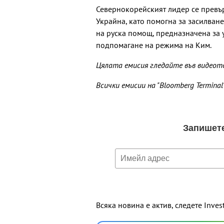
Севернокорейският лидер се превър
Украйна, като помогна за засилван
на руска помощ, предназначена за 
подпомагане на режима на Ким.
Цялата емисия гледайте във видеот
Всички емисии на "Bloomberg Termina
Всяка новина е актив, следете Inves