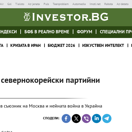
Air
Gol
Tialoto
Az-jenata
Puls
Teenproblem
Automedia
Imoti.net
Rabota
Az-deteto
ИНДЕКСИ
БФБ В РЕАЛНО ВРЕМЕ
ФОРУМ
СПЕЦИАЛНИ ПР
ТА
КРИЗАТА В ИРАН
БЮДЖЕТ 2026
ИЗКУСТВЕН ИНТЕЛЕКТ
с севернокорейски партийни
в съюзник на Москва и нейната война в Украйна
СПОДЕЛИ: