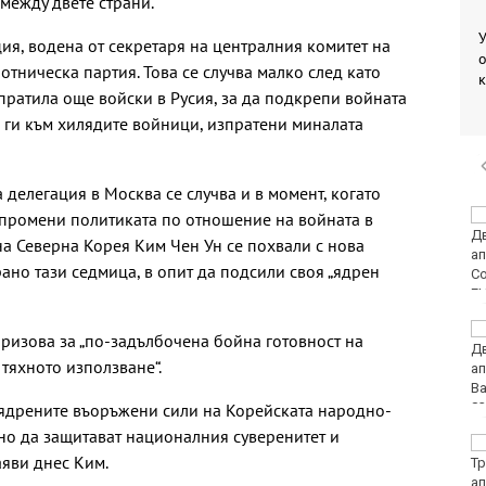
между двете страни.
У
ия, водена от секретаря на централния комитет на
о
тническа партия. Това се случва малко след като
пратила още войски в Русия, за да подкрепи войната
 ги към хилядите войници, изпратени миналата
делегация в Москва се случва и в момент, когато
Условията за туризъм
промени политиката по отношение на войната в
в планините са добри
а Северна Корея Ким Чен Ун се похвали с нова
рано тази седмица, в опит да подсили своя „ядрен
Пьотр Нестеров е на
ризова за „по-задълбочена бойна готовност на
финал в Пловдив
 тяхното използване“.
 ядрените въоръжени сили на Корейската народно-
но да защитават националния суверенитет и
Авария оставя без
аяви днес Ким.
вода стотици
варненци