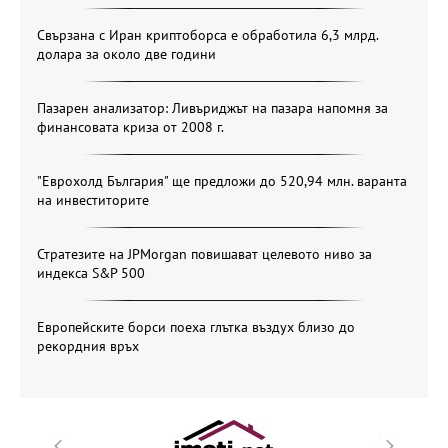
Свързана с Иран криптоборса е обработила 6,3 млрд.
долара за около две години
Пазарен анализатор: Ливъриджът на пазара напомня за
финансовата криза от 2008 г.
"Еврохолд България" ще предложи до 520,94 млн. варанта
на инвеститорите
Стратезите на JPMorgan повишават целевото ниво за
индекса S&P 500
Европейските борси поеха глътка въздух близо до
рекордния връх