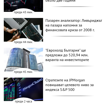
около две години
преди 43 мин.
Пазарен анализатор: Ливъриджът
на пазара напомня за
финансовата криза от 2008 г.
преди 44 мин.
"Еврохолд България" ще
предложи до 520,94 млн.
варанта на инвеститорите
преди 45 мин.
Стратезите на JPMorgan
повишават целевото ниво за
индекса S&P 500
преди 2 часа