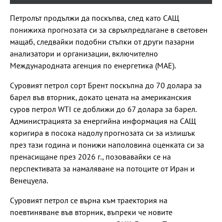
Петролът продължи да поскъпва, след като САЩ
понижиха прогнозата си за свръхпредлагане в световен
мащаб, следвайки подобни стъпки от други пазарни
анализатори и организации, включително
Международната агенция по енергетика (МАЕ).
Суровият петрол сорт Брент поскъпна до 70 долара за
барел във вторник, докато цената на американския
суров петрол WTI се доближи до 67 долара за барел.
Администрацията за енергийна информация на САЩ
коригира в посока надолу прогнозата си за излишък
през тази година и понижи наполовина оценката си за
пренасищане през 2026 г., позовавайки се на
перспективата за намаляване на потоците от Иран и
Венецуела.
Суровият петрол се върна към траектория на
поевтиняване във вторник, въпреки че новите