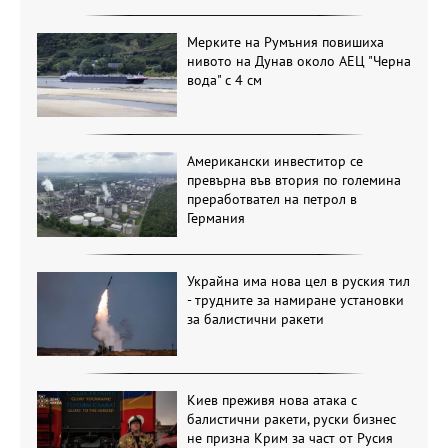
Мерките на Румъния повишиха
нивото на Дунав около АЕЦ "Черна
вода" с 4 см
Американски инвеститор се
превърна във втория по големина
преработвател на петрол в
Германия
Украйна има нова цел в руския тил
- трудните за намиране установки
за балистични ракети
Киев преживя нова атака с
балистични ракети, руски бизнес
не призна Крим за част от Русия