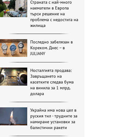
Страната с най-много
наематели в Европа
търси решение на
проблема с недостига на
жилища
Последно забелязан в
Кореком. Днес – в
JULIANY
Носталгията продава:
Завръщането на
касетките следва бума
на винила за 1 млрд.
долара
Украйна има нова цел в
руския тил - трудните за
намиране установки за
балистични ракети