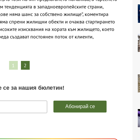
ъм тенденцията в западноевропейските страни,
дове няма шанс за собствено жилище“, коментира
няма спрени жилищни обекти и очаква стартирането
високите изисквания на хората към жилището, което
реда създават постоянен поток от клиенти,
1
2