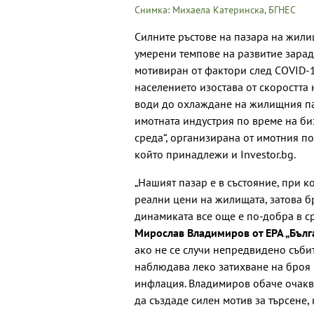
Снимка: Михаела Катеринска, БГНЕС
Силните ръстове на пазара на жили
умерени темпове на развитие зарад
мотивиран от фактори след COVID-1
населението изостава от скоростта
води до охлаждане на жилищния паз
имотната индустрия по време на би
среда“, организирана от имотния пор
който принадлежи и Investor.bg.
„Нашият пазар е в състояние, при 
реални цени на жилищата, затова б
динамиката все още е по-добра в с
Мирослав Владимиров от ЕРА „Бълг
ако не се случи непредвидено съби
наблюдава леко затихване на броя н
инфлация. Владимиров обаче очаква
да създаде силен мотив за търсене,