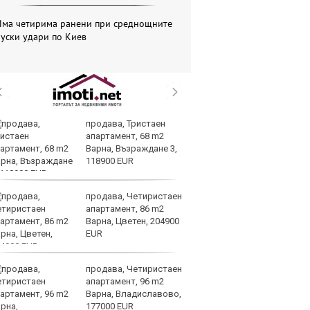
Има четирима ранени при среднощните
уски удари по Киев
продава, Тристаен
Ю
апартамент, 68 m2
не
Варна, Възраждане 3,
съ
118900 EUR
продава, Четиристаен
AI
апартамент, 86 m2
за
Варна, Цветен, 204900
с
EUR
к
продава, Четиристаен
ОА
апартамент, 96 m2
св
Варна, Владиславово,
сл
177000 EUR
О