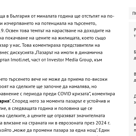
П
ща в България от миналата година ще отстъпят на по-
и изчерпването на потенциала на търсенето,
Р
9. Освен това темпът на нарастване на доходите на
т
 на покачване на цените на жилищата, което също
ар у нас. Това коментираха представители на
знес дискусията „Пазарът на имоти в динамична
Б
тал Imoti.net, част от Investor Media Group, към
В
което търсенето вече не може да приема по-високи
роят на сделките ще започне да намалява, но
равнение с периода преди COVID кризата“, коментира
ария
“. Според него за момента пазарът е устойчив и
з
тие, в следващата година и половина ще се
а сделките, а цените ще отразяват значителната
А
 влизане на страната ни в еврозоната през 2024 г.
в
 който „може да промени пазара за една нощ“. Един
п