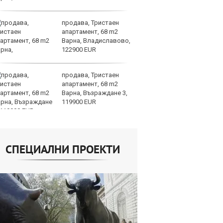
продава, Тристаен
За
апартамент, 68 m2
на
Варна, Владиславово,
ус
122900 EUR
продава, Тристаен
И
апартамент, 68 m2
гр
Варна, Възраждане 3,
Ит
119900 EUR
ми
СПЕЦИАЛНИ ПРОЕКТИ