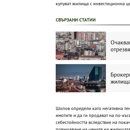
купуват жилища с инвестиционна це
СВЪРЗАНИ СТАТИИ
Очакван
отрезвя
Брокер
жилищат
Шопов определи като негативна те
имотите и да ги продават на по-късе
себестойността вследствие на пока
повишаване на цените на жилищата.