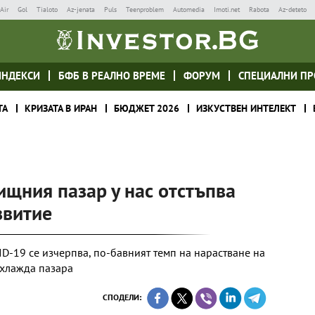
Air
Gol
Tialoto
Az-jenata
Puls
Teenproblem
Automedia
Imoti.net
Rabota
Az-deteto
ИНДЕКСИ
БФБ В РЕАЛНО ВРЕМЕ
ФОРУМ
СПЕЦИАЛНИ ПР
ТА
КРИЗАТА В ИРАН
БЮДЖЕТ 2026
ИЗКУСТВЕН ИНТЕЛЕКТ
ищния пазар у нас отстъпва
звитие
ID-19 се изчерпва, по-бавният темп на нарастване на
охлажда пазара
СПОДЕЛИ: