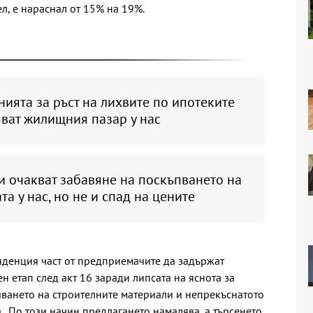
л, е нараснал от 15% на 19%.
ията за ръст на лихвите по ипотеките
ват жилищния пазар у нас
и очакват забавяне на поскъпването на
а у нас, но не и спад на цените
нденция част от предприемачите да задържат
н етап след акт 16 заради липсата на яснота за
чването на строителните материали и непрекъснатото
 „По този начин предлагането намалява, а търсенето