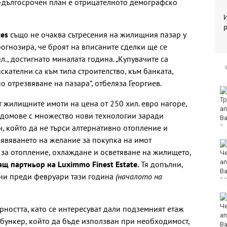
о-дългосрочен план е отрицателното демографско
р
tes
също не очаква сътресения на жилищния пазар у
прогнозира, че броят на вписаните сделки ще се
., достигнато миналата година. „Купувачите са
кателни са към типа строителство, към банката,
о отрезвяване на пазара“, отбеляза Георгиев.
Лудогорец влиза в
популярна игра
т жилищните имоти на цена от 250 хил. евро нагоре,
т домове с множество нови технологии заради
ач, който да не търси алтернативно отопление и
аявяването на желание за покупка на имот
Румен Радев: Дрон е
е за отопление, охлаждане и осветяване на жилището,
нахлул в българското
въздушно
ащ партньор на Luximmo Finest Estate.
Тя допълни,
пространство
ани преди февруари тази година
(началото на
Утре ограничават
движението на
рността, като се интересуват дали подземният етаж
камиони над 20 тона
 бункер, който да бъде използван при необходимост,