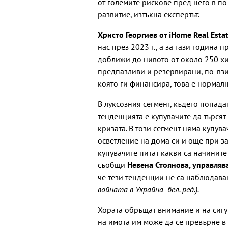
от големите рискове пред него в п
развитие, изтъкна експертът.
Христо Георгиев от iHome Real Esta
нас през 2023 г., а за тази година 
доближи до нивото от около 250 хил
предпазливи и резервирани, по-взис
която ги финансира, това е нормалн
В луксозния сегмент, където попада
тенденцията е купувачите да търся
кризата. В този сегмент няма купув
осветление на дома си и още при з
купувачите питат какви са начинит
съобщи
Невена Стоянова, управляв
че тези тенденции не са наблюдав
войната в Украйна- бел. ред.).
Хората обръщат внимание и на сигу
на имота им може да се превърне в