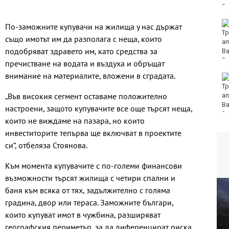
DARA и Орлин Павлов
По-заможните купувачи на жилища у нас държат
ще пеят за варненци
също имотът им да разполага с неща, които
на празника на града
подобряват здравето им, като средства за
пречистване на водата и въздуха и обръщат
внимание на материалите, вложени в сградата.
Аварии оставят без
вода стотици
„Във високия сегмент оставаме положително
варненци
настроени, защото купувачите все още търсят неща,
които не виждаме на пазара, но които
инвеститорите тепърва ще включват в проектите
си“, отбеляза Стоянова.
Към момента купувачите с по-големи финансови
възможности търсят жилища с четири спални и
баня към всяка от тях, задължително с голяма
градина, двор или тераса. Заможните българи,
които купуват имот в чужбина, разширяват
географския периметър, за да диференцират риска