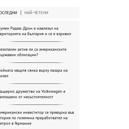
ОСЛЕДНИ
НАЙ-ЧЕТЕНИ
умен Радев: Дрон е навлязъл на
ериторията на България и се е взривил
езопасен актив ли са американските
държавни облигации?
ойната хвърля сянка върху пазара на
дизел
Дъщерно дружество на Volkswagen е
аплашено от несъстоятелност
мерикански инвеститор се превърна във
тория по големина преработвател на
етрол в Германия