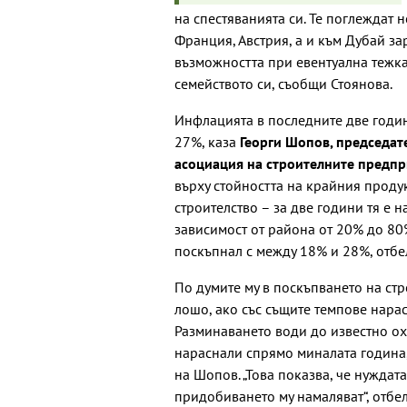
на спестяванията си. Те поглеждат 
Франция, Австрия, а и към Дубай з
възможността при евентуална тежка 
семейството си, съобщи Стоянова.
Инфлацията в последните две годин
27%, каза
Георги Шопов, председат
асоциация на строителните предп
върху стойността на крайния проду
строителство – за две години тя е н
зависимост от района от 20% до 80%
поскъпнал с между 18% и 28%, отбе
По думите му в поскъпването на ст
лошо, ако със същите темпове нарас
Разминаването води до известно о
нараснали спрямо миналата година,
на Шопов. „Това показва, че нуждат
придобиването му намаляват“, отбел