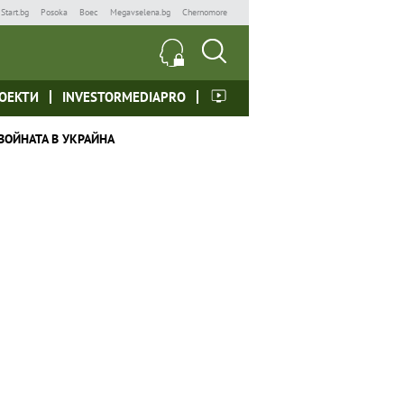
Start.bg
Posoka
Boec
Megavselena.bg
Chernomore
ОЕКТИ
INVESTORMEDIAPRO
ВОЙНАТА В УКРАЙНА