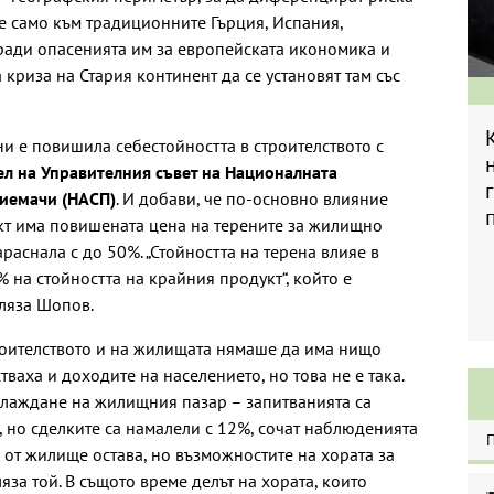
не само към традиционните Гърция, Испания,
аради опасенията им за европейската икономика и
криза на Стария континент да се установят там със
и е повишила себестойността в строителството с
ел на Управителния съвет на Националната
риемачи (НАСП)
. И добави, че по-основно влияние
кт има повишената цена на терените за жилищно
араснала с до 50%. „Стойността на терена влияе в
 на стойността на крайния продукт“, който е
ляза Шопов.
роителството и на жилищата нямаше да има нищо
тваха и доходите на населението, но това не е така.
хлаждане на жилищния пазар – запитванията са
 но сделките са намалели с 12%, сочат наблюденията
а от жилище остава, но възможностите на хората за
яза той. В същото време делът на хората, които