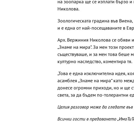
на зоопарка ще се изплати бързо 
Николова.
Зоологическата градина във Виена,
и е една от най-посещаваните в Евр
Арх. Вержиния Николова се обяви 
„Знаме на мира“. За мен този проект
съществуваше, и за мен това беше м
културно наследство, коментира тя.
„Това е една изключителна идея, ко
асамблея „Знаме на мира“ като меж
донесе огромни приходи, но и ще с
света, за да бъдем по-толерантни ед
Целия разговор може да гледате във
Всички гости в предаването „ИмоТиТ