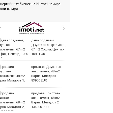
Енергийният бизнес на Huawei намира
нови пазари
дава под наем,
Ис
Двустаен апартамент,
па
67 m2 София, Център,
о
1080 EUR
продава, Двустаен
В
апартамент, 48 m2
ик
Варна, Младост 1,
но
83900 EUR
продава, Тристаен
Тр
апартамент, 68 m2
зл
Варна, Младост 2,
в
134900 EUR
е