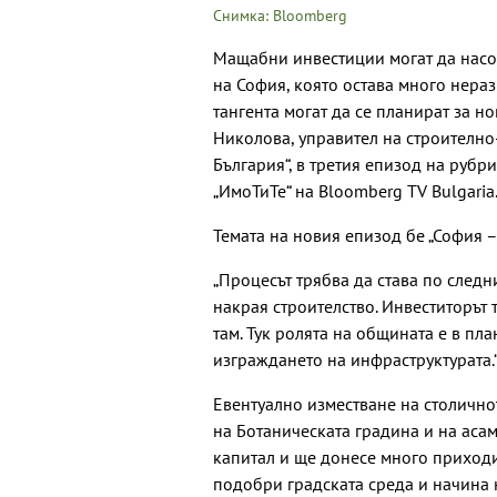
Снимка: Bloomberg
Мащабни инвестиции могат да насо
на София, която остава много нера
тангента могат да се планират за н
Николова, управител на строителн
България“, в третия епизод на рубри
„ИмоТиТе“ на Bloomberg TV Bulgaria
Темата на новия епизод бе „София –
„Процесът трябва да става по след
накрая строителство. Инвеститорът 
там. Тук ролята на общината е в пл
изграждането на инфраструктурата.
Евентуално изместване на столично
на Ботаническата градина и на аса
капитал и ще донесe много приходи
подобри градската среда и начина 