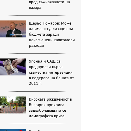
пред съживяването на
пазара
Щерьо Ножаров: Може
да има актуализация на
бюджета заради
неизпълнени капиталови
разходи
Япония и САЩ са
предприели първа
съвместна интервенция
в подкрепа на йената от
2011 г.
Високата раждаемост в
България прикрива
задълбочаващата се
демографска криза