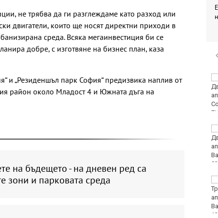
ции, не трябва да ги разглеждаме като разход или
ски двигатели, които ще носят директни приходи в
банизирана среда. Всяка мегаинвестиция би се
планира добре, с изготвяне на бизнес план, каза
Черно море
я“ и „Резиденшъл парк София“ предизвика наплив от
представи
лия район около Младост 4 и Южната дъга на
дублиращия си отбор
за есента
МВнР привика
посланичката на
Украйна у нас
те на бъдещето - на дневен ред са
е зони и парковата среда
18-годишен уби чичо
си с кол