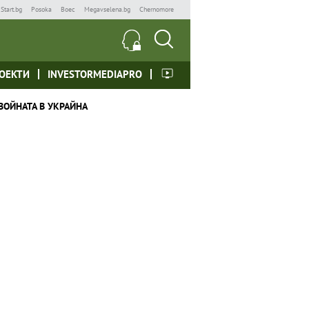
Start.bg
Posoka
Boec
Megavselena.bg
Chernomore
ОЕКТИ
INVESTORMEDIAPRO
ВОЙНАТА В УКРАЙНА