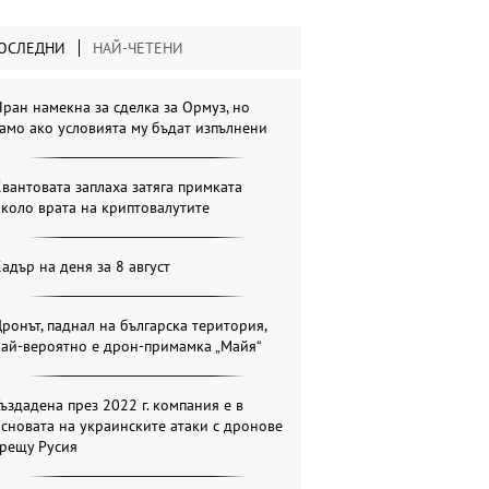
ОСЛЕДНИ
НАЙ-ЧЕТЕНИ
ран намекна за сделка за Ормуз, но
амо ако условията му бъдат изпълнени
вантовата заплаха затяга примката
коло врата на криптовалутите
адър на деня за 8 август
ронът, паднал на българска територия,
най-вероятно е дрон-примамка „Майя“
ъздадена през 2022 г. компания е в
сновата на украинските атаки с дронове
срещу Русия