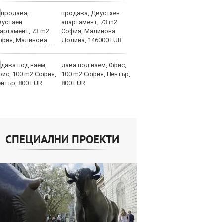
продава, Двустаен
И
апартамент, 73 m2
ин
София, Малинова
с 
Долина, 146000 EUR
те
дава под наем, Офис,
Ту
100 m2 София, Център,
дв
800 EUR
къ
в
СПЕЦИАЛНИ ПРОЕКТИ