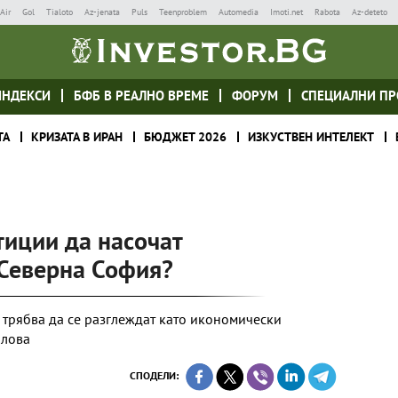
Air
Gol
Tialoto
Az-jenata
Puls
Teenproblem
Automedia
Imoti.net
Rabota
Az-deteto
ИНДЕКСИ
БФБ В РЕАЛНО ВРЕМЕ
ФОРУМ
СПЕЦИАЛНИ ПР
ТА
КРИЗАТА В ИРАН
БЮДЖЕТ 2026
ИЗКУСТВЕН ИНТЕЛЕКТ
тиции да насочат
 Северна София?
трябва да се разглеждат като икономически
олова
СПОДЕЛИ: