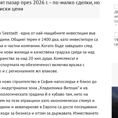
т пазар през 2026 г. – по-малко сделки, но
Турция ограничава
ниски цени
достъпа на част от
търговските кораби
до Черно море
n Seestadt - една от най-мащабните инвестиции във
От 9 август цените на
одини. Общият терен е 2400 дка, като инвеститори са
финансовите услуги
остават само в евро
а и частни компании. Когато бъде завършен след
ри нови жилища и качествена градска среда за над
ранства за над 20 хил. души. Комплексът е
нспортната му обезпеченост включва връзка с
n и с регионалните жп влакове.
 ново строителство в София напоследък е близо до
а индустриална зона „Хладилника-Витоша“ и кв.
зоологическата градина ѝ е хубаво там, нито на
нем на този атракцион като икономически стимул и
радини и аквапаркове в Европа са доста посещавани
иходи за бизнеса и оттам за държавата. Изместването