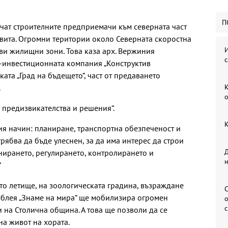
П
чат строителните предприемачи към северната част
звита. Огромни територии около Северната скоростна
И
ови жилищни зони. Това каза арх. Вержиния
с
о-инвестиционната компания „Конструктив
ката „Град на бъдещето“, част от предаването
.
К
о
 предизвикателства и решения“.
К
ния начин: планиране, транспортна обезпеченост и
трябва да бъде улеснен, за да има интерес да строи
Д
анирането, регулирането, контролирането и
“
то летище, на зоологическата градина, възраждане
С
мблея „Знаме на мира“ ще мобилизира огромен
о
 на Столична община. А това ще позволи да се
на живот на хората.