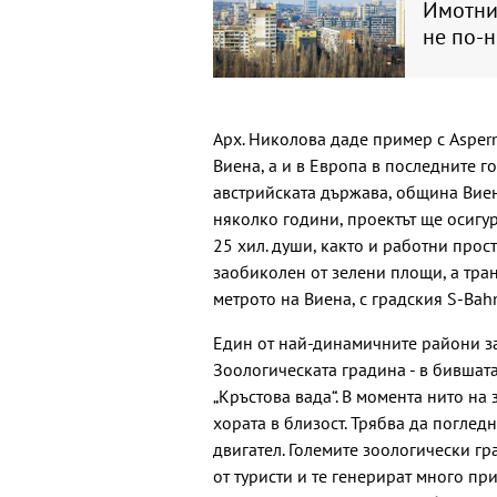
Имотния
не по-
Арх. Николова даде пример с Asper
Виена, а и в Европа в последните г
австрийската държава, община Виен
няколко години, проектът ще осигу
25 хил. души, както и работни прост
заобиколен от зелени площи, а тра
метрото на Виена, с градския S-Bah
Един от най-динамичните райони за
Зоологическата градина - в бившат
„Кръстова вада“. В момента нито на 
хората в близост. Трябва да поглед
двигател. Големите зоологически г
от туристи и те генерират много пр