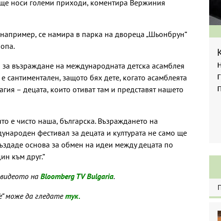
и ще носи големи приходи, коментира Вержиния
 например, се намира в парка на двореца „Шьонбрун“
опа.
и за възраждане на международната детска асамблея
 е сантиментален, защото бях дете, когато асамблеята
агия – децата, които отиват там и представят нашето
ято е чисто наша, българска. Възраждането на
дународен фестивал за децата и културата не само ще
ъздаде основа за обмен на идеи между децата по
ин към друг.“
 видеото на
Bloomberg TV Bulgaria
.
е“ може да гледате
тук.