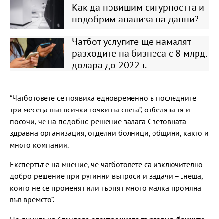
Как да повишим сигурността и
подобрим анализа на данни?
Чатбот услугите ще намалят
разходите на бизнеса с 8 млрд.
долара до 2022 г.
“Чатботовете се появиха едновременно в последните
три месеца във всички точки на света”, отбеляза тя и
посочи, че на подобно решение залага Световната
здравна организация, отделни болници, общини, както и
много компании.
Експертът е на мнение, че чатботовете са изключително
добро решение при рутинни въпроси и задачи – „неща,
които не се променят или търпят много малка промяна
във времето”.
По думите на Стоилова
електронната търговия, банките