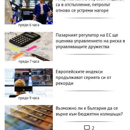
са в отстъпление, петролът
отново се устреми нагоре
преди 6 часа
Пазарният регулатор на ЕС ще
оценява управлението на риска в
управляващите дружества
преди 7 часа
Европейските индекси
продължават серията си от
рекорди
преди 9 часа
Възможно ли е България да се
върне към бюджетни излишъци?
2