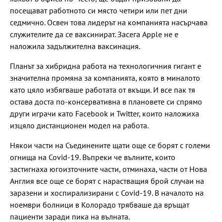
посещават работното си място четири или пет дни
седмично. Освен това лидерът на компанията насърчава
служителите да се ваксинират. Засега Apple не е
наложила задължителна ваксинация.
Планът за хибридна работа на технологичния гигант е
значителна промяна за компанията, която в миналото
като цяло избягваше работата от вкъщи. И все пак тя
остава доста по-консервативна в плановете си спрямо
други играчи като Facebook и Twitter, които наложиха
изцяло дистанционен модел на работа.
Някои части на Съединените щати още се борят с големи
огнища на Covid-19. Въпреки че вълните, които
застигнаха югоизточните части, отминаха, части от Нова
Англия все още се борят с нарастващия брой случаи на
заразени и хоспирализирани с Covid-19. В началото на
ноември болници в Колорадо трябваше да връщат
пациенти заради пика на вълната.