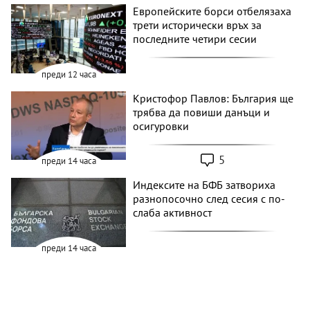
Европейските борси отбелязаха
трети исторически връх за
последните четири сесии
преди 12 часа
Кристофор Павлов: България ще
трябва да повиши данъци и
осигуровки
5
преди 14 часа
Индексите на БФБ затвориха
разнопосочно след сесия с по-
слаба активност
преди 14 часа