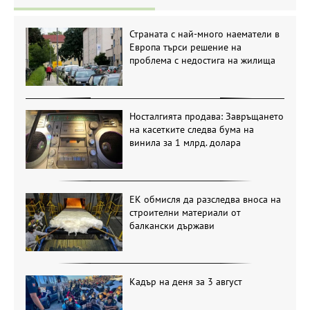
Страната с най-много наематели в
Европа търси решение на
проблема с недостига на жилища
Носталгията продава: Завръщането
на касетките следва бума на
винила за 1 млрд. долара
ЕК обмисля да разследва вноса на
строителни материали от
балкански държави
Кадър на деня за 3 август