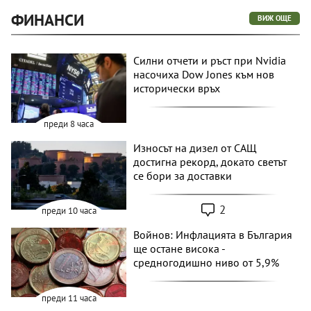
ФИНАНСИ
ВИЖ ОЩЕ
Силни отчети и ръст при Nvidia
насочиха Dow Jones към нов
исторически връх
преди 8 часа
Износът на дизел от САЩ
достигна рекорд, докато светът
се бори за доставки
2
преди 10 часа
Войнов: Инфлацията в България
ще остане висока -
средногодишно ниво от 5,9%
преди 11 часа