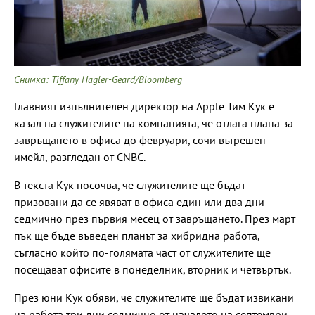
Снимка: Tiffany Hagler-Geard/Bloomberg
Главният изпълнителен директор на Apple Тим Кук е
казал на служителите на компанията, че отлага плана за
завръщането в офиса до февруари, сочи вътрешен
имейл, разгледан от CNBC.
В текста Кук посочва, че служителите ще бъдат
призовани да се явяват в офиса един или два дни
седмично през първия месец от завръщането. През март
пък ще бъде въведен планът за хибридна работа,
съгласно който по-голямата част от служителите ще
посещават офисите в понеделник, вторник и четвъртък.
През юни Кук обяви, че служителите ще бъдат извикани
на работа три дни седмично от началото на септември.