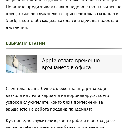
Новините предизвикаха силно недоволство на вътрешно
ниво, а хиляди служители се присъединиха към канал в
Slack, в който обсъждаха как да си издействат работа от
дистанция.
СВЪРЗАНИ СТАТИИ
Apple отлага временно
връщането в офиса
След това планът беше отложен за януари заради
възхода на делта варианта на коронавируса, което
успокои служителите, които бяха притеснени за
връщането на работа предвид пандемията.
Кук пише, че служителите, чиято работа изисква да се
явяват в офиса по-често, ще бъдат призовани да