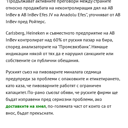
"Продължават активните преговори между страните
относно продажбата на неконтролиращия дял на AB
InBev в AB InBev Efes JV на Anadolu Efes", уточняват от AB
InBev пред Ройтерс.
Carlsberg, Heineken и съвместното предприятие на AB
InBev контролират над 60% от руския пазар на бира,
според анализаторите на "Промсвязбанк". Нямаше
индикации някой от тях да е нарушил санкциите или
собствените си публични обещания.
Руският съюз на пивоварите миналата седмица
предупреди за проблеми с опаковките и етикетирането,
като каза, че пивоварните работят с ограничен
капацитет. По-рано съюзът обяви, че руските фирми ще
бъдат изправени пред сериозни проблеми, ако
доставките на хмел
, по-голямата част от които са от
внос, бъдат прекъснати.