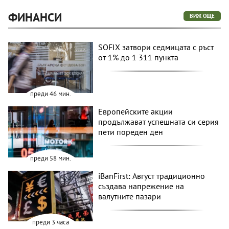
ФИНАНСИ
ВИЖ ОЩЕ
SOFIX затвори седмицата с ръст
от 1% до 1 311 пункта
преди 46 мин.
Европейските акции
продължават успешната си серия
пети пореден ден
преди 58 мин.
iBanFirst: Август традиционно
създава напрежение на
валутните пазари
преди 3 часа