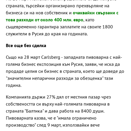
страната, търсейки организирано прехвърляне на
бизнеса си на нов собственик и
очаквайки свързани с
това разходи от около 400 млн. евро
, като
същевременно гарантира заплатите на своите 1800
служители в Русия до края на годината.
Все още без сделка
Също на 28 март Carlsberg - западната пивоварна с най-
голяма бизнес експозиция към Русия, заяви, че иска да
продаде целия си бизнес в страната, което ще доведе до
"значителни непарични разходи за обезценка" тази
година.
Компанията държи 27% дял от местния пазар чрез
собствеността си върху най-голямата пивоварна в
страната "Балтика" и дава работа на 8400 души.
Пивоварната казва, че е "имала ограничено
производство" след 9 март, използвайки вече