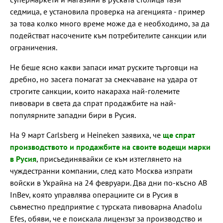
седмица, е установила проверка на агенцията - пример
за това колко много време може да е необходимо, за да
подействат насочените към потребителите санкции или
ограничения.
Не беше ясно какви запаси имат руските търговци на
дребно, но засега помагат за смекчаване на удара от
строгите санкции, които накараха най-големите
пивовари в света да спрат продажбите на най-
популярните западни бири в Русия.
На 9 март Carlsberg и Heineken заявиха, че
ще спрат
производството и продажбите на своите водещи марки
в Русия
, присъединявайки се към изтеглянето на
чуждестранни компании, след като Москва изпрати
войски в Украйна на 24 февруари. Два дни по-късно AB
InBev, която управлява операциите си в Русия в
съвместно предприятие с турската пивоварна Anadolu
Efes, обяви, че е поискала лицензът за производство и