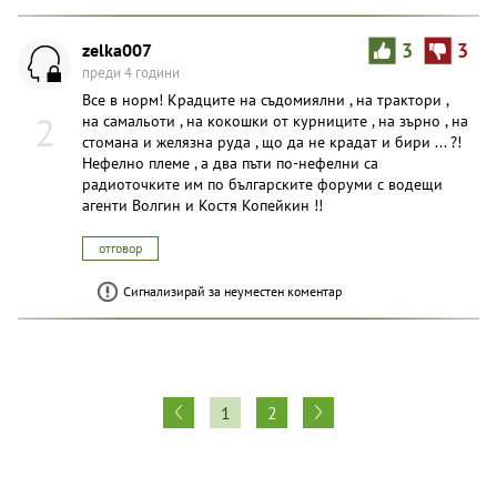
zelka007
3
3
преди 4 години
Все в норм! Крадците на съдомиялни , на трактори ,
2
на самальоти , на кокошки от курниците , на зърно , на
стомана и желязна руда , що да не крадат и бири ... ?!
Нефелно племе , а два пъти по-нефелни са
радиоточките им по българските форуми с водещи
агенти Волгин и Костя Копейкин !!
отговор
Сигнализирай за неуместен коментар
1
2