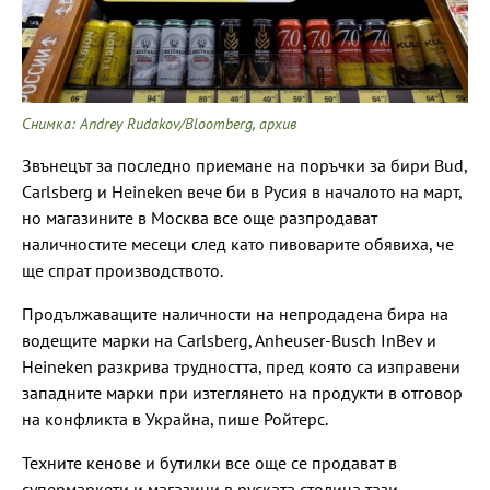
Снимка: Andrey Rudakov/Bloomberg, архив
Звънецът за последно приемане на поръчки за бири Bud,
Carlsberg и Heineken вече би в Русия в началото на март,
но магазините в Москва все още разпродават
наличностите месеци след като пивоварите обявиха, че
ще спрат производството.
Продължаващите наличности на непродадена бира на
водещите марки на Carlsberg, Anheuser-Busch InBev и
Heineken разкрива трудността, пред която са изправени
западните марки при изтеглянето на продукти в отговор
на конфликта в Украйна, пише Ройтерс.
Техните кенове и бутилки все още се продават в
супермаркети и магазини в руската столица тази