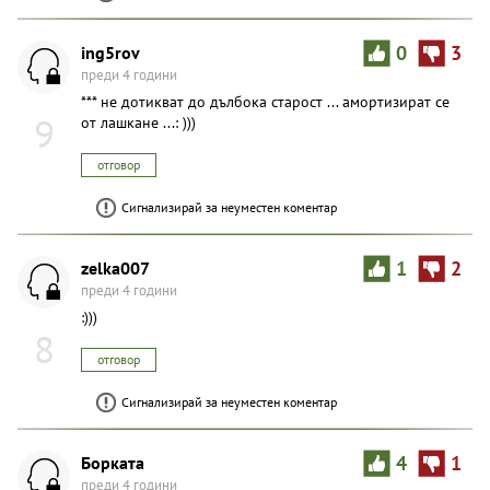
ing5rov
0
3
преди 4 години
*** не дотикват до дълбока старост ... амортизират се
9
от лашкане ...: )))
отговор
Сигнализирай за неуместен коментар
zelka007
1
2
преди 4 години
:)))
8
отговор
Сигнализирай за неуместен коментар
Борката
4
1
преди 4 години