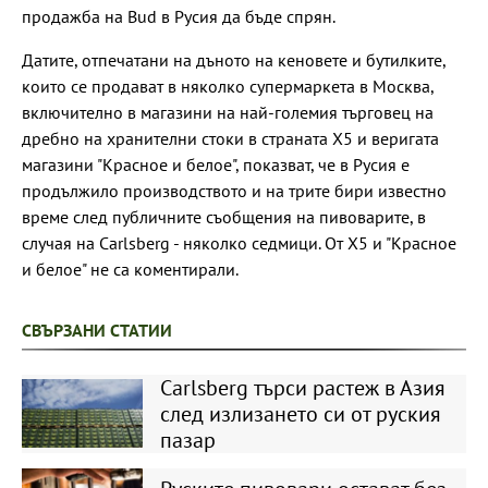
продажба на Bud в Русия да бъде спрян.
Датите, отпечатани на дъното на кеновете и бутилките,
които се продават в няколко супермаркета в Москва,
включително в магазини на най-големия търговец на
дребно на хранителни стоки в страната X5 и веригата
магазини "Красное и белое", показват, че в Русия е
продължило производството и на трите бири известно
време след публичните съобщения на пивоварите, в
случая на Carlsberg - няколко седмици. От X5 и "Красное
и белое" не са коментирали.
СВЪРЗАНИ СТАТИИ
Carlsberg търси растеж в Азия
след излизането си от руския
пазар