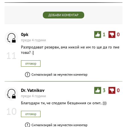
ДОБАВИ КОМЕНТАР
0pk
1
0
преди 4 години
Разпродават резерви, ама никой не им го ще да го пие
11
това? :]
отговор
Сигнализирай за неуместен коментар
Dr. Vatnikov
3
0
преди 4 години
Благодари ти, че сподели безценния си опит..:)))
10
отговор
Сигнализирай за неуместен коментар