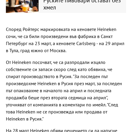
Руските пивовари остават без
хмел
Според Ройтерс маркировката на кеновете Heineken
сочи, че са били произведени във фабрика в Санкт
Петербург на 23 март, а кеновете Carlsberg - на 29 април
в Тула, град южно от Москва.
От Heineken посочват, че са разпродали изцяло
собствените си запаси скоро след като обявиха, че
спират производството в Русия. "За последен път
произведохме Heineken в Русия през март, за последен
път опаковахме в началото на април и последната
продажба беше през втората седмица на април",
уточняват от компанията в коментари по имейл. "След
това Heineken не се произвежда или продава от
Heineken в Русия."
На 28 март Heineken обяви решението си да напусне