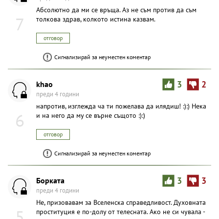
Абсолютно да ми се връща. Аз не съм против да съм
7
толкова здрав, колкото истина казвам.
отговор
Сигнализирай за неуместен коментар
khao
3
2
преди 4 години
напротив, изглежда ча ти пожелава да илядиш! :):) Нека
6
и на него да му се върне същото :):)
отговор
Сигнализирай за неуместен коментар
Борката
3
3
преди 4 години
Не, призовавам за Вселенска справедливост. Духовната
5
проституция е по-долу от телесната. Ако не си чувала -