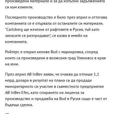
произведени материали и за да изпълни задълженията
си към клиенти.
Последното производство е било през април и оттогава
компанията се е отървала от останалите си материали.
"Carlsberg ще изчезне от рафтовете в Русия, тъй като
запасите се разпродават", се казва в имейл на
компанията.
Ройтерс е открил кенове Bud с маркировка, според
които са произведени в волжския град Уляновск в края
на юни.
През април AB InBev заяви, че очаква да отпише 1,1
млрд. долара в резултат на плана си да продаде
миноритарното си участие в съвместното предприятие
AB InBev Efes, като спирането на лиценза за
производство и продажба на Bud в Русия също е част от
бъдеща сделка.