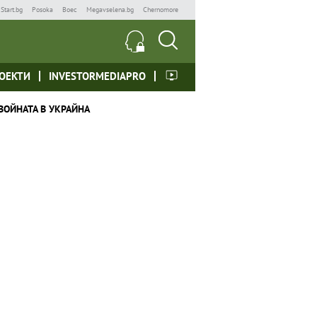
Start.bg
Posoka
Boec
Megavselena.bg
Chernomore
ОЕКТИ
INVESTORMEDIAPRO
ВОЙНАТА В УКРАЙНА