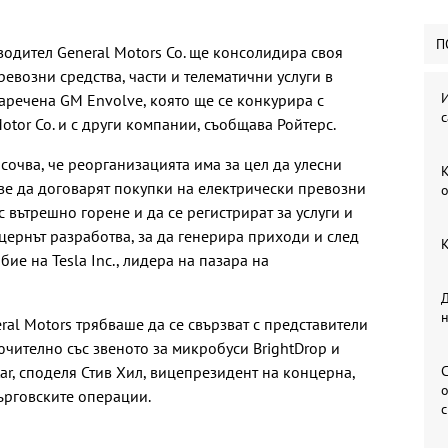
П
одител General Motors Co. ще консолидира своя
евозни средства, части и телематични услуги в
И
аречена GM Envolve, която ще се конкурира с
с
otor Co. и с други компании, съобщава Ройтерс.
сочва, че реорганизацията има за цел да улесни
К
ве да договарят покупки на електрически превозни
о
с вътрешно горене и да се регистрират за услуги и
ернът разработва, за да генерира приходи и след
К
е на Tesla Inc., лидера на пазара на
Д
ral Motors трябваше да се свързват с представители
ючително със звеното за микробуси BrightDrop и
r, споделя Стив Хил, вицепрезидент на концерна,
С
о
търговските операции.