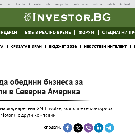
Air
Gol
Tialoto
Az-jenata
Puls
Teenproblem
Automedia
Imoti.net
Rabota
Az-deteto
ИНДЕКСИ
БФБ В РЕАЛНО ВРЕМЕ
ФОРУМ
СПЕЦИАЛНИ ПР
ТА
КРИЗАТА В ИРАН
БЮДЖЕТ 2026
ИЗКУСТВЕН ИНТЕЛЕКТ
 да обедини бизнеса за
ли в Северна Америка
 марка, наречена GM Envolve, която ще се конкурира
 Motor и с други компании
СПОДЕЛИ: