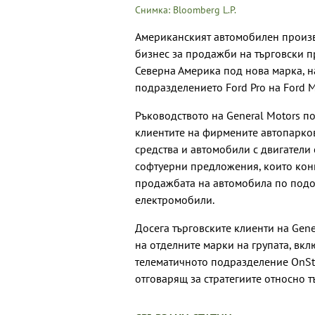
Снимка: Bloomberg L.P.
Американският автомобилен произв
бизнес за продажби на търговски пр
Северна Америка под нова марка, н
подразделението Ford Pro на Ford M
Ръководството на General Motors по
клиентите на фирмените автопарко
средства и автомобили с двигатели 
софтуерни предложения, които конц
продажбата на автомобила по подоби
електромобили.
Досега търговските клиенти на Gene
на отделните марки на групата, вкл
телематичното подразделение OnSta
отговарящ за стратегиите относно 