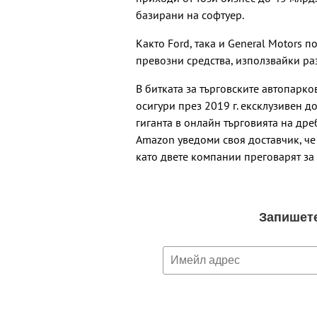
базирани на софтуер.
Както Ford, така и General Motors 
превозни средства, използвайки р
В битката за търговските автопарков
осигури през 2019 г. ексклузивен д
гиганта в онлайн търговията на др
Amazon уведоми своя доставчик, че 
като двете компании преговарят за 