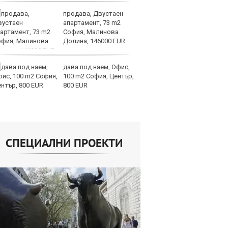
продава, Двустаен
Ту
апартамент, 73 m2
дв
София, Малинова
къ
Долина, 146000 EUR
в
дава под наем, Офис,
За
100 m2 София, Център,
мо
800 EUR
ск
СПЕЦИАЛНИ ПРОЕКТИ