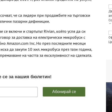
МО: Дронът край
Кардам най-вероятно
посочват, че са лидери при продажбите на търговски
е "Майя" и е широко
използван от Украйна
азлични пазарни дефиниции.
е се включи и стартъпът Rivian, който успя да си
Хороскоп за 9 август
оговор за доставка на електрически микробуси с
2026
ебно Amazon.com Inc. Но през последните месеци
иска да закупи 10 хил. микробуса през тази година,
премахване на частта за ексклузивност на сделката.