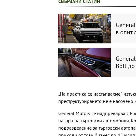
СВЪРЗАНИ СТАТИИ
General
в опит 
General
Bolt до
„На практика се настъпвахме“, изтъ
преструктурирането не е насочено 
General Motors се надпреварва с Fo
пазара на търговски автомобили. Ко
подразделение за търговски автопа
приходи от този бизнес до 45 млрд.