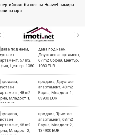
Енергийният бизнес на Huawei намира
нови пазари
дава под наем,
В
Двустаен апартамент,
ик
67 m2 София, Център,
но
1080 EUR
продава, Двустаен
Тр
апартамент, 48 m2
зл
Варна, Младост 1,
в
83900 EUR
е
продава, Тристаен
И
апартамент, 68 m2
ин
Варна, Младост 2,
с 
134900 EUR
те