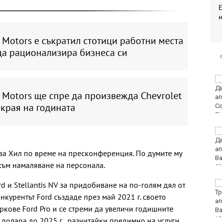
 Motors е съкратил стотици работни места
да рационализира бизнеса си
Турция ограничава
достъпа на част от
 Motors ще спре да произвежда Chevrolet
търговските кораби
 края на годината
до Черно море
От 9 август цените на
финансовите услуги
остават само в евро
ква Хил по време на пресконференция. По думите му
към намаляване на персонала.
Румъния: Радарите ни
rd и Stellantis NV за придобиване на по-голям дял от
не са засекли дрона
нкурентът Ford създаде през май 2021 г. своето
преди експлозията в
ркове Ford Pro и се стреми да увеличи годишните
България
 долара до 2025 г., разчитайки предимно на услуги,