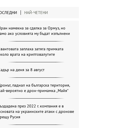
ОСЛЕДНИ
НАЙ-ЧЕТЕНИ
ран намекна за сделка за Ормуз, но
амо ако условията му бъдат изпълнени
вантовата заплаха затяга примката
коло врата на криптовалутите
адър на деня за 8 август
ронът, паднал на българска територия,
най-вероятно е дрон-примамка „Майя“
ъздадена през 2022 г. компания е в
сновата на украинските атаки с дронове
срещу Русия