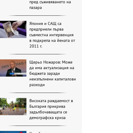
пред съживяването на
пазара
Япония и САЩ са
предприели първа
съвместна интервенция
в подкрепа на йената от
2011 г.
Щерьо Ножаров: Може
да има актуализация на
бюджета заради
неизпълнени капиталови
разходи
Високата раждаемост в
България прикрива
задълбочаващата се
демографска криза