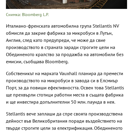
Снимка: Bloomberg L.P.
Италиано-френската автомобилна група Stellantis NV
обмисля да закрие фабрика за микробуси в Лутън,
Англия, след като предупреди, че може да свие
производството в страната заради строгите цели на
Обединеното кралство за продажба на автомобили без
емисии, съобщава Bloomberg.
Собственикът на марката Vauxhall планира да премести
производството на микробуси в завода си в Елсмиър
Порт, за да повиши ефективността. Освен това Stellantis
ще прехвърли стотици работни места в същата фабрика
и ще инвестира допълнителни 50 млн. паунда в нея.
Stellantis вече заплаши да спре своята производствена
дейност във Великобритания поради въздействието на
твърде строгите цели за електрификация. Обединеното