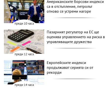
Американските борсови индекси
са в отстъпление, петролът
отново се устреми нагоре
преди 10 часа
Пазарният регулатор на ЕС ще
оценява управлението на риска в
управляващите дружества
преди 12 часа
Европейските индекси
продължават серията си от
рекорди
преди 14 часа