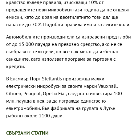
кралство въведе правила, изискващи 10% от
продадените нови микробуси тази година да не отделят
емисии, като до края на десетилетието този дял ще
нарасне до 70%. Подобни правила има и за леките коли.
Автомобилните производители са изправени пред глоби
от до 15 000 паунда на превозно средство, ако не се
съобразят с тези цели, но все пак могат да избегнат
санкциите, като използват програма за търговия с
кредити.
В Елсмиър Порт Stellantis произвежда малки
електрически микробуси за своите марки Vauxhall,
Citroën, Peugeot, Opel и Fiat, след като инвестира 100
млн. паунда в нея, за да изгражда единствено
елкетромобили. Във фабриката на групата в Лутън
работят около 1100 души.
СВЪРЗАНИ СТАТИИ