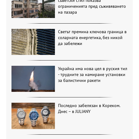
съветски стил показва
ограниченията пред съживяването
на пазара
Светът премина ключова граница в
соларната енергетика, без никой
да забележи
Украйна има нова цел в руския тил
- трудните за намиране установки
за балистични ракети
Последно забелязан в Кореком.
Днес – в JULIANY