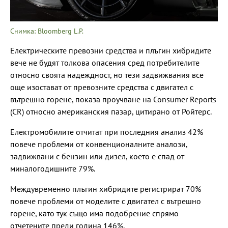
Снимка: Bloomberg L.P.
Електрическите превозни средства и плъгин хибридите
вече не будят толкова опасения сред потребителите
относно своята надеждност, но тези задвижвания все
още изостават от превозните средства с двигател с
вътрешно горене, показа проучване на Consumer Reports
(CR) относно американския пазар, цитирано от Ройтерс.
Електромобилите отчитат при последния анализ 42%
повече проблеми от конвенционалните аналози,
задвижвани с бензин или дизел, което е спад от
миналогодишните 79%.
Междувременно плъгин хибридите регистрират 70%
повече проблеми от моделите с двигател с вътрешно
горене, като тук също има подобрение спрямо
отчетените преди година 146%.