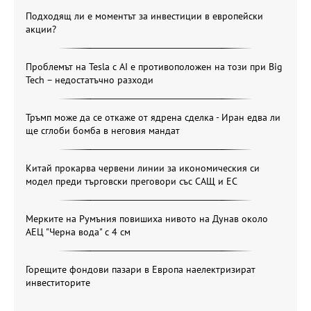
Подходящ ли е моментът за инвестиции в европейски
акции?
Проблемът на Tesla с AI е противоположен на този при Big
Tech – недостатъчно разходи
Тръмп може да се откаже от ядрена сделка - Иран едва ли
ще сглоби бомба в неговия мандат
Китай прокарва червени линии за икономическия си
модел преди търговски преговори със САЩ и ЕС
Мерките на Румъния повишиха нивото на Дунав около
АЕЦ "Черна вода" с 4 см
Горещите фондови пазари в Европа наелектризират
инвеститорите