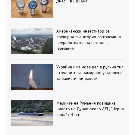
Днес – в JULIANY
Американски инвеститор се
превърна във втория по големина
преработвател на петрол в
Германия
Украйна има нова цел в руския тил
- трудните за намиране установки
за балистични ракети
Мерките на Румъния повишиха
нивото на Дунав около АЕЦ "Черна
вода" с 4 см