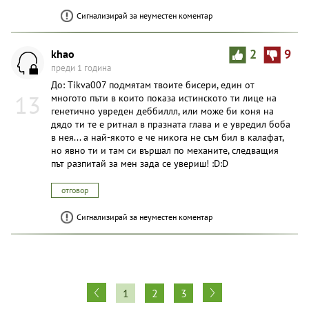
Сигнализирай за неуместен коментар
khao
2
9
преди 1 година
До: Tikva007 подмятам твоите бисери, един от
13
многото пъти в които показа истинското ти лице на
генетично увреден деббиллл, или може би коня на
дядо ти те е ритнал в празната глава и е увредил боба
в нея... а най-якото е че никога не съм бил в калафат,
но явно ти и там си вършал по механите, следващия
път разпитай за мен зада се увериш! :D:D
отговор
Сигнализирай за неуместен коментар
1
2
3