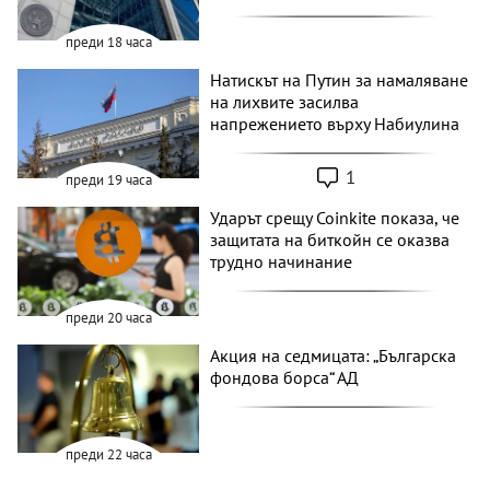
преди 18 часа
Натискът на Путин за намаляване
на лихвите засилва
напрежението върху Набиулина
1
преди 19 часа
Ударът срещу Coinkite показа, че
защитата на биткойн се оказва
трудно начинание
преди 20 часа
Акция на седмицата: „Българска
фондова борса“ АД
преди 22 часа