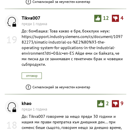
Сигнализирай за неуместен коментар
Tikva007
12
4
преди 1 година
До: бомбашка: Това какво е бре, бокклукк неук:
19
https://support.industry.siemens.com/cs/document/1097
82273/simatic-industrial-os-%E2%80%93-the-
operating-system-for-applications-in-the-industrial-
environment?dti=0&lc=en-ES Айде еми си байката, че
ми писна да се занимавам с генетичен брак и човешки
сьбпродукти.
отговор
Сигнализирай за неуместен коментар
khao
2
9
преди 1 година
До: Tikva007 говориме за нещо преди 30 години и
18
нашия ми прави препратка към днешния ден... при
сименс беше същото, говорим нещо за днешно време,