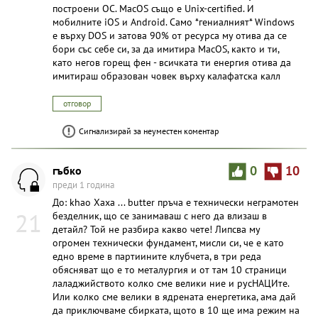
построени ОС. MacOS също е Unix-certified. И
мобилните iOS и Android. Само *гениалният* Windows
е върху DOS и затова 90% от ресурса му отива да се
бори със себе си, за да имитира MacOS, както и ти,
като негов горещ фен - всичката ти енергия отива да
имитираш образован човек върху калафатска калл
отговор
Сигнализирай за неуместен коментар
гъбко
0
10
преди 1 година
До: khao Хаха ... butter пръча е технически неграмотен
21
безделник, що се занимаваш с него да влизаш в
детайл? Той не разбира какво чете! Липсва му
огромен технически фундамент, мисли си, че е като
едно време в партиините клубчета, в три реда
обясняват що е то металургия и от там 10 страници
лаладжийството колко сме велики ние и русНАЦИте.
Или колко сме велики в ядрената енергетика, ама дай
да приключваме сбирката, щото в 10 ще има режим на