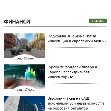
ФИНАНСИ
ВИЖ ОЩЕ
Подходящ ли е моментът за
инвестиции в европейски акции?
преди 50 мин.
Горещите фондови пазари в
Европа наелектризират
инвеститорите
преди 17 часа
Върховният съд на САЩ
тихомълком уби независимостта
на борсовия регулатор