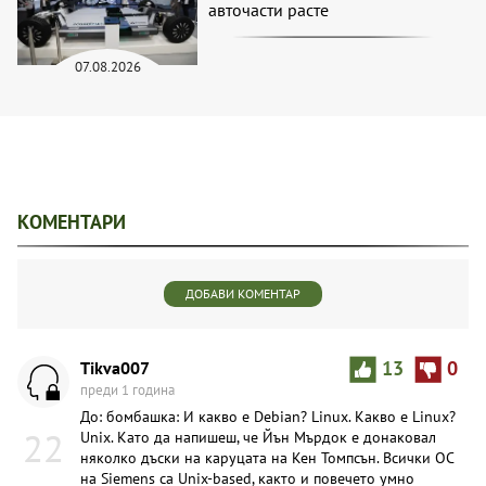
авточасти расте
07.08.2026
КОМЕНТАРИ
ДОБАВИ КОМЕНТАР
Tikva007
13
0
преди 1 година
До: бомбашка: И какво е Debian? Linux. Какво е Linux?
22
Unix. Като да напишеш, че Йън Мърдок е донаковал
няколко дъски на каруцата на Кен Томпсън. Всички ОС
на Siemens са Unix-based, както и повечето умно