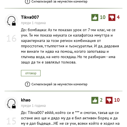
Сигнализирай за неуместен коментар
Tikva007
10
4
преди 1 година
До: бомбашка: Аз ти показах урок от 7-ми клас, че се
16
учи. Ти ми показа неуката си калафатска ммуттра и
характерната за този регион комбинация от
ппросстотия, ттъппоттия и гьонсуратлък. И да, дедовия
ми винаги ти идва на помощ, когато запотъваш и
глътнеш вода, на него посядаш. Но те разбирам - има
защо да ти е завлязъл толкова.
отговор
Сигнализирай за неуместен коментар
khao
2
10
преди 1 година
До: Tikva007 еййй, който си е *** и смотан, такъв ще си
15
остане ако ще и дядо му да е бил активен борец и да
му е дал бъдеще...НЕ не се учи, всеки който е ходил на