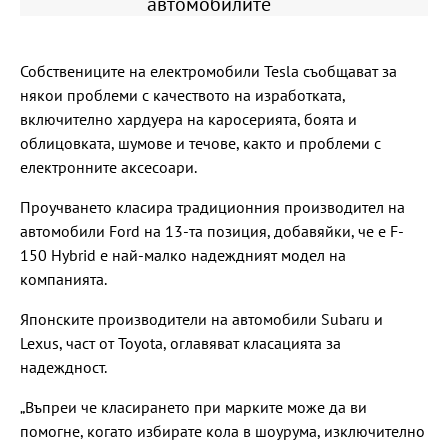
автомобилите
Собствениците на електромобили Tesla съобщават за
някои проблеми с качеството на изработката,
включително хардуера на каросерията, боята и
облицовката, шумове и течове, както и проблеми с
електронните аксесоари.
Проучването класира традиционния производител на
автомобили Ford на 13-та позиция, добавяйки, че е F-
150 Hybrid е най-малко надеждният модел на
компанията.
Японските производители на автомобили Subaru и
Lexus, част от Toyota, оглавяват класацията за
надеждност.
„Въпреи че класирането при марките може да ви
помогне, когато избирате кола в шоурума, изключително