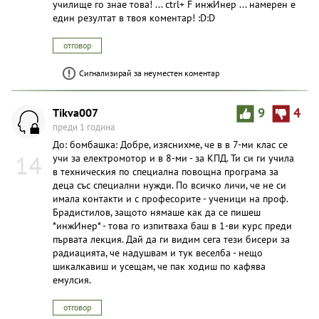
училище го знае това! ... ctrl+ F инжИнер ... намерен е
един резултат в твоя коментар! :D:D
отговор
Сигнализирай за неуместен коментар
Tikva007
9
4
преди 1 година
До: бомбашка: Добре, изяснихме, че в в 7-ми клас се
14
учи за електромотор и в 8-ми - за КПД. Ти си ги учила
в техническия по специална повощна програма за
деца със специални нужди. По всичко личи, че не си
имала контакти и с професорите - ученици на проф.
Брадистилов, защото нямаше как да се пишеш
*инжИнер* - това го изпитваха баш в 1-ви курс преди
първата лекция. Дай да ги видим сега тези бисери за
радиацията, че надушвам и тук веселба - нещо
шикалкавиш и усещам, че пак ходиш по кафява
емулсия.
отговор