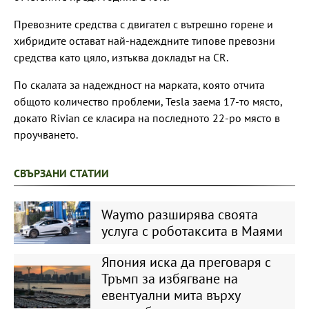
Превозните средства с двигател с вътрешно горене и
хибридите остават най-надеждните типове превозни
средства като цяло, изтъква докладът на CR.
По скалата за надеждност на марката, която отчита
общото количество проблеми, Tesla заема 17-то място,
докато Rivian се класира на последното 22-ро място в
проучването.
СВЪРЗАНИ СТАТИИ
Waymo разширява своята
услуга с роботаксита в Маями
Япония иска да преговаря с
Тръмп за избягване на
евентуални мита върху