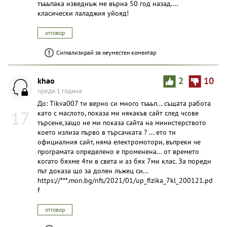
тъъъпака изведнъж ме върна 50 год назад....
класически лаладжия уйояд!
отговор
Сигнализирай за неуместен коментар
khao
2
10
преди 1 година
До: Tikva007 ти верно си много тъъъп... същата работа
17
като с маслото, показа ми някакъв сайт след чсове
търсене,защо не ми показа сайта на министерството
което излиза първо в търсачката ? ... ето ти
официалния сайт, няма електромотори, въпреки че
програмата определено е променена... от времето
когато бяхме 4ти в света и аз бях 7ми клас. За поредн
път доказа що за долен лъжец си...
https://***.mon.bg/nfs/2021/01/up_fizika_7kl_200121.pd
f
отговор