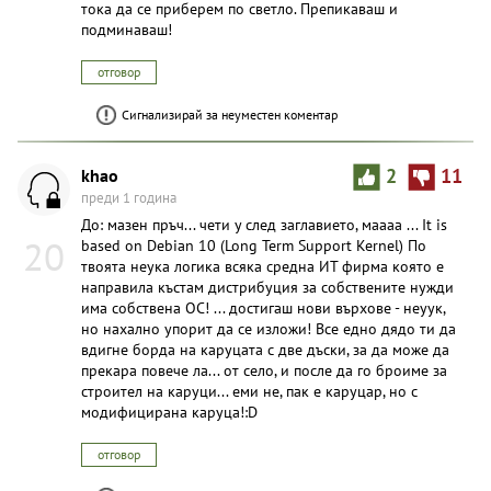
тока да се приберем по светло. Препикаваш и
подминаваш!
отговор
Сигнализирай за неуместен коментар
khao
2
11
преди 1 година
До: мазен пръч... чети у след заглавието, маааа ... It is
20
based on Debian 10 (Long Term Support Kernel) По
твоята неука логика всяка средна ИТ фирма която е
направила къстам дистрибуция за собствените нужди
има собствена ОС! ... достигаш нови върхове - неуук,
но нахално упорит да се изложи! Все едно дядо ти да
вдигне борда на каруцата с две дъски, за да може да
прекара повече ла... от село, и после да го броиме за
строител на каруци... еми не, пак е каруцар, но с
модифицирана каруца!:D
отговор