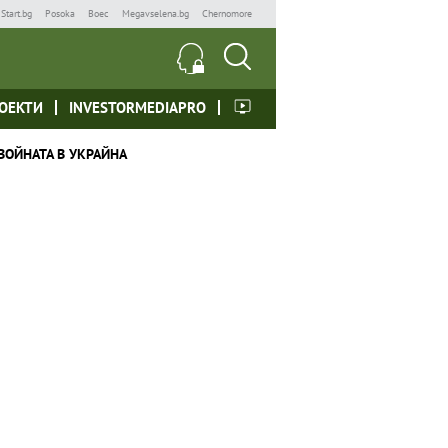
Start.bg
Posoka
Boec
Megavselena.bg
Chernomore
ОЕКТИ
INVESTORMEDIAPRO
ВОЙНАТА В УКРАЙНА