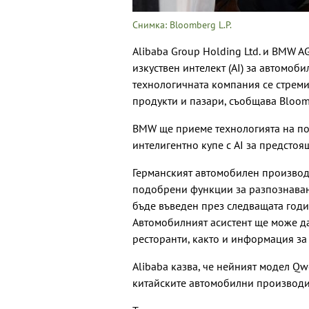
Снимка: Bloomberg L.P.
Alibaba Group Holding Ltd. и BMW A
изкуствен интелект (АI) за автомоби
технологичната компания се стрем
продукти и пазари, съобщава Bloom
BMW ще приеме технологията на по
интелигентно купе с AI за предстоя
Германският автомобилен производи
подобрени функции за разпознаване
бъде въведен през следващата годи
Автомобилният асистент ще може д
ресторанти, както и информация за
Alibaba казва, че нейният модел Q
китайските автомобилни производит