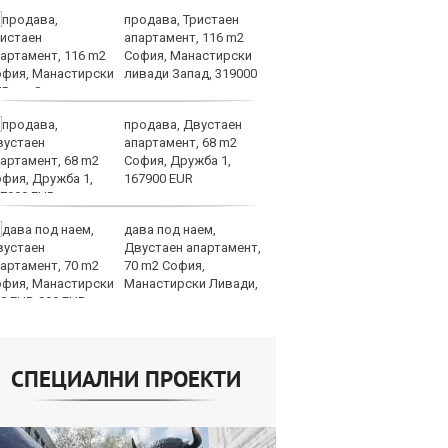
продава, Тристаен
Бо
апартамент, 116 m2
ф
София, Манастирски
тр
ливади Запад, 319000
о
UR
продава, Двустаен
П
апартамент, 68 m2
о
София, Дружба 1,
ин
167900 EUR
е 
Европа
дава под наем,
П
Двустаен апартамент,
сл
70 m2 София,
уд
Манастирски Ливади,
О
0 EUR
СПЕЦИАЛНИ ПРОЕКТИ