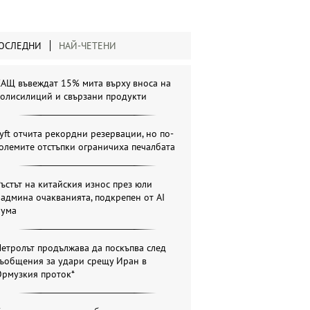
ОСЛЕДНИ
НАЙ-ЧЕТЕНИ
САЩ въвеждат 15% мита върху вноса на
полисилиций и свързани продукти
yft отчита рекордни резервации, но по-
олемите отстъпки ограничиха печалбата
ъстът на китайския износ през юли
админа очакванията, подкрепен от AI
бума
етролът продължава да поскъпва след
съобщения за удари срещу Иран в
Ормузкия проток*