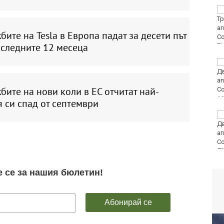
Хороскоп за 8 август
2026
ите на Tesla в Европа падат за десети път
оследните 12 месеца
E
Увеличават се
сигналите към
спешния телефон
ите на нови коли в ЕС отчитат най-
 си спад от септември
Виц на деня - 7 август
80