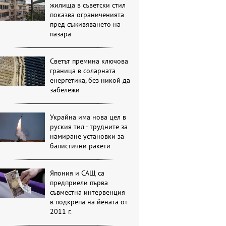
жилища в съветски стил
показва ограниченията
пред съживяването на
пазара
Светът премина ключова
граница в соларната
енергетика, без никой да
забележи
Украйна има нова цел в
руския тил - трудните за
намиране установки за
балистични ракети
Япония и САЩ са
предприели първа
съвместна интервенция
в подкрепа на йената от
2011 г.