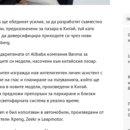
П
G ще обединят усилия, за да разработят съвместно
ли, предназначени за пазара в Китай, тъй като
и да диверсифицира приходите си чрез нови
berg.
дкрепяната от Alibaba компания Banma за
L
щите си модели, насочени към китайския пазар.
г
тел изгражда нов интелигентен личен асистент с
Р
 на глас и планиране на пътуванията, който ще
н
на в новите модели, произведени в Китай.
а предложи препоръки за паркиране и близки
 светофарната система в реално време.
П
wen е бил използван в автомобили, произведени от
ели Xpeng, Zeekr и Leapmotor.