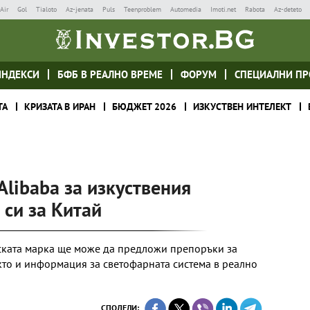
Air
Gol
Tialoto
Az-jenata
Puls
Teenproblem
Automedia
Imoti.net
Rabota
Az-deteto
ИНДЕКСИ
БФБ В РЕАЛНО ВРЕМЕ
ФОРУМ
СПЕЦИАЛНИ ПР
ТА
КРИЗАТА В ИРАН
БЮДЖЕТ 2026
ИЗКУСТВЕН ИНТЕЛЕКТ
libaba за изкуствения
 си за Китай
нската марка ще може да предложи препоръки за
кто и информация за светофарната система в реално
СПОДЕЛИ: