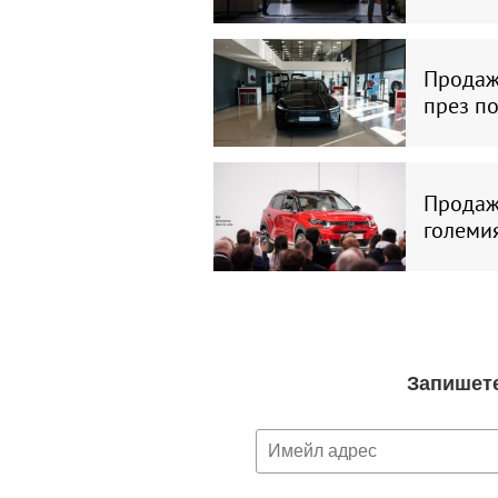
Продажб
през п
Продажб
големия