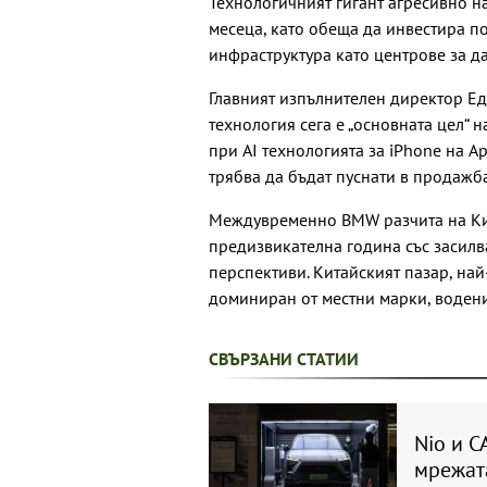
Технологичният гигант агресивно н
месеца, като обеща да инвестира по
инфраструктура като центрове за д
Главният изпълнителен директор Ед
технология сега е „основната цел“ н
при AI технологията за iPhone на Ap
трябва да бъдат пуснати в продажб
Междувременно BMW разчита на Кит
предизвикателна година със засил
перспективи. Китайският пазар, най
доминиран от местни марки, водени
СВЪРЗАНИ СТАТИИ
Nio и C
мрежата