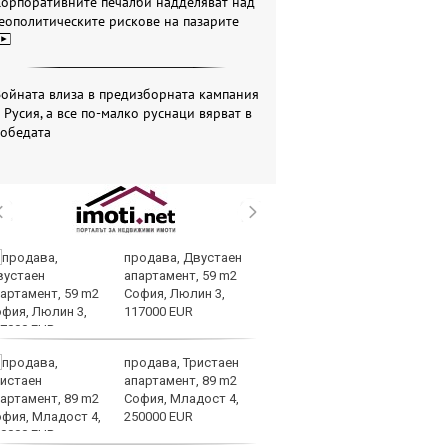
Корпоративните печалби надделяват над
еополитическите рискове на пазарите
ойната влиза в предизборната кампания
 Русия, а все по-малко руснаци вярват в
победата
продава, Двустаен
Ра
апартамент, 59 m2
ра
София, Люлин 3,
от
117000 EUR
в 
продава, Тристаен
ФИ
апартамент, 89 m2
д
София, Младост 4,
по
250000 EUR
н
Световно