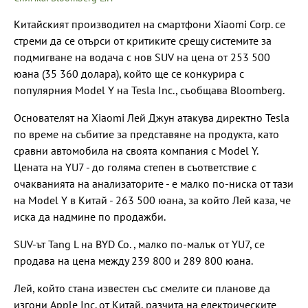
Китайският производител на смартфони Xiaomi Corp. се
стреми да се отърси от критиките срещу системите за
подмигване на водача с нов SUV на цена от 253 500
юана (35 360 долара), който ще се конкурира с
популярния Model Y на Tesla Inc., съобщава Bloomberg.
Основателят на Xiaomi Лей Джун атакува директно Tesla
по време на събитие за представяне на продукта, като
сравни автомобила на своята компания с Model Y.
Цената на YU7 - до голяма степен в съответствие с
очакванията на анализаторите - е малко по-ниска от тази
на Model Y в Китай - 263 500 юана, за който Лей каза, че
иска да надмине по продажби.
SUV-ът Tang L на BYD Co. , малко по-малък от YU7, се
продава на цена между 239 800 и 289 800 юана.
Лей, който стана известен със смелите си планове да
изгони Apple Inc. от Китай, разчита на електрическите