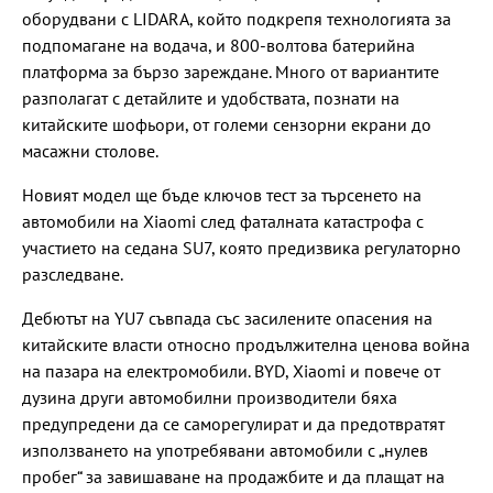
оборудвани с LIDARA, който подкрепя технологията за
подпомагане на водача, и 800-волтова батерийна
платформа за бързо зареждане. Много от вариантите
разполагат с детайлите и удобствата, познати на
китайските шофьори, от големи сензорни екрани до
масажни столове.
Новият модел ще бъде ключов тест за търсенето на
автомобили на Xiaomi след фаталната катастрофа с
участието на седана SU7, която предизвика регулаторно
разследване.
Дебютът на YU7 съвпада със засилените опасения на
китайските власти относно продължителна ценова война
на пазара на електромобили. BYD, Xiaomi и повече от
дузина други автомобилни производители бяха
предупредени да се саморегулират и да предотвратят
използването на употребявани автомобили с „нулев
пробег“ за завишаване на продажбите и да плащат на