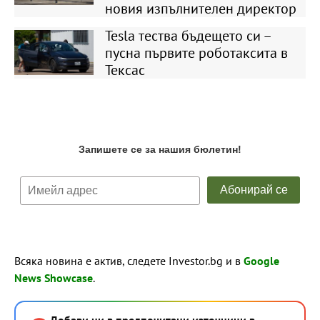
новия изпълнителен директор
Tesla тества бъдещето си –
пусна първите роботаксита в
Тексас
Всяка новина е актив, следете Investor.bg и в
Google
News Showcase
.
Добави ни в предпочитани източници в