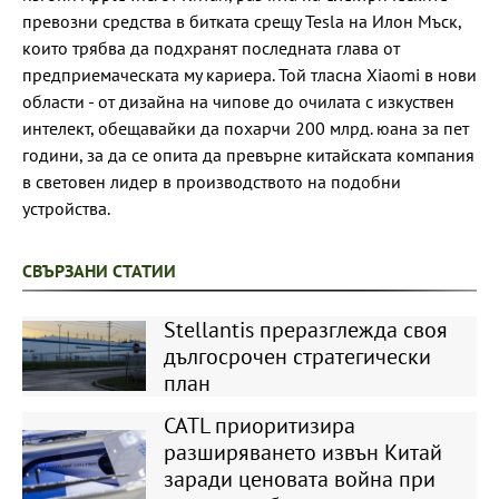
превозни средства в битката срещу Tesla на Илон Мъск,
които трябва да подхранят последната глава от
предприемаческата му кариера. Той тласна Xiaomi в нови
области - от дизайна на чипове до очилата с изкуствен
интелект, обещавайки да похарчи 200 млрд. юана за пет
години, за да се опита да превърне китайската компания
в световен лидер в производството на подобни
устройства.
СВЪРЗАНИ СТАТИИ
Stellantis преразглежда своя
дългосрочен стратегически
план
CATL приоритизира
разширяването извън Китай
заради ценовата война при