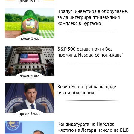
преди 19 мин.
"Градус" инвестира в оборудване,
за да интегрира птицевъдния
комплекс в Бургаско
преди 1 час
S&P 500 остава почти без
промяна, Nasdaq се понижава*
преди 1 час
Кевин Уорш трябва да даде
някои обяснения
преди 3 часа
Кандидатурата на Нагел за
мястото на Лагард начело на ЕЦБ