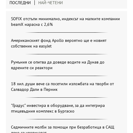
ПОСЛЕДНИ
НАЙ-ЧЕТЕНИ
SOFIX отстъпи минимално, индексът на малките компании
beamX нарасна с 2,6%
Американският фонд Apollo вероятно ще е новият
собственик на easyJet
Румъния се опитва да доведе водите на Дунав до
ядрените си реактори
18 хил. души вече са посетили изложбата на творби от
Салвадор Дали в Перник
"Градус" инвестира в оборудване, за да интегрира
птицевъдния комплекс в Бургаско
Седмичните молби за помощи при безработица в САЩ
леко се увеличават