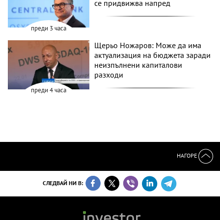
се придвижва напред
преди 3 часа
Щерьо Ножаров: Може да има
актуализация на бюджета заради
неизпълнени капиталови
разходи
преди 4 часа
НАГОРЕ
СЛЕДВАЙ НИ В: