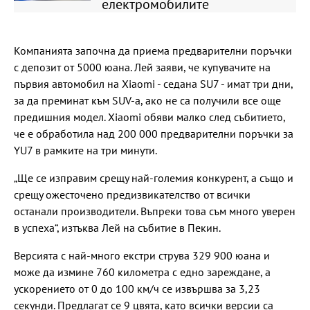
електромобилите
Компанията започна да приема предварителни поръчки
с депозит от 5000 юана. Лей заяви, че купувачите на
първия автомобил на Xiaomi - седана SU7 - имат три дни,
за да преминат към SUV-а, ако не са получили все още
предишния модел. Xiaomi обяви малко след събитието,
че е обработила над 200 000 предварителни поръчки за
YU7 в рамките на три минути.
„Ще се изправим срещу най-големия конкурент, а също и
срещу ожесточено предизвикателство от всички
останали производители. Въпреки това съм много уверен
в успеха“, изтъква Лей на събитие в Пекин.
Версията с най-много екстри струва 329 900 юана и
може да измине 760 километра с едно зареждане, а
ускорението от 0 до 100 км/ч се извършва за 3,23
секунди. Предлагат се 9 цвята, като всички версии са