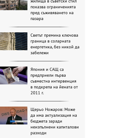
жилища в съветски стил
показва ограниченията
пред съживяването на
пазара
Светът премина ключова
граница в соларната
енергетика, без никой да
забележи
Япония и САЩ са
предприели първа
съвместна интервенция
в подкрепа на йената от
2011 г.
Щерьо Ножаров: Може
да има актуализация на
бюджета заради
неизпълнени капиталови
разходи