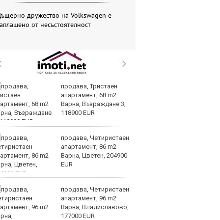
Дъщерно дружество на Volkswagen е
аплашено от несъстоятелност
продава, Тристаен
Др
апартамент, 68 m2
д
Варна, Възраждане 3,
г
118900 EUR
Б
продава, Четиристаен
По
апартамент, 86 m2
ка
Варна, Цветен, 204900
п
EUR
п
облигации
продава, Четиристаен
Ю
апартамент, 96 m2
не
Варна, Владиславово,
съ
177000 EUR