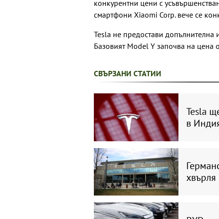
конкурентни цени с усъвършенстван
смартфони Xiaomi Corp. вече се кон
Tesla не предостави допълнителна 
Базовият Model Y започва на цена о
СВЪРЗАНИ СТАТИИ
Tesla щ
в Инди
Германс
хвърля 