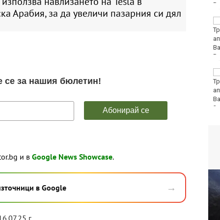
използва навлизането на Tesla в
ка Арабия, за да увеличи пазарния си дял
Румен Радев: Дрон е
нахлул в българското
въздушно
пространство
Утре ограничават
движението на
камиони над 20 тона
tor.bg и в
Google News Showcase
.
→
източници в Google
6.07.25 г.