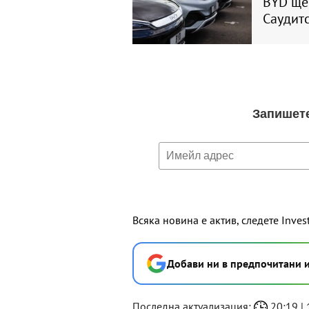
BYD ще 
Саудитс
Всяка новина е актив, следете Inves
Добави ни в предпочитани 
Последна актуализация:
20:19 | 1