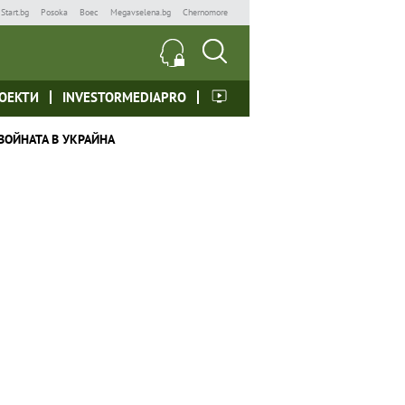
Start.bg
Posoka
Boec
Megavselena.bg
Chernomore
ОЕКТИ
INVESTORMEDIAPRO
ВОЙНАТА В УКРАЙНА