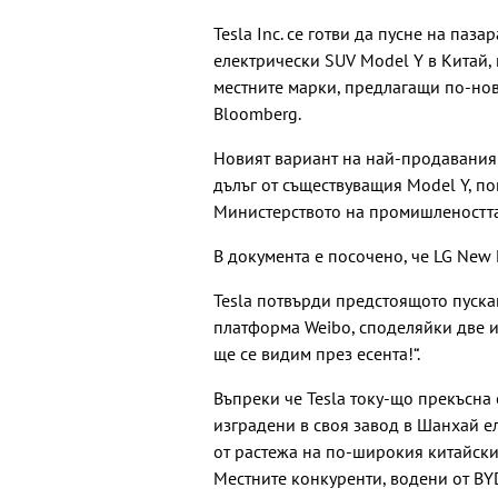
Tesla Inc. се готви да пусне на паз
електрически SUV Model Y в Китай,
местните марки, предлагащи по-но
Bloomberg.
Новият вариант на най-продавания 
дълъг от съществуващия Model Y, по
Министерството на промишлеността
В документа е посочено, че LG New 
Tesla потвърди предстоящото пуска
платформа Weibo, споделяйки две и
ще се видим през есента!“.
Въпреки че Tesla току-що прекъсна
изградени в своя завод в Шанхай 
от растежа на по-широкия китайски
Местните конкуренти, водени от BY