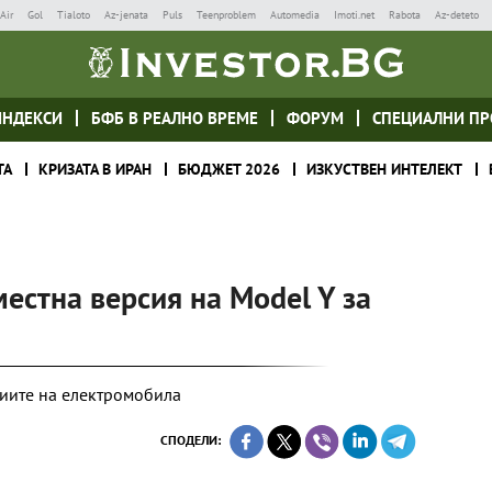
Air
Gol
Tialoto
Az-jenata
Puls
Teenproblem
Automedia
Imoti.net
Rabota
Az-deteto
ИНДЕКСИ
БФБ В РЕАЛНО ВРЕМЕ
ФОРУМ
СПЕЦИАЛНИ ПР
ТА
КРИЗАТА В ИРАН
БЮДЖЕТ 2026
ИЗКУСТВЕН ИНТЕЛЕКТ
местна версия на Model Y за
риите на електромобила
СПОДЕЛИ: