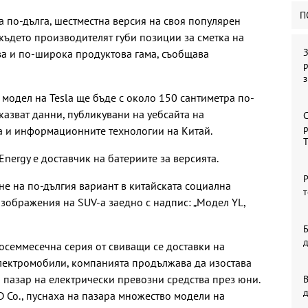
П
ара по-дълга, шестместна версия на своя популярен
 където производителят губи позиции за сметка на
З
ва и по-широка продуктова гама, съобщава
р
модел на Tesla ще бъде с около 150 сантиметра по-
казват данни, публикувани на уебсайта на
С
р
 и информационните технологии на Китай.
Energy е доставчик на батериите за версията.
Р
не на по-дългия вариант в китайската социална
т
зображения на SUV-а заедно с надпис: „Модел YL,
Б
 осеммесечна серия от свиващи се доставки на
електромобили, компанията продължава да изостава
 пазар на електрически превозни средства през юни.
В
D Co., пуснаха на пазара множество модели на