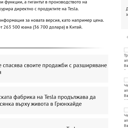
и функции, а гигантът в производството на
курира директно с продуктите на Tesla.
з
информация за новата версия, като например цена.
т 263 500 юана (36 700 долара) в Китай.
Петима от обвинените
за фентанила остават
в ареста
е спасява своите продажби с разширяване
я
Какво ще бъде
времето в неделя?
ката фабрика на Tesla продължава да
сянка върху живота в Грюнхайде
Лудогорец влиза в
популярна игра