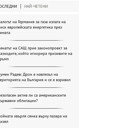
ОСЛЕДНИ
НАЙ-ЧЕТЕНИ
алогът на Германия за газа излага на
иск европейската енергетика през
зимата
енатът на САЩ прие законопроект за
азходите, който игнорира призивите на
Тръмп
умен Радев: Дрон е навлязъл на
ериторията на България и се е взривил
езопасен актив ли са американските
държавни облигации?
ойната хвърля сянка върху пазара на
дизел