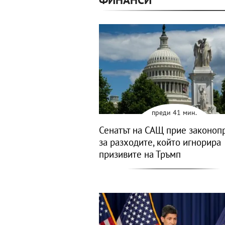
преди 41 мин.
Сенатът на САЩ прие законоп
за разходите, който игнорира
призивите на Тръмп