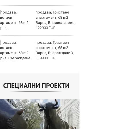
продава, Тристаен
AI
апартамент, 68 m2
за
Варна, Владиславово,
с
122900 EUR
к
продава, Тристаен
ОА
апартамент, 68 m2
св
Варна, Възраждане 3,
сл
119900 EUR
О
СПЕЦИАЛНИ ПРОЕКТИ