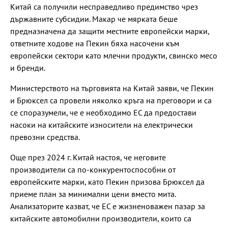
Китай са получили несправедливо предимство чрез
държавните субсидии. Макар че мярката беше
предназначена да защити местните европейски марки,
ответните ходове на Пекин бяха насочени към
европейски сектори като млечни продукти, свинско месо
и бренди.
Министерството на търговията на Китай заяви, че Пекин
и Брюксел са провели няколко кръга на преговори и са
се споразумели, че е необходимо ЕС да предостави
насоки на китайските износители на електрически
превозни средства.
Още през 2024 г. Китай настоя, че неговите
производители са по-конкурентоспособни от
европейските марки, като Пекин призова Брюксел да
приеме план за минимални цени вместо мита.
Анализаторите казват, че ЕС е жизненоважен пазар за
китайските автомобилни производители, които са