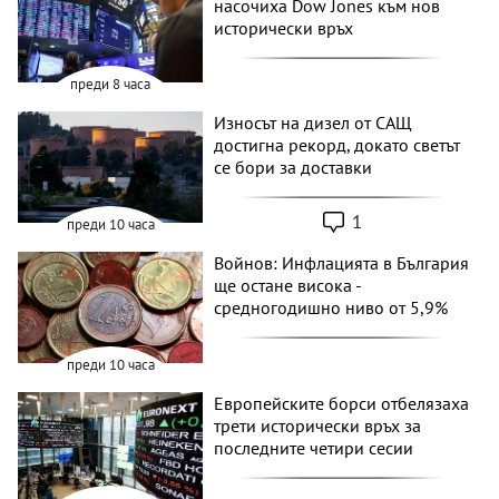
насочиха Dow Jones към нов
исторически връх
преди 8 часа
Износът на дизел от САЩ
достигна рекорд, докато светът
се бори за доставки
1
преди 10 часа
Войнов: Инфлацията в България
ще остане висока -
средногодишно ниво от 5,9%
преди 10 часа
Европейските борси отбелязаха
трети исторически връх за
последните четири сесии