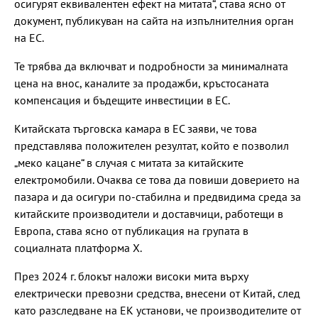
осигурят еквивалентен ефект на митата“, става ясно от
документ, публикуван на сайта на изпълнителния орган
на ЕС.
Те трябва да включват и подробности за минималната
цена на внос, каналите за продажби, кръстосаната
компенсация и бъдещите инвестиции в ЕС.
Китайската търговска камара в ЕС заяви, че това
представлява положителен резултат, който е позволил
„меко кацане“ в случая с митата за китайските
електромобили. Очаква се това да повиши доверието на
пазара и да осигури по-стабилна и предвидима среда за
китайските производители и доставчици, работещи в
Европа, става ясно от публикация на групата в
социалната платформа X.
През 2024 г. блокът наложи високи мита върху
електрически превозни средства, внесени от Китай, след
като разследване на ЕК установи, че производителите от