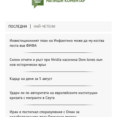
НАПИШИ КОМЕНТАР
ПОСЛЕДНИ
НАЙ-ЧЕТЕНИ
Инвестиционният план на Инфантино може да му коства
поста във ФИФА
Силни отчети и ръст при Nvidia насочиха Dow Jones към
нов исторически връх
Кадър на деня за 5 август
Удари ли по авторитета на европейските институции
кризата с мигранти в Сеута
Иран е постигнал споразумение с Оман за
корабоплаването през Ормузкия проток