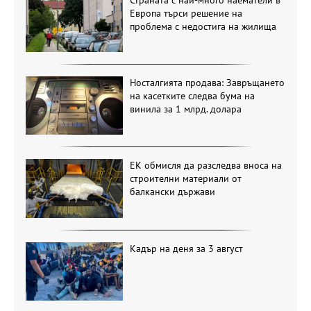
Европа търси решение на
проблема с недостига на жилища
Носталгията продава: Завръщането
на касетките следва бума на
винила за 1 млрд. долара
ЕК обмисля да разследва вноса на
строителни материали от
балкански държави
Кадър на деня за 3 август