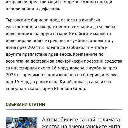
изправени пред свиващи се маржове у дома поради
ценови войни и дефлация.
Търговските бариери пред износа на китайски
електромобили накараха много компании да увеличат
инвестициите на други пазари. Китайските марки са
инвестирали повече средства в чужбина, отколкото у
дома през 2024 г. с идеята да заобиколят митата и
другите препятствия пред вноса. Компаниите по
веригата на доставки за електрически превозни средства
са инвестирали около 16 млрд. долара в чужбина през
2024 г. - предимно в производство на батерии, и малко
над 15 млрд. в рамките на Китай, показва анализ на
консултантската фирма Rhodium Group.
СВЪРЗАНИ СТАТИИ
Автомобилите са най-голямата
жертва на американските мита