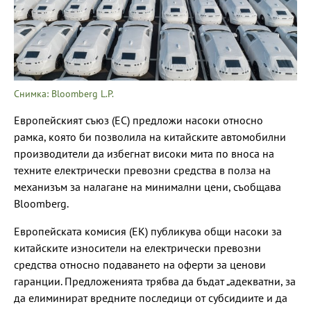
Снимка: Bloomberg L.P.
Европейският съюз (ЕС) предложи насоки относно
рамка, която би позволила на китайските автомобилни
производители да избегнат високи мита по вноса на
техните електрически превозни средства в полза на
механизъм за налагане на минимални цени, съобщава
Bloomberg.
Европейската комисия (ЕК) публикува общи насоки за
китайските износители на електрически превозни
средства относно подаването на оферти за ценови
гаранции. Предложенията трябва да бъдат „адекватни, за
да елиминират вредните последици от субсидиите и да