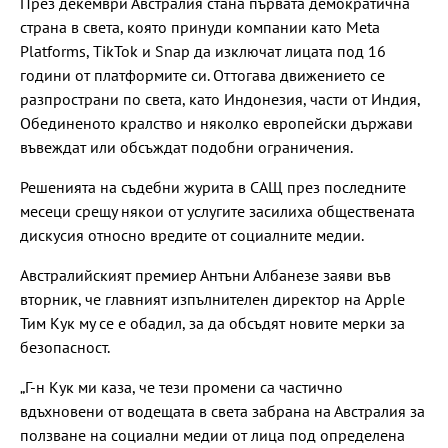
През декември Австралия стана първата демократична
страна в света, която принуди компании като Meta
Platforms, TikTok и Snap да изключат лицата под 16
години от платформите си. Оттогава движението се
разпространи по света, като Индонезия, части от Индия,
Обединеното кралство и няколко европейски държави
въвеждат или обсъждат подобни ограничения.
Решенията на съдебни журита в САЩ през последните
месеци срещу някои от услугите засилиха обществената
дискусия относно вредите от социалните медии.
Австралийският премиер Антъни Албанезе заяви във
вторник, че главният изпълнителен директор на Apple
Тим Кук му се е обадил, за да обсъдят новите мерки за
безопасност.
„Г-н Кук ми каза, че тези промени са частично
вдъхновени от водещата в света забрана на Австралия за
ползване на социални медии от лица под определена