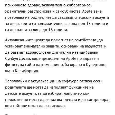
психичното здраве, включително кибертормоз,
хранителни разстройства и самоубийства. Apple вече
позволява на родителите да създават специални акаунти
за деца, които са задължителни за лица под 13 години и
са достъпни за лица до 18 години.
Актуализациите целят да помогнат на семействата „да
установят внимателно защити, основани на възрастта, и
да развият здравословни дигитални навици“, заяви
Сумбул Десаи, вицепрезидент на Apple по здраве и
фитнес, на сайта на компанията, базирана в Купертино,
щата Калифорния.
Започвайки с актуализации на софтуера от тази есен,
родителите ще могат да използват функциите на
детските акаунти, за да избират например кои
приложения могат да използват децата и да контролират
кои сайтове могат да разглеждат.