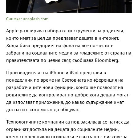
Снимка: unsplash.com
Apple разширява набора от инструменти за родители,
които имат за цел да предпазват децата в интернет.
Ходът бива предприет на фона на все по-честите
забрани на социалните медии за младежите от страна на
правителствата по целия свят, съобщава Bloomberg.
Производителят на iPhone и iPad представи в
понеделник по време на Световната конференция на
разработчиците нови функции, които ще позволят на
родителите да контролират по-добре кога децата могат
да използват приложения, до какво съдържание имат
достъп и с кого могат да общуват.
Технологичните компании са под засилващ се натиск да
ограничат достъпа на децата до социалните медии,
което според някои психолози е свързано с рискове за