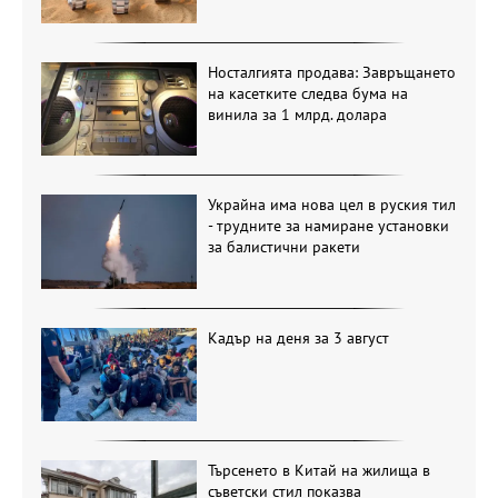
Носталгията продава: Завръщането
на касетките следва бума на
винила за 1 млрд. долара
Украйна има нова цел в руския тил
- трудните за намиране установки
за балистични ракети
Кадър на деня за 3 август
Търсенето в Китай на жилища в
съветски стил показва