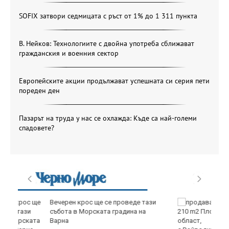
SOFIX затвори седмицата с ръст от 1% до 1 311 пункта
В. Нейков: Технологиите с двойна употреба сближават
гражданския и военния сектор
Европейските акции продължават успешната си серия пети
пореден ден
Пазарът на труда у нас се охлажда: Къде са най-големи
спадовете?
и
продава, Къща, 210 m2 Пловдив
област, с.Войводиново, 175000 EUR