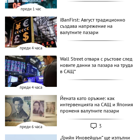
преди 1 час
iBanFirst: Август традиционно
създава напрежение на
валутните пазари
преди 4 часа
Wall Street отваря с ръстове след
новите данни за пазара на труда
в САЩ*
преди 4 часа
Йената като оръжие: как
интервенцията на САЩ и Япония
променя валутните пазари
3
преди 6 часа
„Грийн Иновейшън“ ще изпълни