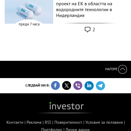
проект на ЕК в областта на
водородните технологии в
Нидерландия
преди 7 часа
2
НАГОРЕ
СЛЕДВАЙ НИ В:
Контакти
|
Реклама
|
RSS
|
Поверителност
|
Условия за ползване
|
Портфолио
|
Лични данни