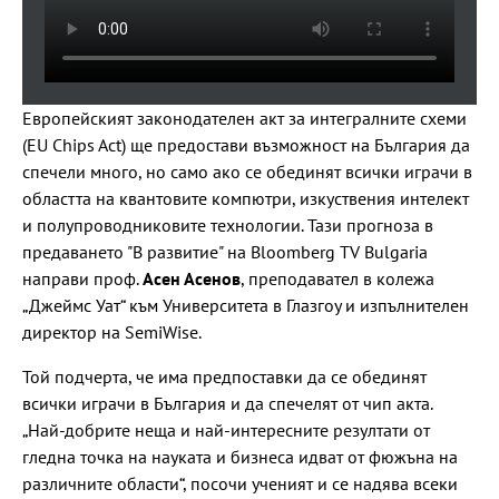
Европейският законодателен акт за интегралните схеми
(EU Chips Act) ще предостави възможност на България да
спечели много, но само ако се обединят всички играчи в
областта на квантовите компютри, изкуствения интелект
и полупроводниковите технологии. Тази прогноза в
предаването "В развитие" на Bloomberg TV Bulgaria
направи проф.
Асен Асенов
, преподавател в колежа
„Джеймс Уат“ към Университета в Глазгоу и изпълнителен
директор на SemiWise.
Той подчерта, че има предпоставки да се обединят
всички играчи в България и да спечелят от чип акта.
„Най-добрите неща и най-интересните резултати от
гледна точка на науката и бизнеса идват от фюжъна на
различните области“, посочи ученият и се надява всеки