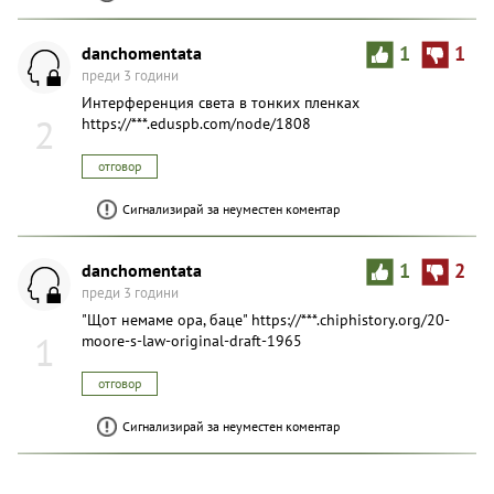
danchomentata
1
1
преди 3 години
Интерференция света в тонких пленках
2
https://***.eduspb.com/node/1808
отговор
Сигнализирай за неуместен коментар
danchomentata
1
2
преди 3 години
"Щот немаме ора, баце" https://***.chiphistory.org/20-
1
moore-s-law-original-draft-1965
отговор
Сигнализирай за неуместен коментар