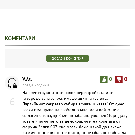
КОМЕНТАРИ
ДОБАВИ КОМЕНТАР
V.At.
0
0
преди 3 години
На времето, когато се появи перестройката и се
6
говореше за гласност, имаше един такъв виц:
Партийният секретар събира всички и казва" От днес
всеки има право на свободно мнение и който не е
съгласен с това, ще бъде незабавно уволнен". Горе долу
това е и понятието за демокрация и на колегата от
форума Зелка 007. Ако опази боже някой да изкаже
различно мнение от неговото, то незабавно трябва да