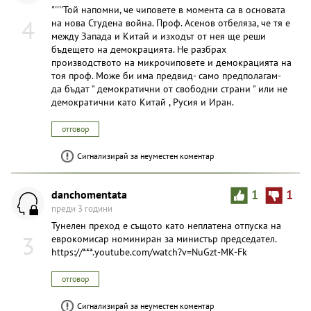
"''''Той напомни, че чиповете в момента са в основата
4
на нова Студена война. Проф. Асенов отбеляза, че тя е
между Запада и Китай и изходът от нея ще реши
бъдещето на демокрацията. Не разбрах
производството на микрoчиповете и демокрацията на
тоя проф. Може би има предвид- само предполагам-
да бъдат " демократични от свободни страни " или не
демократични като Китай , Русия и Иран.
отговор
Сигнализирай за неуместен коментар
danchomentata
1
1
преди 3 години
Тунелен преход e същото като неплатена отпуска на
3
еврокомисар номиниран за министър председател.
https://***.youtube.com/watch?v=NuGzt-MK-Fk
отговор
Сигнализирай за неуместен коментар