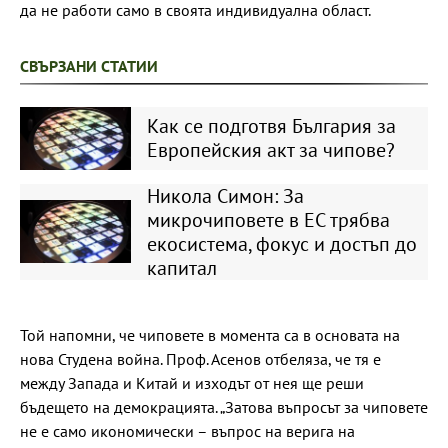
да не работи само в своята индивидуална област.
СВЪРЗАНИ СТАТИИ
Как се подготвя България за
Европейския акт за чипове?
Никола Симон: За
микрочиповете в ЕС трябва
екосистема, фокус и достъп до
капитал
Той напомни, че чиповете в момента са в основата на
нова Студена война. Проф. Асенов отбеляза, че тя е
между Запада и Китай и изходът от нея ще реши
бъдещето на демокрацията. „Затова въпросът за чиповете
не е само икономически – въпрос на верига на