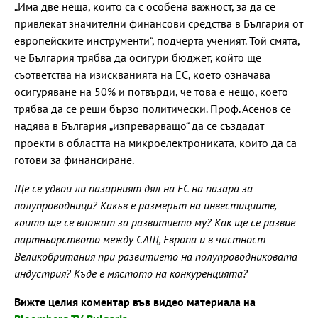
„Има две неща, които са с особена важност, за да се
привлекат значителни финансови средства в България от
европейските инструменти“, подчерта ученият. Той смята,
че България трябва да осигури бюджет, който ще
съответства на изискванията на ЕС, което означава
осигуряване на 50% и потвърди, че това е нещо, което
трябва да се реши бързо политически. Проф. Асенов се
надява в България „изпреварващо“ да се създадат
проекти в областта на микроелектрониката, които да са
готови за финансиране.
Ще се удвои ли пазарният дял на ЕС на пазара за
полупроводници? Какъв е размерът на инвестициите,
които ще се вложат за развитието му? Как ще се развие
партньорството между САЩ, Европа и в частност
Великобритания при развитието на полупроводниковата
индустрия? Къде е мястото на конкуренцията?
Вижте целия коментар във видео материала на