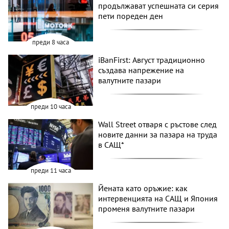
продължават успешната си серия
пети пореден ден
преди 8 часа
iBanFirst: Август традиционно
създава напрежение на
валутните пазари
преди 10 часа
Wall Street отваря с ръстове след
новите данни за пазара на труда
в САЩ*
преди 11 часа
Йената като оръжие: как
интервенцията на САЩ и Япония
променя валутните пазари