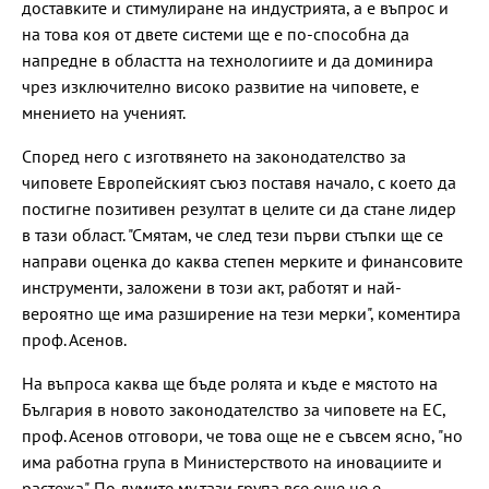
доставките и стимулиране на индустрията, а е въпрос и
на това коя от двете системи ще е по-способна да
напредне в областта на технологиите и да доминира
чрез изключително високо развитие на чиповете, е
мнението на ученият.
Според него с изготвянето на законодателство за
чиповете Европейският съюз поставя начало, с което да
постигне позитивен резултат в целите си да стане лидер
в тази област. "Смятам, че след тези първи стъпки ще се
направи оценка до каква степен мерките и финансовите
инструменти, заложени в този акт, работят и най-
вероятно ще има разширение на тези мерки", коментира
проф. Асенов.
На въпроса каква ще бъде ролята и къде е мястото на
България в новото законодателство за чиповете на ЕС,
проф. Асенов отговори, че това още не е съвсем ясно, "но
има работна група в Министерството на иновациите и
растежа". По думите му тази група все още не е