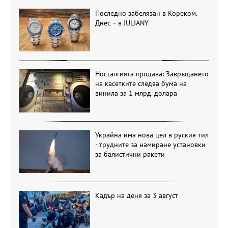
Последно забелязан в Кореком.
Днес – в JULIANY
Носталгията продава: Завръщането
на касетките следва бума на
винила за 1 млрд. долара
Украйна има нова цел в руския тил
- трудните за намиране установки
за балистични ракети
Кадър на деня за 3 август