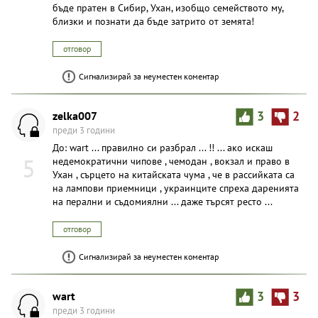
бъде пратен в Сибир, Ухан, изобщо семейството му,
близки и познати да бъде затрито от земята!
отговор
Сигнализирай за неуместен коментар
zelka007
3
2
преди 3 години
До: wart ... правилно си разбрал ... !! ... ако искаш
5
недемократични чипове , чемодан , вокзал и право в
Ухан , сърцето на китайската чума , че в рассийката са
на лампови приемници , украинците спреха даренията
на перални и съдомиялни ... даже търсят ресто ...
отговор
Сигнализирай за неуместен коментар
wart
3
3
преди 3 години