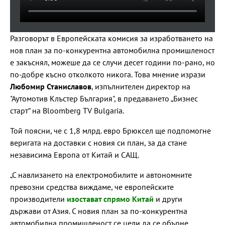
Разговорът в Европейската комисия за изработването на
нов план за по-конкурентна автомобилна промишленост
е закъснял, можеше да се случи десет години по-рано, но
по-добре късно отколкото никога. Това мнение изрази
Любомир Станиславов
, изпълнителен директор на
"Аутомотив Клъстер България", в предаването „Бизнес
старт“ на Bloomberg TV Bulgaria.
Той поясни, че с 1,8 млрд. евро Брюксел ще подпомогне
веригата на доставки с новия си план, за да стане
независима Европа от Китай и САЩ.
„С навлизането на електромобилите и автономните
превозни средства виждаме, че европейските
производители
изостават спрямо Китай
и други
държави от Азия. С новия план за по-конкурентна
автомобилна промишленост се цели да се обърне