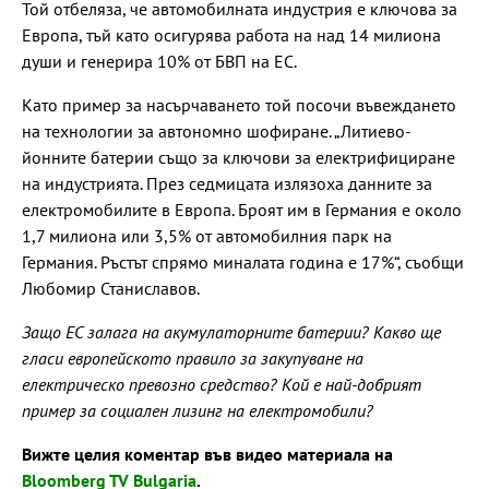
Той отбеляза, че автомобилната индустрия е ключова за
Европа, тъй като осигурява работа на над 14 милиона
души и генерира 10% от БВП на ЕС.
Като пример за насърчаването той посочи въвеждането
на технологии за автономно шофиране. „Литиево-
йонните батерии също за ключови за електрифициране
на индустрията. През седмицата излязоха данните за
електромобилите в Европа. Броят им в Германия е около
1,7 милиона или 3,5% от автомобилния парк на
Германия. Ръстът спрямо миналата година е 17%“, съобщи
Любомир Станиславов.
Защо ЕС залага на акумулаторните батерии? Какво ще
гласи европейското правило за закупуване на
електрическо превозно средство? Кой е най-добрият
пример за социален лизинг на електромобили?
Вижте целия коментар във видео материала на
Bloomberg TV Bulgaria
.