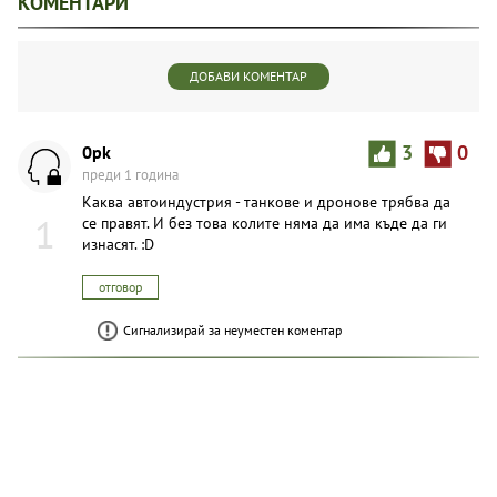
КОМЕНТАРИ
ДОБАВИ КОМЕНТАР
0pk
3
0
преди 1 година
Каква автоиндустрия - танкове и дронове трябва да
1
се правят. И без това колите няма да има къде да ги
изнасят. :D
отговор
Сигнализирай за неуместен коментар