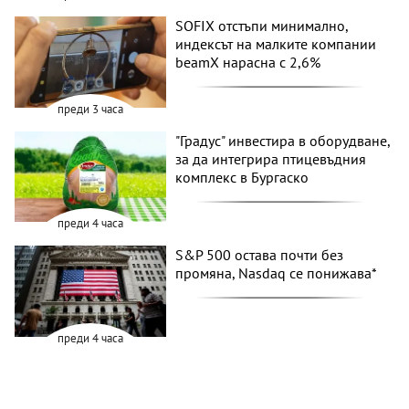
SOFIX отстъпи минимално,
индексът на малките компании
beamX нарасна с 2,6%
преди 3 часа
"Градус" инвестира в оборудване,
за да интегрира птицевъдния
комплекс в Бургаско
преди 4 часа
S&P 500 остава почти без
промяна, Nasdaq се понижава*
преди 4 часа