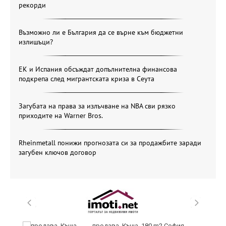
рекорди
Възможно ли е България да се върне към бюджетни
излишъци?
ЕК и Испания обсъждат допълнителна финансова
подкрепа след мигрантската криза в Сеута
Загубата на права за излъчване на NBA сви рязко
приходите на Warner Bros.
Rheinmetall понижи прогнозата си за продажбите заради
загубен ключов договор
в
продава, Къща, 180 m2 София