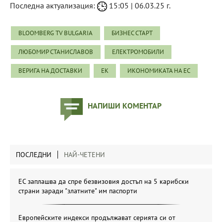
Последна актуализация:
15:05 | 06.03.25 г.
BLOOMBERG TV BULGARIA
БИЗНЕС СТАРТ
ЛЮБОМИР СТАНИСЛАВОВ
ЕЛЕКТРОМОБИЛИ
ВЕРИГА НА ДОСТАВКИ
ЕК
ИКОНОМИКАТА НА ЕС
НАПИШИ КОМЕНТАР
ПОСЛЕДНИ
НАЙ-ЧЕТЕНИ
ЕС заплашва да спре безвизовия достъп на 5 карибски
страни заради "златните" им паспорти
Европейските индекси продължават серията си от