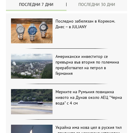
ПОСЛЕДНИ 7 ДНИ
ПОСЛЕДНИ 30 ДНИ
Последно забелязан в Кореком.
Днес – в JULIANY
Американски инвеститор се
превърна във втория по големина
преработвател на петрол в
Германия
Мерките на Румъния повишиха
нивото на Дунав около АЕЦ "Черна
вода" с 4 см
Украйна има нова цел в руския тил
- трудните за намиране установки