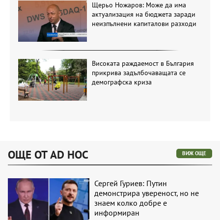
Щерьо Ножаров: Може да има
актуализация на бюджета заради
неизпълнени капиталови разходи
Високата раждаемост в България
прикрива задълбочаващата се
демографска криза
ОЩЕ ОТ AD HOC
ВИЖ ОЩЕ
Сергей Гуриев: Путин
демонстрира увереност, но не
знаем колко добре е
информиран