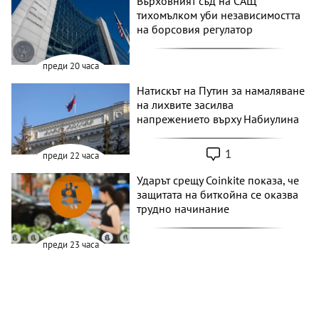
Върховният съд на САЩ
тихомълком уби независимостта
на борсовия регулатор
преди 20 часа
Натискът на Путин за намаляване
на лихвите засилва
напрежението върху Набиулина
1
преди 22 часа
Ударът срещу Coinkite показа, че
защитата на биткойна се оказва
трудно начинание
преди 23 часа