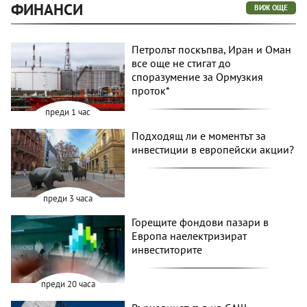
ФИНАНСИ
ВИЖ ОЩЕ
Петролът поскъпва, Иран и Оман
все още не стигат до
споразумение за Ормузкия
проток*
преди 1 час
Подходящ ли е моментът за
инвестиции в европейски акции?
преди 3 часа
Горещите фондови пазари в
Европа наелектризират
инвеститорите
преди 20 часа