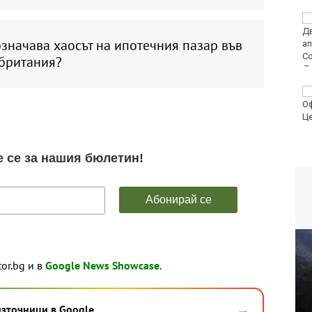
Черно море
представи
значава хаосът на ипотечния пазар във
дублиращия си отбор
за есента
британия?
МВнР привика
посланичката на
Украйна у нас
tor.bg и в
Google News Showcase
.
→
източници в Google