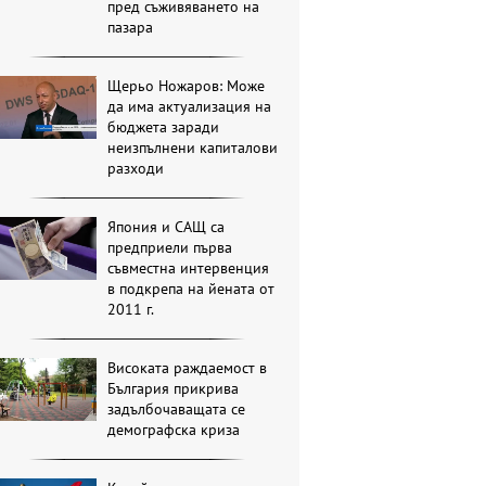
пред съживяването на
пазара
Щерьо Ножаров: Може
да има актуализация на
бюджета заради
неизпълнени капиталови
разходи
Япония и САЩ са
предприели първа
съвместна интервенция
в подкрепа на йената от
2011 г.
Високата раждаемост в
България прикрива
задълбочаващата се
демографска криза