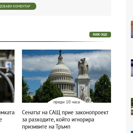
ДОБАВИ КОМЕНТАР
ВИЖ ОЩЕ
преди 10 часа
имката
Сенатът на САЩ прие законопроект
е
за разходите, който игнорира
призивите на Тръмп