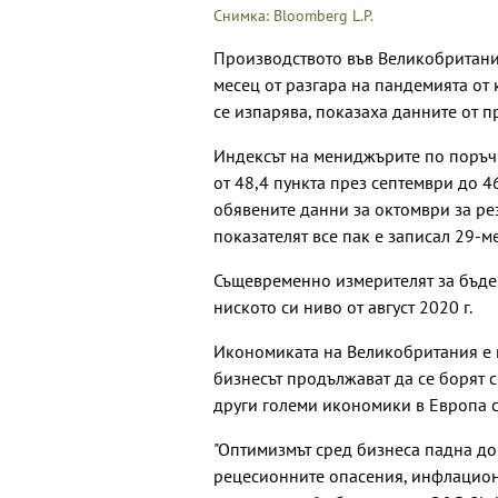
Снимка: Bloomberg L.P.
Производството във Великобритани
месец от разгара на пандемията от 
се изпарява, показаха данните от п
Индексът на мениджърите по поръчк
от 48,4 пункта през септември до 4
обявените данни за октомври за ре
показателят все пак е записал 29-м
Същевременно измерителят за бъдещ
ниското си ниво от август 2020 г.
Икономиката на Великобритания е н
бизнесът продължават да се борят 
други големи икономики в Европа с
"Оптимизмът сред бизнеса падна до
рецесионните опасения, инфлацион