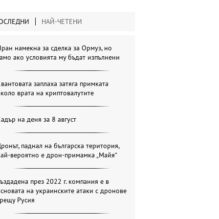
ОСЛЕДНИ
НАЙ-ЧЕТЕНИ
ран намекна за сделка за Ормуз, но
амо ако условията му бъдат изпълнени
вантовата заплаха затяга примката
коло врата на криптовалутите
адър на деня за 8 август
ронът, паднал на българска територия,
най-вероятно е дрон-примамка „Майя“
ъздадена през 2022 г. компания е в
сновата на украинските атаки с дронове
срещу Русия