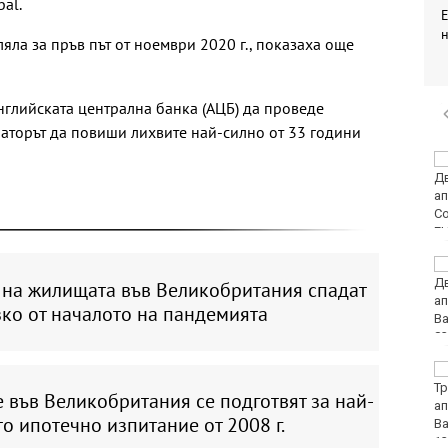
bal.
ляла за пръв път от ноември 2020 г., показаха още
Английската централна банка (АЦБ) да проведе
латорът да повиши лихвите най-силно от 33 години
Украйна: Не сме
насочвали умишлено
дрон към България
Седмичен хороскоп 10
август - 16 август 2026
 на жилищата във Великобритания спадат
ко от началото на пандемията
Полицията във Варна
излезе с призив и
 във Великобритания се подготвят за най-
съвети към
о ипотечно изпитание от 2008 г.
плажуващите