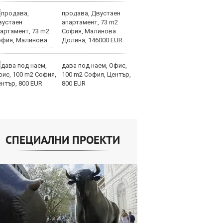
продава, Двустаен
И
апартамент, 73 m2
ин
София, Малинова
с 
Долина, 146000 EUR
те
дава под наем, Офис,
Ту
100 m2 София, Център,
дв
800 EUR
къ
в
СПЕЦИАЛНИ ПРОЕКТИ