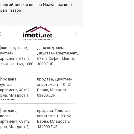
Енергийният бизнес на Huawei намира
нови пазари
дава под наем,
Ис
Двустаен апартамент,
па
67 m2 София, Център,
о
1080 EUR
продава, Двустаен
В
апартамент, 48 m2
ик
Варна, Младост 1,
но
83900 EUR
продава, Тристаен
Тр
апартамент, 68 m2
зл
Варна, Младост 2,
в
134900 EUR
е