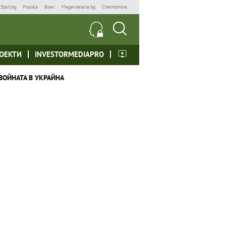
Start.bg
Posoka
Boec
Megavselena.bg
Chernomore
ОЕКТИ
INVESTORMEDIAPRO
ВОЙНАТА В УКРАЙНА