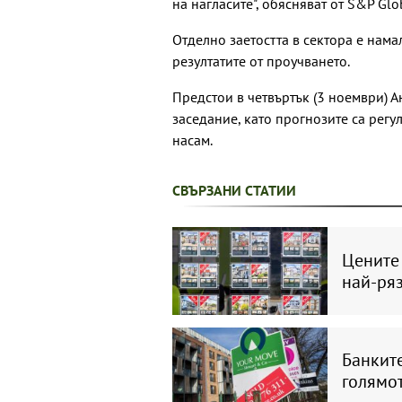
на нагласите", обясняват от S&P Glo
Отделно заетостта в сектора е нама
резултатите от проучването.
Предстои в четвъртък (3 ноември) 
заседание, като прогнозите са регу
насам.
СВЪРЗАНИ СТАТИИ
Цените
най-ряз
Банките
голямот