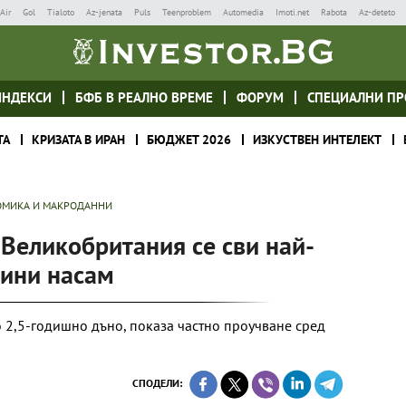
Air
Gol
Tialoto
Az-jenata
Puls
Teenproblem
Automedia
Imoti.net
Rabota
Az-deteto
ИНДЕКСИ
БФБ В РЕАЛНО ВРЕМЕ
ФОРУМ
СПЕЦИАЛНИ ПР
ТА
КРИЗАТА В ИРАН
БЮДЖЕТ 2026
ИЗКУСТВЕН ИНТЕЛЕКТ
МИКА И МАКРОДАННИ
Великобритания се сви най-
дини насам
 2,5-годишно дъно, показа частно проучване сред
СПОДЕЛИ: