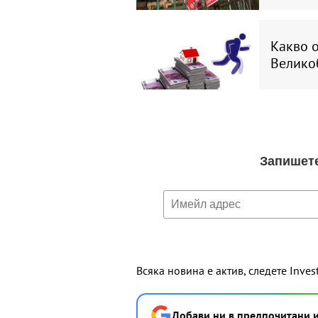
Какво о
Велико
Всяка новина е актив, следете Inves
Добави ни в предпочитани 