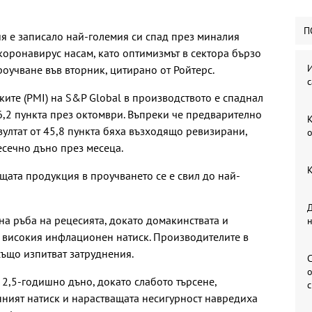
П
я е записало най-големия си спад през миналия
коронавирус насам, като оптимизмът в сектора бързо
И
роучване във вторник, цитирано от Ройтерс.
с
ите (PMI) на S&P Global в производството е спаднал
6,2 пункта през октомври. Въпреки че предварително
К
зултат от 45,8 пункта бяха възходящо ревизирани,
о
есечно дъно през месеца.
К
ата продукция в проучването се е свил до най-
Д
а ръба на рецесията, докато домакинствата и
с високия инфлационен натиск. Производителите в
ъщо изпитват затруднения.
С
о
 2,5-годишно дъно, докато слабото търсене,
ният натиск и нарастващата несигурност навредиха