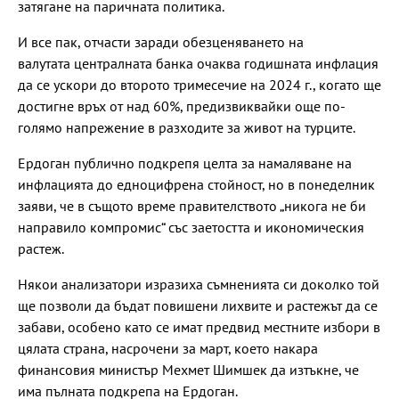
затягане на паричната политика.
И все пак, отчасти заради обезценяването на
валутата централната банка очаква годишната инфлация
да се ускори до второто тримесечие на 2024 г., когато ще
достигне връх от над 60%, предизвиквайки още по-
голямо напрежение в разходите за живот на турците.
Ердоган публично подкрепя целта за намаляване на
инфлацията до едноцифрена стойност, но в понеделник
заяви, че в същото време правителството „никога не би
направило компромис“ със заетостта и икономическия
растеж.
Някои анализатори изразиха съмненията си доколко той
ще позволи да бъдат повишени лихвите и растежът да се
забави, особено като се имат предвид местните избори в
цялата страна, насрочени за март, което накара
финансовия министър Мехмет Шимшек да изтъкне, че
има пълната подкрепа на Ердоган.