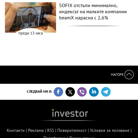
SOFIX отстъпи минимално,
индексът на малките компании
beamX нарасна с 2,6%
преди 13 часа
НАГОРЕ
СЛЕДВАЙ НИ В:
Контакти
|
Реклама
|
RSS
|
Поверителност
|
Условия за ползване
|