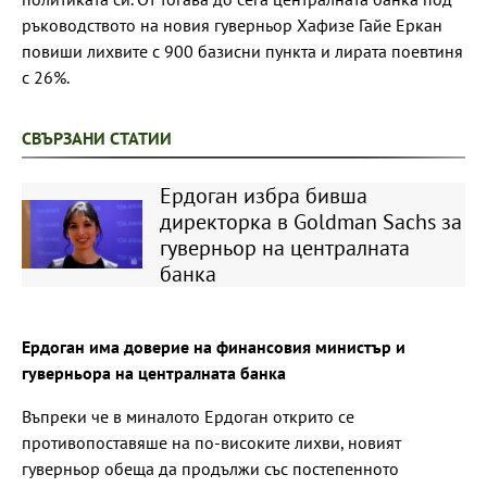
ръководството на новия гуверньор Хафизе Гайе Еркан
повиши лихвите с 900 базисни пункта и лирата поевтиня
с 26%.
СВЪРЗАНИ СТАТИИ
Ердоган избра бивша
директорка в Goldman Sachs за
гуверньор на централната
банка
Ердоган има доверие на финансовия министър и
гуверньора на централната банка
Въпреки че в миналото Ердоган открито се
противопоставяше на по-високите лихви, новият
гуверньор обеща да продължи със постепенното