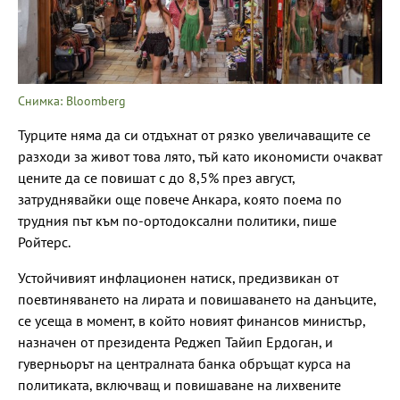
Снимка: Bloomberg
Турците няма да си отдъхнат от рязко увеличаващите се
разходи за живот това лято, тъй като икономисти очакват
цените да се повишат с до 8,5% през август,
затруднявайки още повече Анкара, която поема по
трудния път към по-ортодоксални политики, пише
Ройтерс.
Устойчивият инфлационен натиск, предизвикан от
поевтиняването на лирата и повишаването на данъците,
се усеща в момент, в който новият финансов министър,
назначен от президента Реджеп Тайип Ердоган, и
гуверньорът на централната банка обръщат курса на
политиката, включващ и повишаване на лихвените