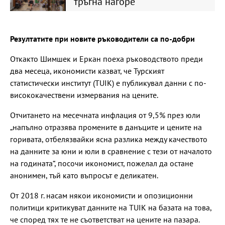
тръгна нагоре
Резултатите при новите ръководители са по-добри
Откакто Шимшек и Еркан поеха ръководството преди
два месеца, икономисти казват, че Турският
статистически институт (TUIK) е публикувал данни с по-
висококачествени измервания на цените.
Отчитането на месечната инфлация от 9,5% през юли
„напълно отразява промените в данъците и цените на
горивата, отбелязвайки ясна разлика между качеството
на данните за юни и юли в сравнение с тези от началото
на годината“, посочи икономист, пожелал да остане
анонимен, тъй като въпросът е деликатен.
От 2018 г. насам някои икономисти и опозиционни
политици критикуват данните на TUIK на базата на това,
че според тях те не съответстват на цените на пазара.