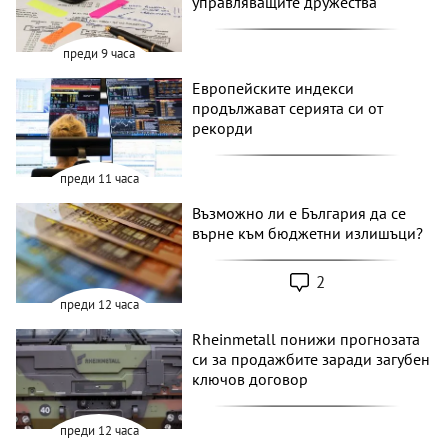
управляващите дружества
преди 9 часа
Европейските индекси
продължават серията си от
рекорди
преди 11 часа
Възможно ли е България да се
върне към бюджетни излишъци?
2
преди 12 часа
Rheinmetall понижи прогнозата
си за продажбите заради загубен
ключов договор
преди 12 часа