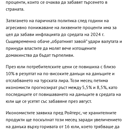
проценти, които се очаква да забавят търсенето в
страната.
Затягането на паричната политика след години на
агресивно понижаване на лихвените проценти има за
цел да забави инфлацията до средата на 2024 г.
Същевременно обаче „обратният завой“ удари валутата и
принуди властите да молят вече изтощените
домакинства да бъдат търпеливи.
През юли потребителските цени се повишиха с близо
10% в резултат на по-високите данъци на данъците и
отслабването на турската лира. Този месец петима
икономисти прогнозират ръст между 5,5% и 8,5%, като
последиците от повишаването на данъците в средата на
юли ще се усетят със забавяне през август.
Икономистите заявиха пред Ройтерс, че хранителните
продукти ще поскъпнат този месец заради увеличението
на данъка върху горивата от 16 юли, което трябваше да