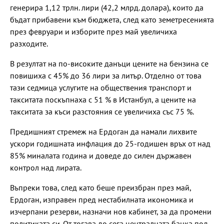
генерира 1,12 трлн. лири (42,2 млрд. долара), които да
бъдат прибавени към бюджета, след като земетресенията
през февруари и изборите през май увеличиха
разходите.
В резултат на по-високите данъци цените на бензина се
повишиха с 45% до 36 лири за литър. Отделно от това
тази седмица услугите на обществения транспорт и
такситата поскъпнаха с 51 % в Истанбул, а цените на
такситата за къси разстояния се увеличиха със 75 %.
Предишният стремеж на Ердоган да намали лихвите
ускори годишната инфлация до 25-годишен връх от над
85% миналата година и доведе до силен държавен
контрол над лирата.
Въпреки това, след като беше преизбран през май,
Ердоган, изправен пред нестабилната икономика и
изчерпани резерви, назначи нов кабинет, за да промени
политиката си. От тогава до сега централната банка под