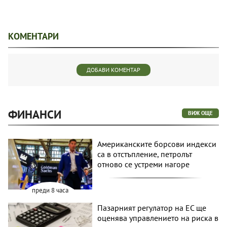
КОМЕНТАРИ
ДОБАВИ КОМЕНТАР
ФИНАНСИ
ВИЖ ОЩЕ
Американските борсови индекси
са в отстъпление, петролът
отново се устреми нагоре
преди 8 часа
Пазарният регулатор на ЕС ще
оценява управлението на риска в