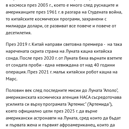
в космоса през 2003 г., което е много след руснаците и
американците през 1961 г. в разгара на Студената война,
то китайските космически програми, захранени с
милиарди долари, се развиват все повече и повече от
десетилетия.
През 2019 г. Китай направи световна премиера - на така
наречената скрита страна на Луната кацна китайска
сонда. После през 2020 г. от Луната бяха върнати взетите
от сондата проби - една невиждана от над 40 години
операция. През 2021 г. малък китайски робот кацна на
Марс.
Половин век след последните мисии до Луната "Аполо",
американската космическа агенция НАСА съсредоточава
усилията си върху програмата "Артемис" ("Артемида"),
която официално цели през 2025 г. да върне
американски астронавти на Луната, сред които да бъдат
и първата жена и първият афроамериканец, които да