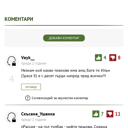
КОМЕНТАРИ
ДОБАВИ КОМЕНТАР
Vayk__
4
8
преди 2 години
Незнам кой какви планове има ама, бате ти Илън
4
(Space X) е с десет гърди напред пред всички!!!
отговор
Сигнализирай за неуместен коментар
Скъсана_Ушанка
7
11
преди 2 години
пPaccия - на гол тумбак - чифте пищови. Средна