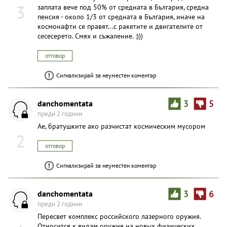
3
заплата вече под 50% от средната в България, средна
пенсия - около 1/3 от средната в България, иначе на
космонафти се правят...с ракетите и двигателите от
сесесерето. Смях и съжаление. :)))
отговор
Сигнализирай за неуместен коментар
danchomentata
3
5
преди 2 години
Ae, братушките ако разчистат космическим мусором
2
отговор
Сигнализирай за неуместен коментар
danchomentata
3
6
преди 2 години
Пересвет комплекс российского лазерного оружия.
Относится к видам оружия на новых физических