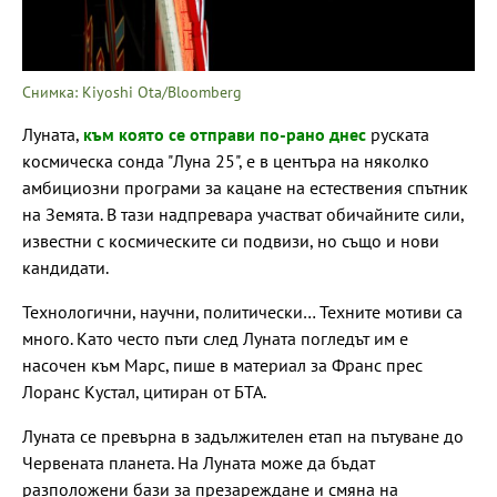
Снимка: Kiyoshi Ota/Bloomberg
Луната,
към която се отправи по-рано днес
руската
космическа сонда "Луна 25", е в центъра на няколко
амбициозни програми за кацане на естествения спътник
на Земята. В тази надпревара участват обичайните сили,
известни с космическите си подвизи, но също и нови
кандидати.
Технологични, научни, политически… Техните мотиви са
много. Като често пъти след Луната погледът им е
насочен към Марс, пише в материал за Франс прес
Лоранс Кустал, цитиран от БТА.
Луната се превърна в задължителен етап на пътуване до
Червената планета. На Луната може да бъдат
разположени бази за презареждане и смяна на