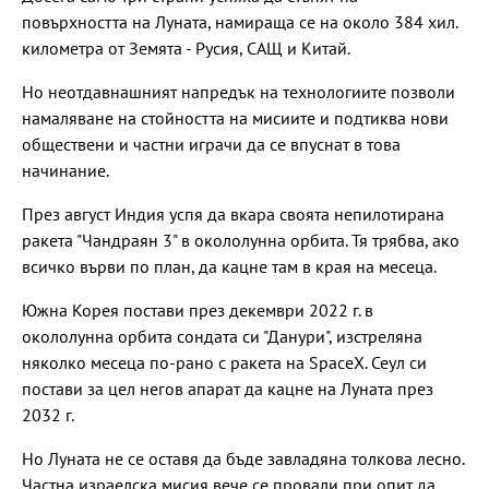
повърхността на Луната, намираща се на около 384 хил.
километра от Земята - Русия, САЩ и Китай.
Но неотдавнашният напредък на технологиите позволи
намаляване на стойността на мисиите и подтиква нови
обществени и частни играчи да се впуснат в това
начинание.
През август Индия успя да вкара своята непилотирана
ракета "Чандраян 3" в окололунна орбита. Тя трябва, ако
всичко върви по план, да кацне там в края на месеца.
Южна Корея постави през декември 2022 г. в
окололунна орбита сондата си "Данури", изстреляна
няколко месеца по-рано с ракета на SpaceX. Сеул си
постави за цел негов апарат да кацне на Луната през
2032 г.
Но Луната не се оставя да бъде завладяна толкова лесно.
Частна израелска мисия вече се провали при опит да