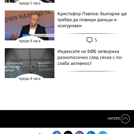
преди 5 часа
Кристофор Павлов: България ще
трябва да повиши данъци и
осигуровки
5
преди 8 часа
Индексите на БФБ затвориха
разнопосочно след сесия с по-
слаба активност
преди 8 часа
НАГОРЕ