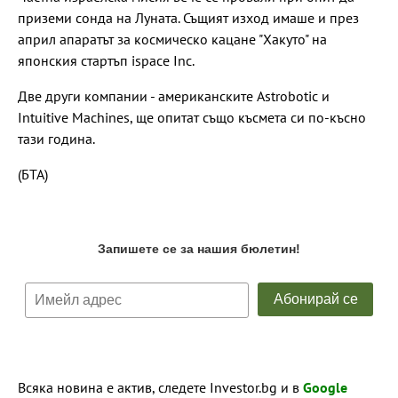
приземи сонда на Луната. Същият изход имаше и през
април апаратът за космическо кацане "Хакуто" на
японския стартъп ispace Inc.
Две други компании - американските Astrobotic и
Intuitive Machines, ще опитат също късмета си по-късно
тази година.
(БТА)
Всяка новина е актив, следете Investor.bg и в
Google