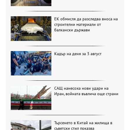
ЕК обмисля да разследва вноса на
строителни материали от
балкански държави
Кадър на деня за 3 август
САЩ нанесоха нови удари на
Иран, войната въвлича още страни
Търсенето в Китай на жилища в
съветски стил показва