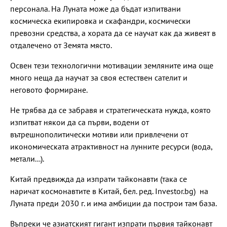
персонала. На Луната може да бъдат изпитвани
космическа екипировка и скафандри, космически
превозни средства, а хората да се научат как да живеят в
отдалечено от Земята място.
Освен тези технологични мотивации земляните има още
много неща да научат за своя естествен сателит и
неговото формиране.
Не трябва да се забравя и стратегическата нужда, която
изпитват някои да са първи, водени от
вътрешнополитически мотиви или привлечени от
икономическата атрактивност на лунните ресурси (вода,
метали...).
Китай предвижда да изпрати тайконавти (така се
наричат космонавтите в Китай, бел. ред. Investor.bg) на
Луната преди 2030 г. и има амбиции да построи там база.
Въпреки че азиатският гигант изпрати първия тайконавт