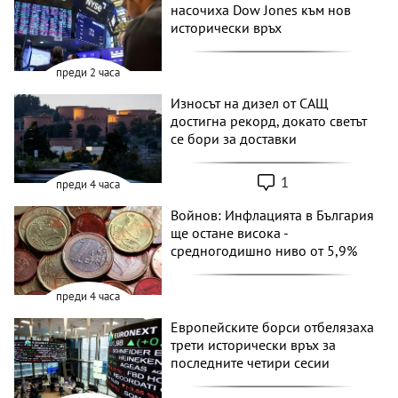
насочиха Dow Jones към нов
исторически връх
преди 2 часа
Износът на дизел от САЩ
достигна рекорд, докато светът
се бори за доставки
1
преди 4 часа
Войнов: Инфлацията в България
ще остане висока -
средногодишно ниво от 5,9%
преди 4 часа
Европейските борси отбелязаха
трети исторически връх за
последните четири сесии