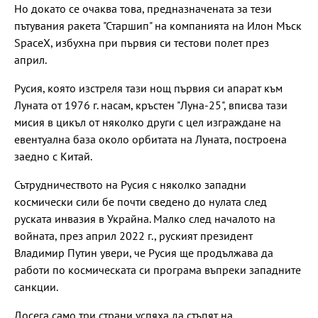
Но докато се очаква това, предназначената за тези
пътувания ракета "Старшип" на компанията на Илон Мъск
SpaceX, избухна при първия си тестови полет през
април.
Русия, която изстреля тази нощ първия си апарат към
Луната от 1976 г. насам, кръстен "Луна-25", вписва тази
мисия в цикъл от няколко други с цел изграждане на
евентуална база около орбитата на Луната, построена
заедно с Китай.
Сътрудничеството на Русия с няколко западни
космически сили бе почти сведено до нулата след
руската инвазия в Украйна. Малко след началото на
войната, през април 2022 г., руският президент
Владимир Путин увери, че Русия ще продължава да
работи по космическата си програма въпреки западните
санкции.
Досега само три страни успяха да стъпят на