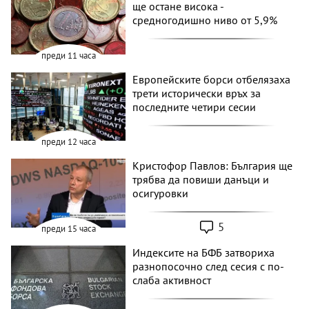
ще остане висока -
средногодишно ниво от 5,9%
преди 11 часа
Европейските борси отбелязаха
трети исторически връх за
последните четири сесии
преди 12 часа
Кристофор Павлов: България ще
трябва да повиши данъци и
осигуровки
5
преди 15 часа
Индексите на БФБ затвориха
разнопосочно след сесия с по-
слаба активност