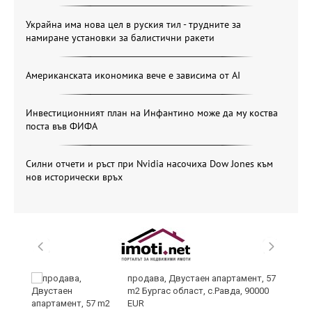
Украйна има нова цел в руския тил - трудните за
намиране установки за балистични ракети
Американската икономика вече е зависима от АІ
Инвестиционният план на Инфантино може да му коства
поста във ФИФА
Силни отчети и ръст при Nvidia насочиха Dow Jones към
нов исторически връх
продава, Двустаен апартамент, 57
m2 Бургас област, с.Равда, 90000
EUR