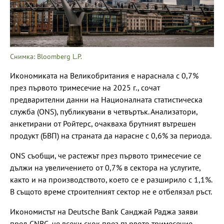
Снимка: Bloomberg L.P.
Икономиката на Великобритания е нараснала с 0,7%
през първото тримесечие на 2025 г., сочат
предварителни данни на Националната статистическа
служба (ONS), публикувани в четвъртък. Анализатори,
анкетирани от Ройтерс, очакваха брутният вътрешен
продукт (БВП) на страната да нарасне с 0,6% за периода.
ONS съобщи, че растежът през първото тримесечие се
дължи на увеличението от 0,7% в сектора на услугите,
както и на производството, което се е разширило с 1,1%.
В същото време строителният сектор не е отбелязал ръст.
Икономистът на Deutsche Bank Санджай Раджа заяви
пред CNBC, че всеки скок през първото тримесечие