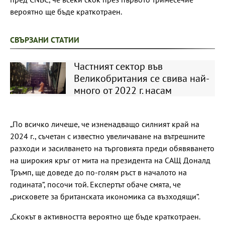
вероятно ще бъде краткотраен.
СВЪРЗАНИ СТАТИИ
Частният сектор във
Великобритания се свива най-
много от 2022 г. насам
„По всичко личеше, че изненадващо силният край на
2024 г., съчетан с известно увеличаване на вътрешните
разходи и засилването на търговията преди обявяването
на широкия кръг от мита на президента на САЩ Доналд
Тръмп, ще доведе до по-голям ръст в началото на
годината“, посочи той. Експертът обаче смята, че
„рисковете за британската икономика са възходящи“.
„Скокът в активността вероятно ще бъде краткотраен.