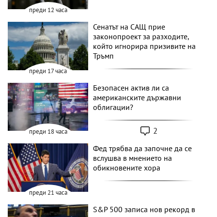
преди 12 часа
Сенатът на САЩ прие
законопроект за разходите,
който игнорира призивите на
Тръмп
преди 17 часа
Безопасен актив ли са
американските държавни
облигации?
2
преди 18 часа
Фед трябва да започне да се
вслушва в мнението на
обикновените хора
преди 21 часа
S&P 500 записа нов рекорд в