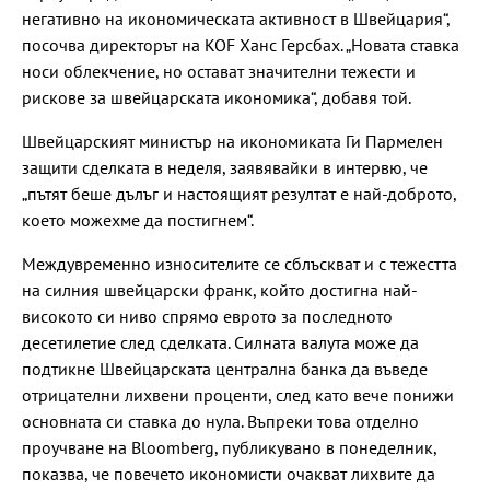
негативно на икономическата активност в Швейцария“,
посочва директорът на KOF Ханс Герсбах. „Новата ставка
носи облекчение, но остават значителни тежести и
рискове за швейцарската икономика“, добавя той.
Швейцарският министър на икономиката Ги Пармелен
защити сделката в неделя, заявявайки в интервю, че
„пътят беше дълъг и настоящият резултат е най-доброто,
което можехме да постигнем“.
Междувременно износителите се сблъскват и с тежестта
на силния швейцарски франк, който достигна най-
високото си ниво спрямо еврото за последното
десетилетие след сделката. Силната валута може да
подтикне Швейцарската централна банка да въведе
отрицателни лихвени проценти, след като вече понижи
основната си ставка до нула. Въпреки това отделно
проучване на Bloomberg, публикувано в понеделник,
показва, че повечето икономисти очакват лихвите да