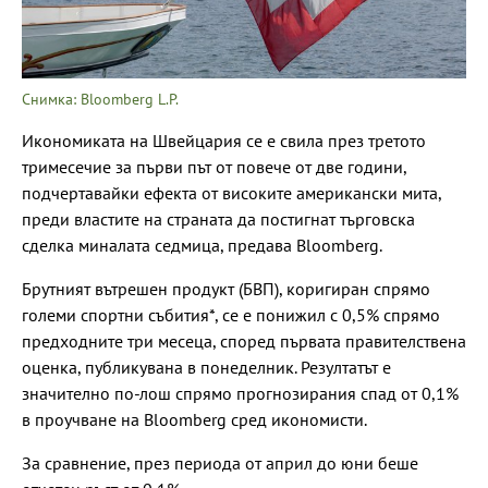
Снимка: Bloomberg L.P.
Икономиката на Швейцария се е свила през третото
тримесечие за първи път от повече от две години,
подчертавайки ефекта от високите американски мита,
преди властите на страната да постигнат търговска
сделка миналата седмица, предава Bloomberg.
Брутният вътрешен продукт (БВП), коригиран спрямо
големи спортни събития*, се е понижил с 0,5% спрямо
предходните три месеца, според първата правителствена
оценка, публикувана в понеделник. Резултатът е
значително по-лош спрямо прогнозирания спад от 0,1%
в проучване на Bloomberg сред икономисти.
За сравнение, през периода от април до юни беше