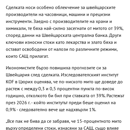
Сделката носи особено облекчение за швейцарските
производители на часовници, машини и прецизни
инструменти. Заедно с производителите на храни и
химикали, те бяха най-силно засегнати от митото от 39%,
според данни на Швейцарската централна банка. Други
ключови износни стоки като лекарства и злато бяха и
остават освободени от налози по различните режими,
които САЩ прилагат.
Икономистите бързо повишиха прогнозите си за
Швейцария след сделката. Изследователският институт
KOF в Цюрих оценява, че по-ниското мито ще доведе до
растеж с между 0,3 и 0,5 процентни пункта по-висок
годишно, отколкото би бил при ставката от 39%. Растежът
през 2026 г. - който институтът преди беше оценил на
0,9% - следователно вече ще надхвърли 1%.
„Все пак не бива да се забравя, че 15-процентното мито
върху определени стоки, изнасяни за САЩ, също влияе