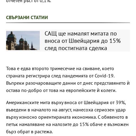
отчетен ръст от 0,1%.
СВЪРЗАНИ СТАТИИ
САЩ ще намалят митата по
вноса от Швейцария до 15%
след постигната сделка
Това е едва второто тримесечие на свиване, което
страната регистрира след пандемията от Covid-19.
Въпреки разочароващите данни от днес представянето ѝ
остава по-добро от това на европейските ѝ колеги.
Американските мита върху вноса от Швейцария от 39%,
въведени в началото на август, нанесоха сериозен удар
върху износно ориентираната икономика. С обявеното в
петък намаляване на налозите до 15% обаче е възможен
бърз обрат в растежа.