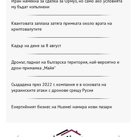
Иран намекна за сделка за Ормуз, но само ако условията
му бъдат изпълнени
Квантовата заплаха затяга примката около врата на
криптовалутите
Кадър на деня за 8 август
Дронът, паднал на българска територия, най-вероятно е
дрон-примамка „Майя“
Създадена през 2022 г. компания е в основата на
украинските атаки с дронове срещу Русия
Енергийният бизнес на Huawei намира нови пазари