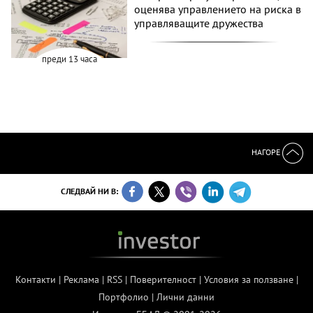
оценява управлението на риска в
управляващите дружества
преди 13 часа
НАГОРЕ
СЛЕДВАЙ НИ В:
Контакти
|
Реклама
|
RSS
|
Поверителност
|
Условия за ползване
|
Портфолио
|
Лични данни