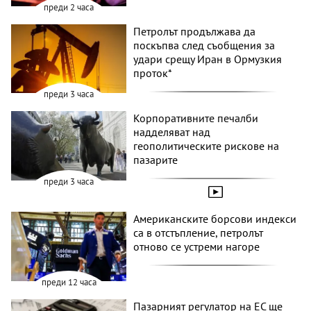
преди 2 часа
Петролът продължава да
поскъпва след съобщения за
удари срещу Иран в Ормузкия
проток*
преди 3 часа
Корпоративните печалби
надделяват над
геополитическите рискове на
пазарите
преди 3 часа
Американските борсови индекси
са в отстъпление, петролът
отново се устреми нагоре
преди 12 часа
Пазарният регулатор на ЕС ще