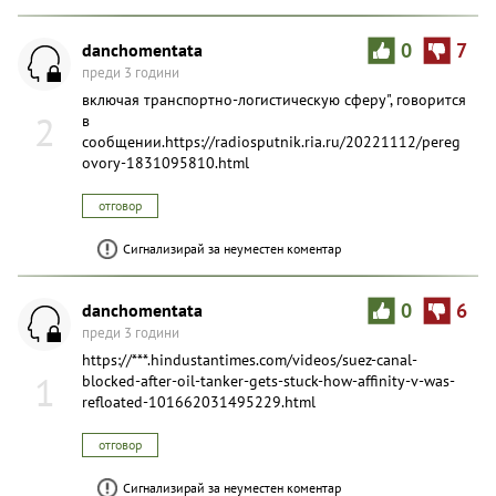
danchomentata
0
7
преди 3 години
включая транспортно-логистическую сферу", говорится
2
в
сообщении.https://radiosputnik.ria.ru/20221112/pereg
ovory-1831095810.html
отговор
Сигнализирай за неуместен коментар
danchomentata
0
6
преди 3 години
https://***.hindustantimes.com/videos/suez-canal-
1
blocked-after-oil-tanker-gets-stuck-how-affinity-v-was-
refloated-101662031495229.html
отговор
Сигнализирай за неуместен коментар