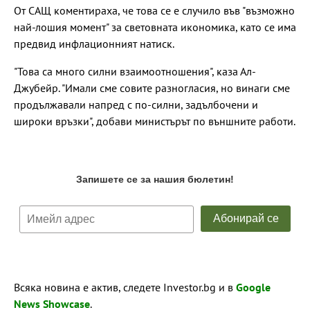
От САЩ коментираха, че това се е случило във "възможно
най-лошия момент" за световната икономика, като се има
предвид инфлационният натиск.
"Това са много силни взаимоотношения", каза Ал-
Джубейр. "Имали сме совите разногласия, но винаги сме
продължавали напред с по-силни, задълбочени и
широки връзки", добави министърът по външните работи.
Всяка новина е актив, следете Investor.bg и в
Google
News Showcase
.