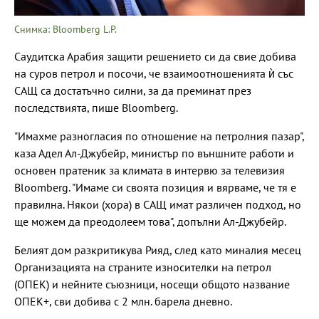
Снимка: Bloomberg L.P.
Саудитска Арабия защити решението си да свие добива
на суров петрол и посочи, че взаимоотношенията ѝ със
САЩ са достатъчно силни, за да преминат през
последствията, пише Bloomberg.
"Имахме разногласия по отношение на петролния пазар",
каза Адел Ал-Джубейр, министър по външните работи и
основен пратеник за климата в интервю за телевизия
Bloomberg. "Имаме си своята позиция и вярваме, че тя е
правилна. Някои (хора) в САЩ имат различен подход, но
ще можем да преодолеем това", допълни Ал-Джубейр.
Белият дом разкритикува Рияд, след като миналия месец
Организацията на страните износителки на петрол
(ОПЕК) и нейните съюзници, носещи общото название
ОПЕК+, сви добива с 2 млн. барела дневно.