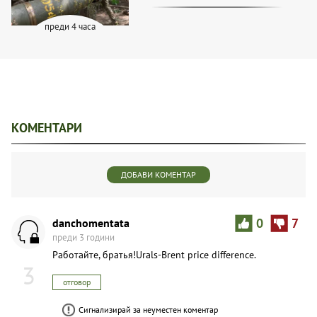
преди 4 часа
КОМЕНТАРИ
ДОБАВИ КОМЕНТАР
danchomentata
0
7
преди 3 години
Работайте, братья!Urals-Brent price difference.
3
отговор
Сигнализирай за неуместен коментар