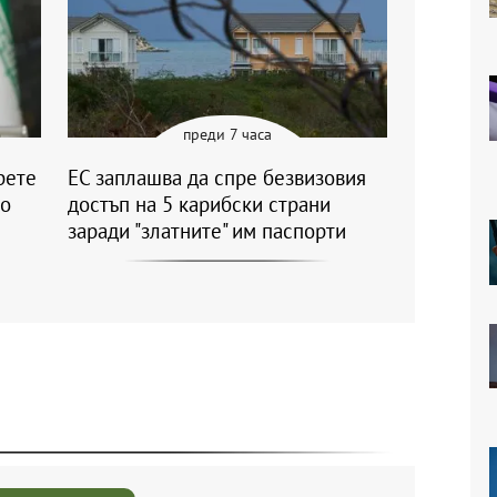
преди 7 часа
рете
ЕС заплашва да спре безвизовия
ко
достъп на 5 карибски страни
заради "златните" им паспорти