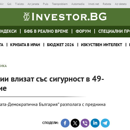
Air
Gol
Tialoto
Az-jenata
Puls
Teenproblem
Automedia
Imoti.net
Rabota
Az-deteto
ИНДЕКСИ
БФБ В РЕАЛНО ВРЕМЕ
ФОРУМ
СПЕЦИАЛНИ ПР
ТА
КРИЗАТА В ИРАН
БЮДЖЕТ 2026
ИЗКУСТВЕН ИНТЕЛЕКТ
ТИКА
ии влизат със сигурност в 49-
ие
та-Демократична България“ разполага с преднина
СПОДЕЛИ: