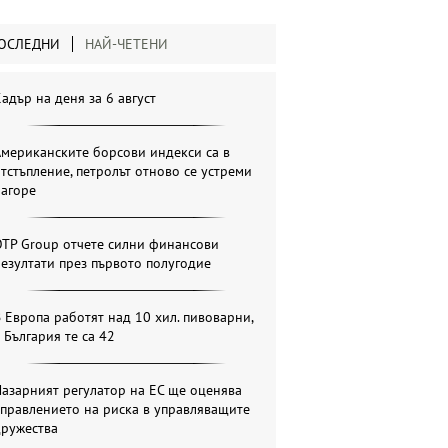
ОСЛЕДНИ
НАЙ-ЧЕТЕНИ
адър на деня за 6 август
мериканските борсови индекси са в
тстъпление, петролът отново се устреми
нагоре
OTP Group отчете силни финансови
езултати през първото полугодие
 Европа работят над 10 хил. пивоварни,
 България те са 42
азарният регулатор на ЕС ще оценява
правлението на риска в управляващите
дружества