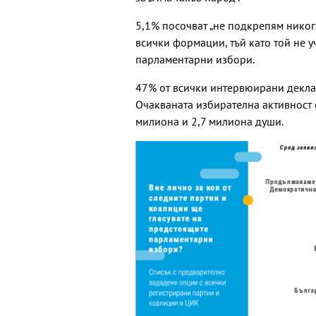
5,1% посочват „не подкрепям никого
всички формации, тъй като той не у
парламентарни избори.
47% от всички интервюирани деклар
Очакваната избирателна активност 
милиона и 2,7 милиона души.