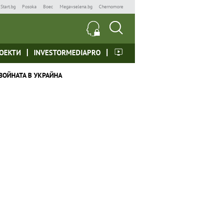
Start.bg
Posoka
Boec
Megavselena.bg
Chernomore
ОЕКТИ
INVESTORMEDIAPRO
ВОЙНАТА В УКРАЙНА