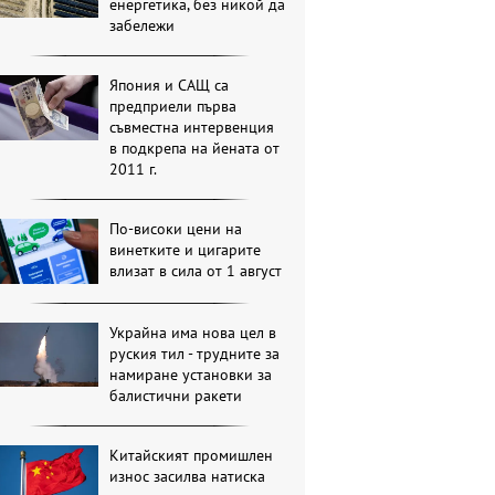
енергетика, без никой да
забележи
Япония и САЩ са
предприели първа
съвместна интервенция
в подкрепа на йената от
2011 г.
По-високи цени на
винетките и цигарите
влизат в сила от 1 август
Украйна има нова цел в
руския тил - трудните за
намиране установки за
балистични ракети
Китайският промишлен
износ засилва натиска