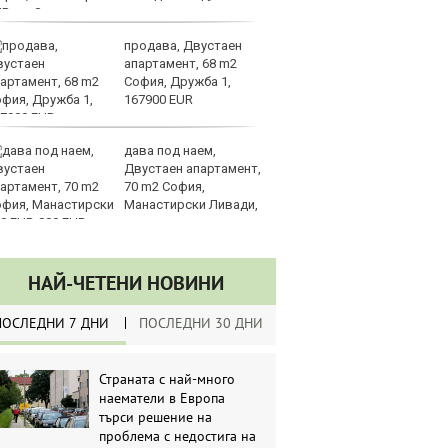
UR
продава, Двустаен
З
апартамент, 68 m2
на
София, Дружба 1,
лу
167900 EUR
дава под наем,
Сл
Двустаен апартамент,
по
70 m2 София,
А
Манастирски Ливади,
ин
0 EUR
долара
НАЙ-ЧЕТЕНИ НОВИНИ
ПОСЛЕДНИ 7 ДНИ
ПОСЛЕДНИ 30 ДНИ
Страната с най-много
наематели в Европа
търси решение на
проблема с недостига на