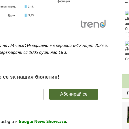
E
Златото стигна до
4295 долара за унция
Във Варна наградиха
на „24 часа“. Извършено е в периода 6-12 март 2023 г.
победителите в
тервюирани са 1005 души над 18 г.
Спартакиадата на ВМС
80
tor.bg и в
Google News Showcase
.