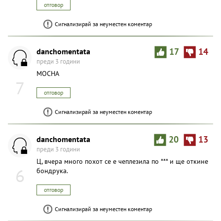
отговор
Сигнализирай за неуместен коментар
danchomentata
17
14
преди 3 години
MOCHA
7
отговор
Сигнализирай за неуместен коментар
danchomentata
20
13
преди 3 години
Ц, вчера много похот се е чеплезила по *** и ще откине
6
бондрука.
отговор
Сигнализирай за неуместен коментар