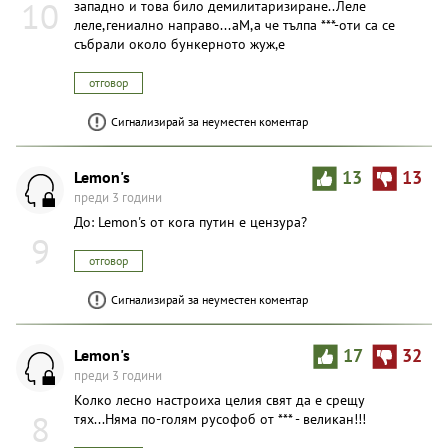
10
западно и това било демилитаризиране..Леле
леле,гениално направо...аМ,а че тълпа ***-оти са се
събрали около бункерното жуж,е
отговор
Сигнализирай за неуместен коментар
Lemon's
13
13
преди 3 години
До: Lemon's от кога путин е цензура?
9
отговор
Сигнализирай за неуместен коментар
Lemon's
17
32
преди 3 години
Колко лесно настроиха целия свят да е срещу
8
тях...Няма по-голям русофоб от *** - великан!!!