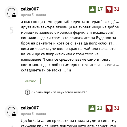
zelka007
17
31
преди 3 години
а пък снощи само един забраден като геран "шахед" ...
5
друзя антиваксъре-газовици не вървят нещо на добре
могъщите залпове с ирански фърчила и искандери/
кинжали ... да си спомняте приказките на Буданов за
броя на ракетите и кога се очаква да поприключат ...
писа ли човекът , че около края на май или началото
на юни ще са поприключили с този темп на
използване ?! сега се средоточаваме само в това ,
което могат да сглобят самодостатъчните занаятчии ...
складовете ги ометоха ... :)))
отговор
Сигнализирай за неуместен коментар
zelka007
21
31
преди 3 години
До: Jorkata ... тия приказки на гнuдата , дето синът му
служеше при свuнята пригожин като артилерист , пък