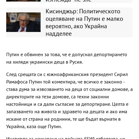
Кисинджър: Политическото
оцеляване на Путин е малко
вероятно, ако Украйна
надделее
Путин е обвинен за това, че е допуснал депортирането
на хиляди украински деца в Русия.
След срещата си с южноафриканския президент Сирил
Рамафоса Путин той коментира, че всичко е законно -
става дума за извозването на деца от социални домове, а
директорите на тези домове, са техни законни
настойници и са дали съгласие за депортиране. Целта е
запазването на живота и здравето на децата и ако има
искане от страна на роднини, те ще бъдат върнати в
Украйна, каза още Путин.
Института за изучаване на войната (ISW) отбелязва, че