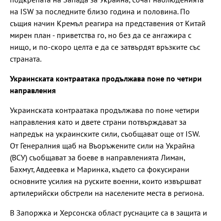
на ISW за последните близо година и половина. По
същия начин Кремъл реагира на представения от Китай
мирен план - приветства го, но без да се ангажира с
нищо, и по-скоро целта е да се затвърдят връзките със
страната.
Украинската контраатака продължава поне по четири
направления
Украинската контраатака продължава по поне четири
направления като и двете страни потвърждават за
напредък на украинските сили, съобщават още от ISW.
От Генералния щаб на Въоръжените сили на Украйна
(ВСУ) съобщават за боеве в направленията Лиман,
Бахмут, Авдеевка и Маринка, където са фокусирани
основните усилия на руските военни, които извършват
артилерийски обстрели на населените места в региона.
В Запоржка и Херсонска област руснаците са в защита и