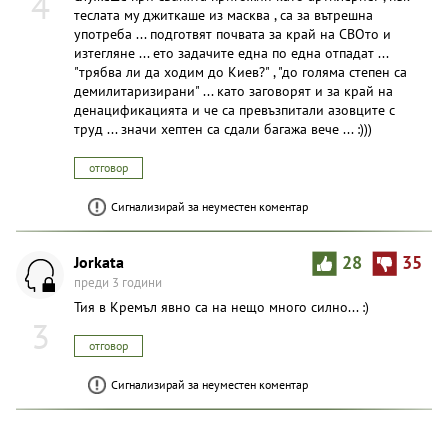
4
теслата му джиткаше из масква , са за вътрешна
употреба ... подготвят почвата за край на СВОто и
изтегляне ... ето задачите една по една отпадат ...
"трябва ли да ходим до Киев?" , "до голяма степен са
демилитаризирани" ... като заговорят и за край на
денацификацията и че са превъзпитали азовците с
труд ... значи хептен са сдали багажа вече ... :)))
отговор
Сигнализирай за неуместен коментар
Jorkata
28
35
преди 3 години
Тия в Кремъл явно са на нещо много силно... :)
3
отговор
Сигнализирай за неуместен коментар