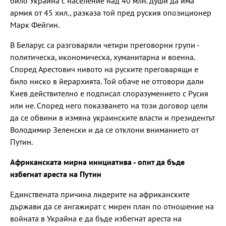
било Украйна с население над 40 млн. души да има
армия от 45 хил., разказа той пред руския опозиционер
Марк Фейгин.
В Беларус са разговаряли четири преговорни групи -
политическа, икономическа, хуманитарна и военна.
Според Арестович нивото на руските преговарящи е
било ниско в йерархията. Той обаче не отговори дали
Киев действително е подписал споразумението с Русия
или не. Според него показването на този договор цели
да се обвини в измяна украинските власти и президентът
Володимир Зеленски и да се отклони вниманието от
Путин.
Африканската мирна инициатива - опит да бъде
избегнат ареста на Путин
Единствената причина лидерите на африканските
държави да се ангажират с мирен план по отношение на
войната в Украйна е да бъде избегнат ареста на