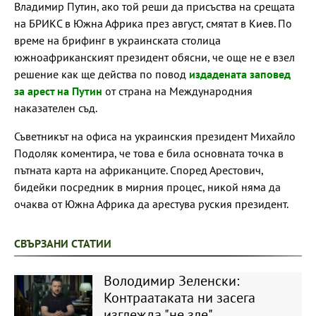
Владимир Путин, ако той реши да присъства на срещата
на БРИКС в Южна Африка през август, смятат в Киев. По
време на брифинг в украинската столица
южноафриканският президент обясни, че още не е взел
решение как ще действа по повод
издадената заповед
за арест на Путин
от страна на Международния
наказателен съд.
Съветникът на офиса на украинския президент Михайло
Подоляк коментира, че това е била основната точка в
пътната карта на африканците. Според Арестович,
бидейки посредник в мирния процес, никой няма да
очаква от Южна Африка да арестува руския президент.
СВЪРЗАНИ СТАТИИ
Володимир Зеленски:
Контраатаката ни засега
изглежда "не зле"