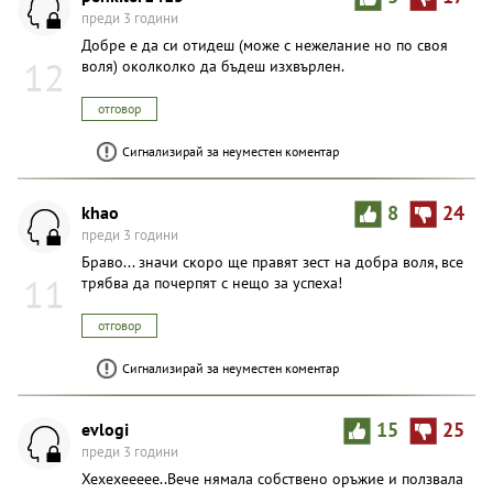
преди 3 години
Добре е да си отидеш (може с нежелание но по своя
12
воля) околколко да бъдеш изхвърлен.
отговор
Сигнализирай за неуместен коментар
khao
8
24
преди 3 години
Браво... значи скоро ще правят зест на добра воля, все
11
трябва да почерпят с нещо за успеха!
отговор
Сигнализирай за неуместен коментар
evlogi
15
25
преди 3 години
Хехехеееее..Вече нямала собствено оръжие и ползвала