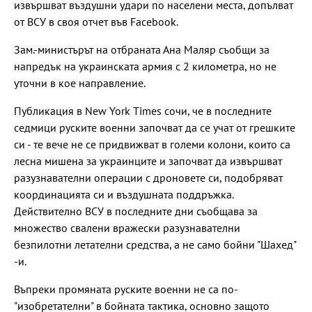
извършват въздушни удари по населени места, допълват
от ВСУ в своя отчет във Facebook.
Зам.-министърът на отбраната Ана Маляр съобщи за
напредък на украинската армия с 2 километра, но не
уточни в кое направление.
Публикация в New York Times сочи, че в последните
седмици руските военни започват да се учат от грешките
си - те вече не се придвижват в големи колони, които са
лесна мишена за украинците и започват да извършват
разузнавателни операции с дроновете си, подобряват
координацията си и въздушната поддръжка.
Действително ВСУ в последните дни съобщава за
множество свалени вражески разузнавателни
безпилотни летателни средства, а не само бойни "Шахед"
-и.
Въпреки промяната руските военни не са по-
"изобретателни" в бойната тактика, основно защото