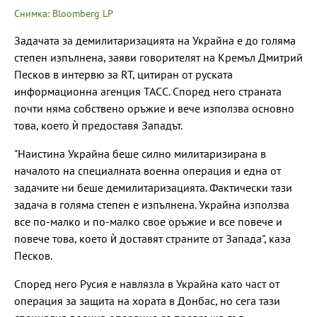
Снимка: Bloomberg LP
Задачата за демилитаризацията на Украйна е до голяма
степен изпълнена, заяви говорителят на Кремъл Дмитрий
Песков в интервю за RT, цитиран от руската
информационна агенция ТАСС. Според него страната
почти няма собствено оръжие и вече използва основно
това, което ѝ предоставя Западът.
"Наистина Украйна беше силно милитаризирана в
началото на специалната военна операция и една от
задачите ни беше демилитаризацията. Фактически тази
задача в голяма степен е изпълнена. Украйна използва
все по-малко и по-малко свое оръжие и все повече и
повече това, което ѝ доставят страните от Запада", каза
Песков.
Според него Русия е навлязла в Украйна като част от
операция за защита на хората в Донбас, но сега тази