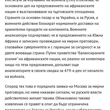
основната цел на предложението на африканските
нации е възстановяване на търговските отношения.
Страните са основен пазар и за Украйна, и за Русия, а
военните действия блокират нормалните доставки на
хранителни продукти на континента. Военните
анализатори подчертават, че в предложението на Южна
Африка е записано провеждане на мирни преговори,
спазвайки суверенитета и с гаранции за сигурност и за
двете воюващи страни. Путин приветства "балансираните
усилия" на африканските нации, но реално не коментира
нищо по тези предложения, допълват още
анализаторите в своята сводка за 479-я ден от началото
на войната.
Според тях това е поредната заявка на Москва за мирни
преговори, но няма никакви сигнали, че руските власти
действително желаят такива. Обикновено такива
изявления се правят в опит да бъде ограничена
подкрепата на Запада за Украйна, сочат наблюденията