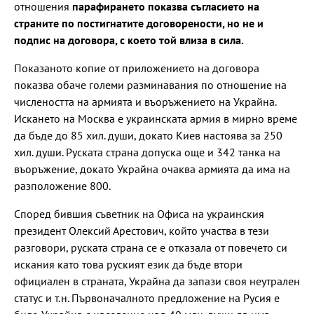
отношения
парафирането показва съгласието на
страните по постигнатите договорености, но не и
подпис на договора, с което той влиза в сила.
Показаното копие от приложението на договора
показва обаче големи разминавания по отношение на
числеността на армията и въоръжението на Украйна.
Искането на Москва е украинската армия в мирно време
да бъде до 85 хил. души, докато Киев настоява за 250
хил. души. Руската страна допуска още и 342 танка на
въоръжение, докато Украйна очаква армията да има на
разположение 800.
Според бившия съветник на Офиса на украинския
президент Олексий Арестович, който участва в тези
разговори, руската страна се е отказала от повечето си
искания като това руският език да бъде втори
официален в страната, Украйна да запази своя неутрален
статус и т.н. Първоначалното предложение на Русия е