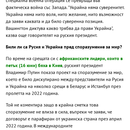
специална военна операция се превръща във
фактическа война със Запада. "Украйна няма суверенитет.
Украйна няма нито воля, нито желание, нито възможност
да заяви каквата и да било суверенна позиция.
Вашингтон диктува какво трябва да прави Украйна",
казва още говорителят на руския президент.
Били ли са Русия и Украйна пред споразумение за мир?
По време на срещата си с
африканските лидери, които в
петък (16 юни) бяха в Киев
, руският президент
Владимир Путин показа проект на споразумение за мир,
което е било дискутирано между представители на Русия
и Украйна на няколко срещи в Беларус и Истанбул през
пролетта на 2022 година.
Той не коментира защо в крайна сметка това
споразумение не влиза в сила, въпреки че заяви, че
договорът е парафиран от украинска страна през април
2022 година. В международните