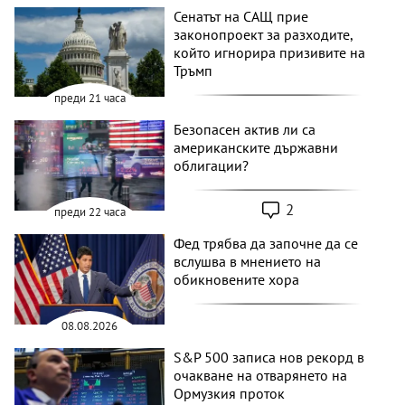
Сенатът на САЩ прие
законопроект за разходите,
който игнорира призивите на
Тръмп
преди 21 часа
Безопасен актив ли са
американските държавни
облигации?
2
преди 22 часа
Фед трябва да започне да се
вслушва в мнението на
обикновените хора
08.08.2026
S&P 500 записа нов рекорд в
очакване на отварянето на
Ормузкия проток