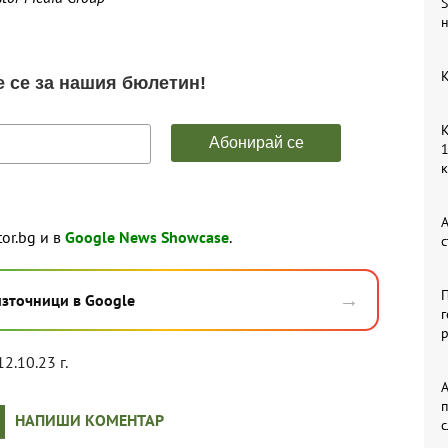
S
н
К
К
1
А
tor.bg и в
Google News Showcase
.
с
П
→
източници в Google
г
р
12.10.23 г.
А
НАПИШИ КОМЕНТАР