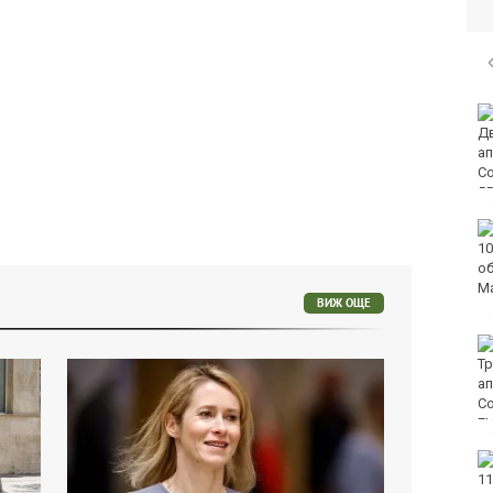
Времето във Варна на
8 август 2026
След гонка: Задържаха
мъж, у когото са
намерени 460 000 евро
ВИЖ ОЩЕ
Честваме паметта на
свети Емилиан,
Кизикски епископ
Продават за 10
милиона долара