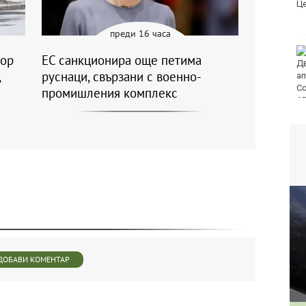
топката, вкарана от
Марадона с ръка
преди 16 часа
Варна отбелязва 147-
вор
ЕС санкционира още петима
ата годишнина на
,
руснаци, свързани с военно-
Военноморските сили
промишления комплекс
ДОБАВИ КОМЕНТАР