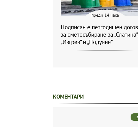
преди 14 часа
Подписан е петгодишен дого
за сметосъбиране за „Слатина“
„Изгрев“ и „Подуяне“
КОМЕНТАРИ