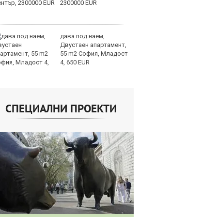
2300000 EUR
та
об
дава под наем,
Те
Двустаен апартамент,
ги
55 m2 София, Младост
иг
4, 650 EUR
ст
отшумяват
СПЕЦИАЛНИ ПРОЕКТИ