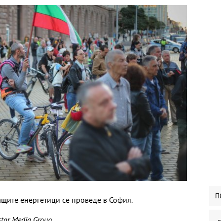
П
ащите енергетици се проведе в София.
tor Media Group