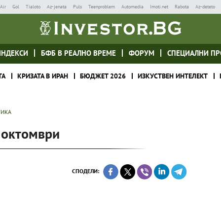
Air
Gol
Tialoto
Az-jenata
Puls
Teenproblem
Automedia
Imoti.net
Rabota
Az-deteto
ИНДЕКСИ
БФБ В РЕАЛНО ВРЕМЕ
ФОРУМ
СПЕЦИАЛНИ ПР
ТА
КРИЗАТА В ИРАН
БЮДЖЕТ 2026
ИЗКУСТВЕН ИНТЕЛЕКТ
ТИКА
 октомври
СПОДЕЛИ: