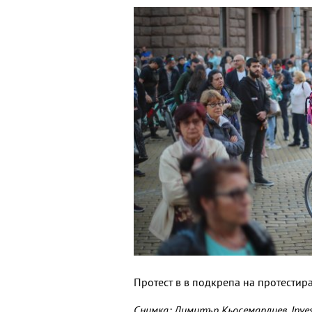
Протест в в подкрепа на протестир
Снимка: Димитър Кьосемарлиев, Inves