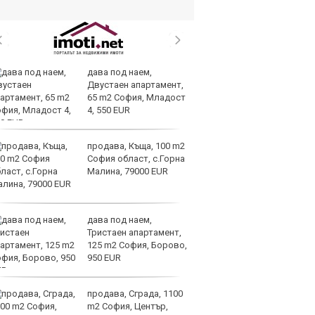
дава под наем,
И
Двустаен апартамент,
гр
65 m2 София, Младост
Ит
4, 550 EUR
ми
продава, Къща, 100 m2
Op
София област, с.Горна
ра
Малина, 79000 EUR
м
оп
сигурността
дава под наем,
До
Тристаен апартамент,
ни
125 m2 София, Борово,
пр
950 EUR
ви
отслабват
продава, Сграда, 1100
Ук
m2 София, Център,
ат