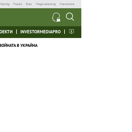
Start.bg
Posoka
Boec
Megavselena.bg
Chernomore
ОЕКТИ
INVESTORMEDIAPRO
ВОЙНАТА В УКРАЙНА