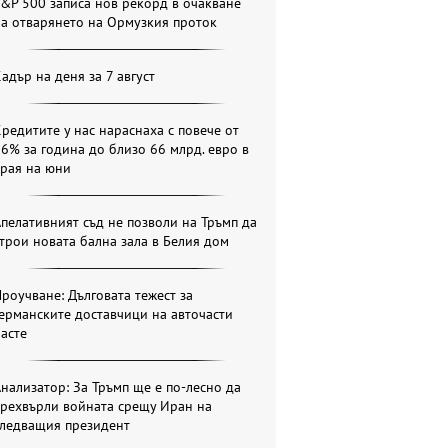
&P 500 записа нов рекорд в очакване
а отварянето на Ормузкия проток
адър на деня за 7 август
редитите у нас нараснаха с повече от
6% за година до близо 66 млрд. евро в
края на юни
пелативният съд не позволи на Тръмп да
трои новата бална зала в Белия дом
роучване: Дълговата тежест за
ерманските доставчици на авточасти
асте
нализатор: За Тръмп ще е по-лесно да
прехвърли войната срещу Иран на
следващия президент