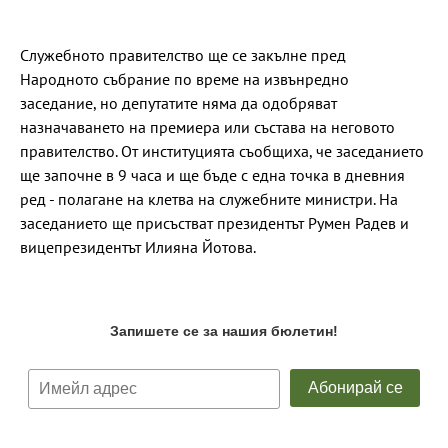
Служебното правителство ще се закълне пред
Народното събрание по време на извънредно
заседание, но депутатите няма да одобряват
назначаването на премиера или състава на неговото
правителство. От институцията съобщиха, че заседанието
ще започне в 9 часа и ще бъде с една точка в дневния
ред - полагане на клетва на служебните министри. На
заседанието ще присъстват президентът Румен Радев и
вицепрезидентът Илияна Йотова.