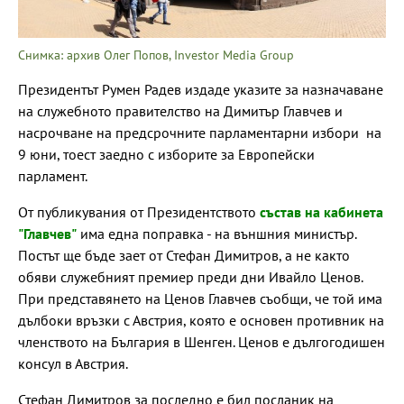
Снимка: архив Олег Попов, Investor Media Group
Президентът Румен Радев издаде указите за назначаване
на служебното правителство на Димитър Главчев и
насрочване на предсрочните парламентарни избори на
9 юни, тоест заедно с изборите за Европейски
парламент.
От публикувания от Президентството
състав на кабинета
"Главчев"
има една поправка - на външния министър.
Постът ще бъде зает от Стефан Димитров, а не както
обяви служебният премиер преди дни Ивайло Ценов.
При представянето на Ценов Главчев съобщи, че той има
дълбоки връзки с Австрия, която е основен противник на
членството на България в Шенген. Ценов е дългогодишен
консул в Австрия.
Стефан Димитров за последно е бил посланик на