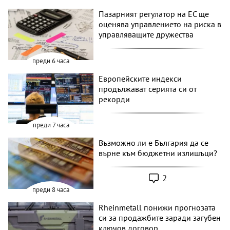
Пазарният регулатор на ЕС ще
оценява управлението на риска в
управляващите дружества
преди 6 часа
Европейските индекси
продължават серията си от
рекорди
преди 7 часа
Възможно ли е България да се
върне към бюджетни излишъци?
2
преди 8 часа
Rheinmetall понижи прогнозата
си за продажбите заради загубен
ключов договор