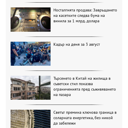
Носталгията продава: Завръщането
на касетките следва бума на
винила за 1 млрд. долара
Кадър на деня за 3 август
Търсенето в Китай на жилища в
съветски стил показва
ограниченията пред съживяването
на пазара
Светът премина ключова граница в
соларната енергетика, без никой
да забележи