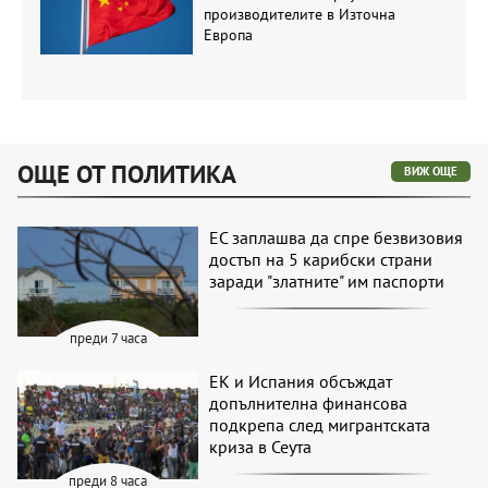
производителите в Източна
Европа
ОЩЕ ОТ ПОЛИТИКА
ВИЖ ОЩЕ
ЕС заплашва да спре безвизовия
достъп на 5 карибски страни
заради "златните" им паспорти
преди 7 часа
ЕК и Испания обсъждат
допълнителна финансова
подкрепа след мигрантската
криза в Сеута
преди 8 часа